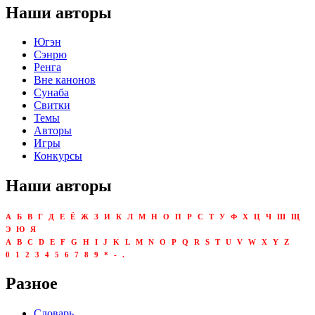
Наши авторы
Югэн
Сэнрю
Ренга
Вне канонов
Сунаба
Свитки
Темы
Авторы
Игры
Конкурсы
Наши авторы
А
Б
В
Г
Д
Е
Ё
Ж
З
И
К
Л
М
Н
О
П
Р
С
Т
У
Ф
Х
Ц
Ч
Ш
Щ
Э
Ю
Я
A
B
C
D
E
F
G
H
I
J
K
L
M
N
O
P
Q
R
S
T
U
V
W
X
Y
Z
0
1
2
3
4
5
6
7
8
9
*
-
.
Разное
Словарь