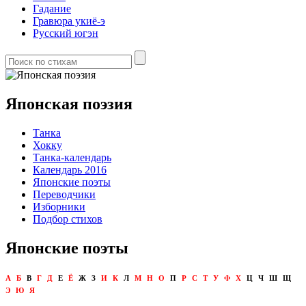
Гадание
Гравюра укиё-э
Русский югэн
Японская поэзия
Танка
Хокку
Танка-календарь
Календарь 2016
Японские поэты
Переводчики
Изборники
Подбор стихов
Японские поэты
А
Б
В
Г
Д
Е
Ё
Ж
З
И
К
Л
М
Н
О
П
Р
С
Т
У
Ф
Х
Ц
Ч
Ш
Щ
Э
Ю
Я