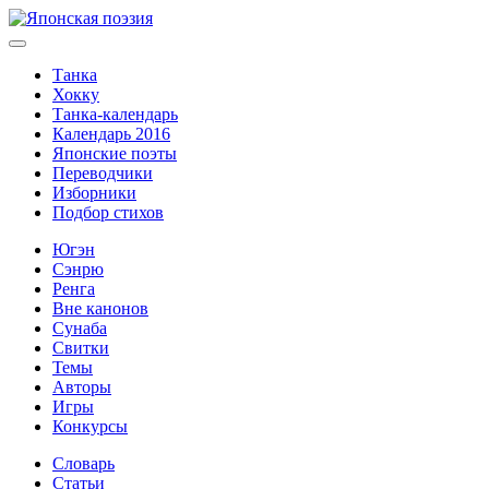
Танка
Хокку
Танка-календарь
Календарь 2016
Японские поэты
Переводчики
Изборники
Подбор стихов
Югэн
Сэнрю
Ренга
Вне канонов
Сунаба
Свитки
Темы
Авторы
Игры
Конкурсы
Словарь
Статьи