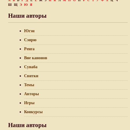
А
Б
В
Г
Д
Е
Ё
Ж
З
И
К
Л
М
Н
О
П
Р
С
Т
У
Ф
Х
Ц
Ч
Ш
Щ
Э
Ю
Я
Наши авторы
Югэн
Сэнрю
Ренга
Вне канонов
Сунаба
Свитки
Темы
Авторы
Игры
Конкурсы
Наши авторы