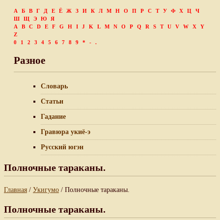
А
Б
В
Г
Д
Е
Ё
Ж
З
И
К
Л
М
Н
О
П
Р
С
Т
У
Ф
Х
Ц
Ч
Ш
Щ
Э
Ю
Я
A
B
C
D
E
F
G
H
I
J
K
L
M
N
O
P
Q
R
S
T
U
V
W
X
Y
Z
0
1
2
3
4
5
6
7
8
9
*
-
.
Разное
Словарь
Статьи
Гадание
Гравюра укиё-э
Русский югэн
Полночные тараканы.
Главная
/
Укигумо
/ Полночные тараканы.
Полночные тараканы.