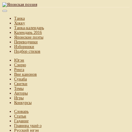
Танка
Хокку
Танка-календарь
Календарь 2016
Японские поэты
Переводчики
Изборники
Подбор стихов
Югэн
Сэнрю
Ренга
Вне канонов
Сунаба
Свитки
Темы
Авторы
Игры
Конкурсы
Словарь
Статьи
Гадание
Гравюра укиё-э
Русский югэн