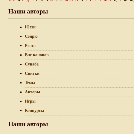
А
Б
В
Г
Д
Е
Ё
Ж
З
И
К
Л
М
Н
О
П
Р
С
Т
У
Ф
Х
Ц
Ч
Ш
Щ
Наши авторы
Югэн
Сэнрю
Ренга
Вне канонов
Сунаба
Свитки
Темы
Авторы
Игры
Конкурсы
Наши авторы