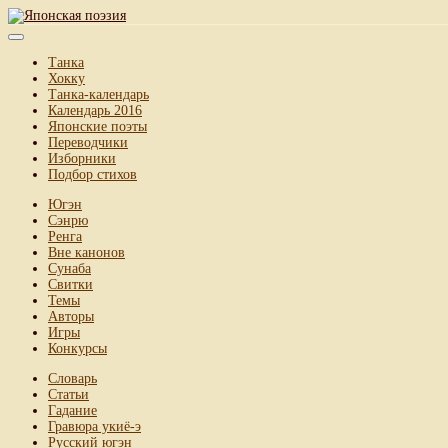
Танка
Хокку
Танка-календарь
Календарь 2016
Японские поэты
Переводчики
Изборники
Подбор стихов
Югэн
Сэнрю
Ренга
Вне канонов
Сунаба
Свитки
Темы
Авторы
Игры
Конкурсы
Словарь
Статьи
Гадание
Гравюра укиё-э
Русский югэн