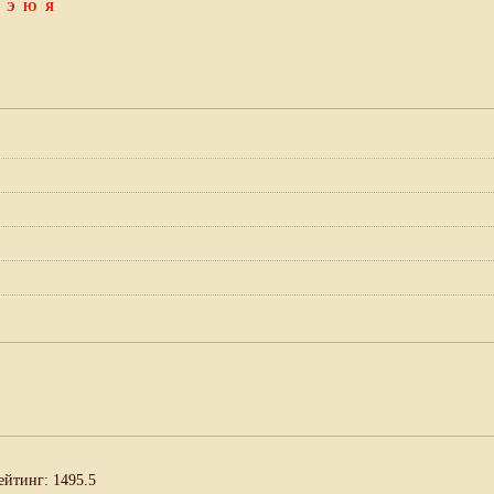
Э
Ю
Я
ейтинг: 1495.5