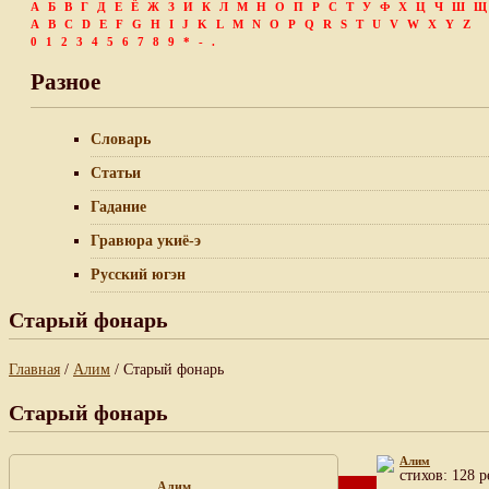
А
Б
В
Г
Д
Е
Ё
Ж
З
И
К
Л
М
Н
О
П
Р
С
Т
У
Ф
Х
Ц
Ч
Ш
Щ
A
B
C
D
E
F
G
H
I
J
K
L
M
N
O
P
Q
R
S
T
U
V
W
X
Y
Z
0
1
2
3
4
5
6
7
8
9
*
-
.
Разное
Словарь
Статьи
Гадание
Гравюра укиё-э
Русский югэн
Старый фонарь
Главная
/
Алим
/ Старый фонарь
Старый фонарь
Алим
cтихов: 128 р
Алим