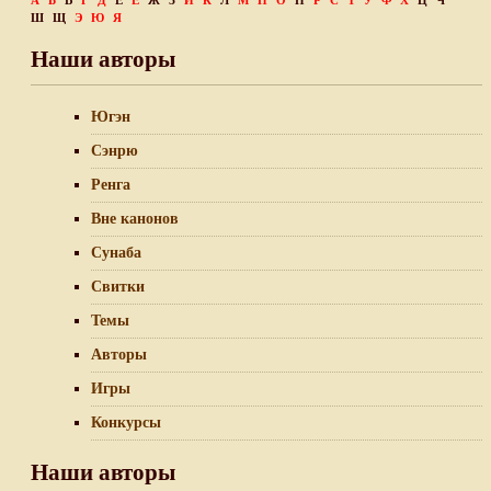
А
Б
В
Г
Д
Е
Ё
Ж
З
И
К
Л
М
Н
О
П
Р
С
Т
У
Ф
Х
Ц
Ч
Ш
Щ
Э
Ю
Я
Наши авторы
Югэн
Сэнрю
Ренга
Вне канонов
Сунаба
Свитки
Темы
Авторы
Игры
Конкурсы
Наши авторы