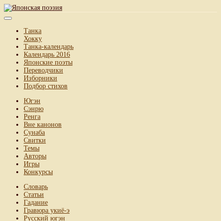
Танка
Хокку
Танка-календарь
Календарь 2016
Японские поэты
Переводчики
Изборники
Подбор стихов
Югэн
Сэнрю
Ренга
Вне канонов
Сунаба
Свитки
Темы
Авторы
Игры
Конкурсы
Словарь
Статьи
Гадание
Гравюра укиё-э
Русский югэн