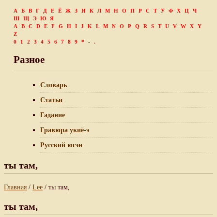
А
Б
В
Г
Д
Е
Ё
Ж
З
И
К
Л
М
Н
О
П
Р
С
Т
У
Ф
Х
Ц
Ч
Ш
Щ
Э
Ю
Я
A
B
C
D
E
F
G
H
I
J
K
L
M
N
O
P
Q
R
S
T
U
V
W
X
Y
Z
0
1
2
3
4
5
6
7
8
9
*
-
.
Разное
Словарь
Статьи
Гадание
Гравюра укиё-э
Русский югэн
ты там,
Главная
/
Lee
/ ты там,
ты там,