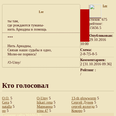
Lee
Lee
cтихов: 675
ты там,
рейтинг:
где рождаются туманы-
15656.5
нить Ариадны в помощь
Опубликован:
***
29.10.2016
10:00
Нить Ариадны,
Схема:
Связав наши судьбы в одно,
2-8-7|5-8-5
Молю-не порвись!
Комментариев:
/O-Umy/
2 [31.10.2016 09:36]
Рейтинг :
/
Кто голосовал
О.О.
5
O-Umy
5
13-th glowworm
5
Gera
5
hikari rena
5
Сергей Дунев
5
natalla
5
Марианна
5
сергей вологда
5
oo
5
irina 47
5
Кокоро
5
Создание сайта
WebMir.Ru