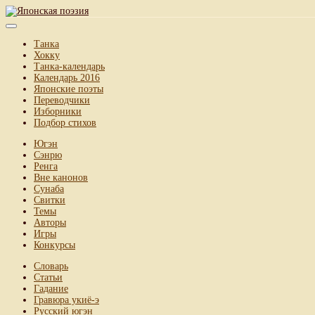
Танка
Хокку
Танка-календарь
Календарь 2016
Японские поэты
Переводчики
Изборники
Подбор стихов
Югэн
Сэнрю
Ренга
Вне канонов
Сунаба
Свитки
Темы
Авторы
Игры
Конкурсы
Словарь
Статьи
Гадание
Гравюра укиё-э
Русский югэн