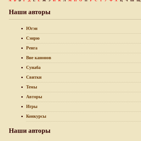
А
Б
В
Г
Д
Е
Ё
Ж
З
И
К
Л
М
Н
О
П
Р
С
Т
У
Ф
Х
Ц
Ч
Ш
Щ
Наши авторы
Югэн
Сэнрю
Ренга
Вне канонов
Сунаба
Свитки
Темы
Авторы
Игры
Конкурсы
Наши авторы