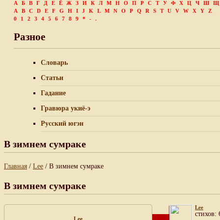
А
Б
В
Г
Д
Е
Ё
Ж
З
И
К
Л
М
Н
О
П
Р
С
Т
У
Ф
Х
Ц
Ч
Ш
Щ
A
B
C
D
E
F
G
H
I
J
K
L
M
N
O
P
Q
R
S
T
U
V
W
X
Y
Z
0
1
2
3
4
5
6
7
8
9
*
-
.
Разное
Словарь
Статьи
Гадание
Гравюра укиё-э
Русский югэн
В зимнем сумраке
Главная
/
Lee
/ В зимнем сумраке
В зимнем сумраке
Lee
cтихов: 
Lee