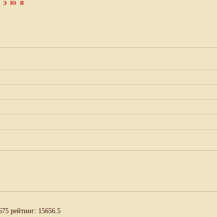
Э
Ю
Я
675 рейтинг: 15656.5