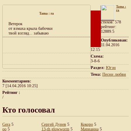
Tama :
ra
Tama : ra
cтихов: 578
Ветерок
рейтинг:
от взмаха крыла бабочки
12889.5
твой взгляд... забываю
Опубликован:
11.04.2016
12:15
Схема:
3-8-6
Раздел:
Югэн
Тема:
Песни любви
Комментариев:
7 [14.04.2016 10:25]
Рейтинг :
/
Кто голосовал
Gera
5
Сергей Дунев
5
Кокоро
5
oo
5
13-th glowworm
5
Марианна
5