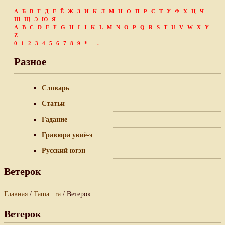
А
Б
В
Г
Д
Е
Ё
Ж
З
И
К
Л
М
Н
О
П
Р
С
Т
У
Ф
Х
Ц
Ч
Ш
Щ
Э
Ю
Я
A
B
C
D
E
F
G
H
I
J
K
L
M
N
O
P
Q
R
S
T
U
V
W
X
Y
Z
0
1
2
3
4
5
6
7
8
9
*
-
.
Разное
Словарь
Статьи
Гадание
Гравюра укиё-э
Русский югэн
Ветерок
Главная
/
Tama : ra
/ Ветерок
Ветерок