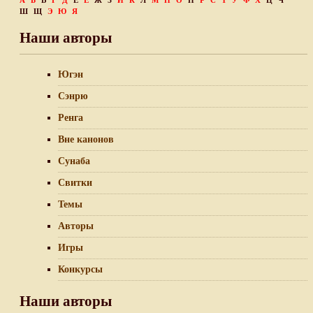
А
Б
В
Г
Д
Е
Ё
Ж
З
И
К
Л
М
Н
О
П
Р
С
Т
У
Ф
Х
Ц
Ч
Ш
Щ
Э
Ю
Я
Наши авторы
Югэн
Сэнрю
Ренга
Вне канонов
Сунаба
Свитки
Темы
Авторы
Игры
Конкурсы
Наши авторы