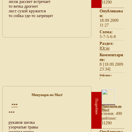
лесок рассвет встречает
11290
то ветка дрогнет
лист сухой кружится
Опубликова
то сойка где-то затрещит
н:
18.09.2009
11:27
Схема:
5-7-5-6-8
Раздел:
Югэн
Комментари
ев:
8 [18.09.2009
23:34]
Рейтинг:
/
Мицунари-но Масё
Подробнее
***
Мицунари-но
Масё
***
cтихов: 490
рейтинг:
рукавов шелка
11290
узорчатые травы
осушил мороз
Опубликова