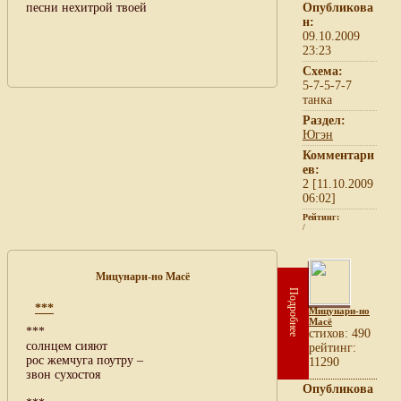
песни нехитрой твоей
Опубликова
н:
09.10.2009
23:23
Схема:
5-7-5-7-7
танка
Раздел:
Югэн
Комментари
ев:
2 [11.10.2009
06:02]
Рейтинг:
/
Мицунари-но Масё
Подробнее
***
Мицунари-но
Масё
***
cтихов: 490
солнцем сияют
рейтинг:
рос жемчуга поутру –
11290
звон сухостоя
Опубликова