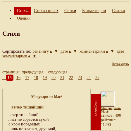
Стихи
Стихи список
Статьи
Комментарии
Свитки
Оценки
Стихи
Сортировать по:
рейтингу▲
▼
дате▲
▼
комментариям▲
▼
дате
комментариев▲
▼
Встряхнуть
страницы:
предыдущая
следующая
...
15
16
17
18
19
20
21
22
23
24
25
Мицунари-но Масё
Подробнее
вечер тишайший
Мицунари-но
Масё
вечер тишайший
cтихов: 490
лист не сорвется сухой
рейтинг:
с крон поределых
11290
лишь не хватает, друг мой,