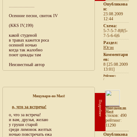
Опубликова
.....................
н:
23.08.2009
Осенние песни, свиток IV
12:44
(KKS IV,199)
Схема:
5-7-5-7-8|8|5-
какой студеной
7-5-6-6|6
в травах кажется роса
Раздел:
осенней ночью
Югэн
когда так жалобно
Комментари
поют цикады там
ев:
8 [25.08.2009
Неизвестный автор
13:01]
Рейтинг:
/
Мицунари-но Масё
Подробнее
о, что за встреча!
Мицунари-но
Масё
о, что за встреча!
cтихов: 490
и вам, друзья, желаю
рейтинг:
у груши старой
11290
среди лимонок желтых
ночью повстречать ежа
Опубликова