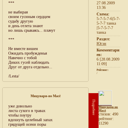
***
27.08.2009
13:36
не выбирая
Схема:
своим гусиным сердцем
5-7-5-7-6|5-7-
судьбу другую
5-7-7 танка
и день отлета знают
|5-7-5-7-7
но лишь срываясь... плачут
танка
Раздел:
***
Югэн
Не вместе вишен
Комментари
Ожидать пробужденья
ев:
Навечно с тобой
6 [28.08.2009
Диких гусей наблюдать
11:09]
Друг от друга отдельно...
Рейтинг:
/
/Lesta/
Мицунари-но Масё
Подробнее
уже довольно
Мицунари-но
листа сухого в травах
Масё
cтихов: 490
чтобы поутру
рейтинг:
вдохнуть целебный запах
11290
грядущей осени поры