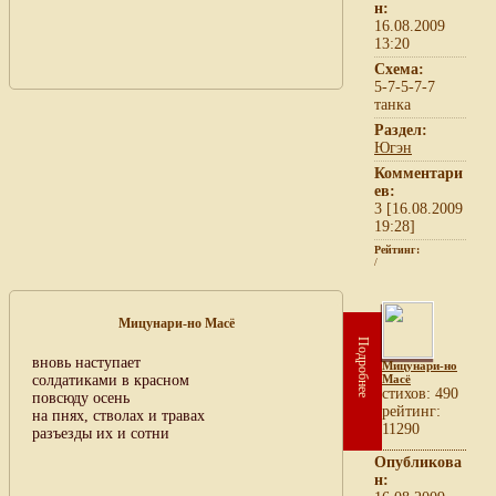
н:
16.08.2009
13:20
Схема:
5-7-5-7-7
танка
Раздел:
Югэн
Комментари
ев:
3 [16.08.2009
19:28]
Рейтинг:
/
Мицунари-но Масё
Подробнее
вновь наступает
Мицунари-но
солдатиками в красном
Масё
cтихов: 490
повсюду осень
рейтинг:
на пнях, стволах и травах
11290
разъезды их и сотни
Опубликова
н: