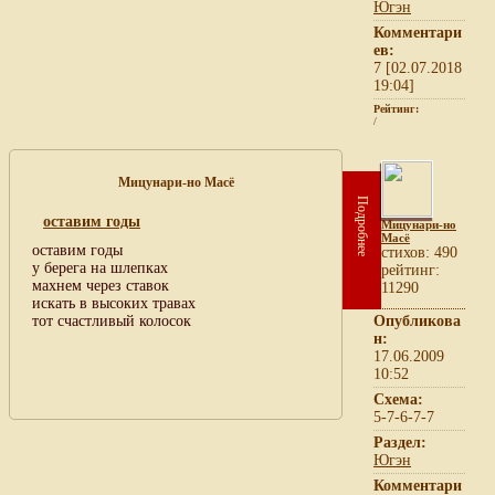
Югэн
Комментари
ев:
7 [02.07.2018
19:04]
Рейтинг:
/
Мицунари-но Масё
Подробнее
оставим годы
Мицунари-но
Масё
оставим годы
cтихов: 490
у берега на шлепках
рейтинг:
махнем через ставок
11290
искать в высоких травах
тот счастливый колосок
Опубликова
н:
17.06.2009
10:52
Схема:
5-7-6-7-7
Раздел:
Югэн
Комментари