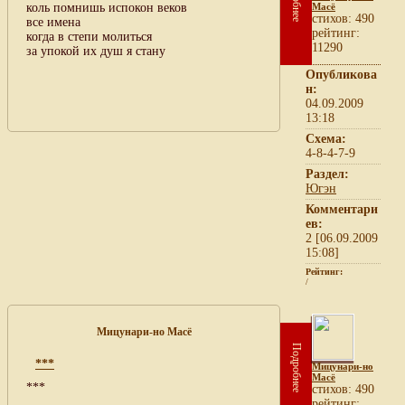
коль помнишь испокон веков
Масё
cтихов: 490
все имена
рейтинг:
когда в степи молиться
11290
за упокой их душ я стану
Опубликова
н:
04.09.2009
13:18
Схема:
4-8-4-7-9
Раздел:
Югэн
Комментари
ев:
2 [06.09.2009
15:08]
Рейтинг:
/
Мицунари-но Масё
Подробнее
***
Мицунари-но
Масё
***
cтихов: 490
рейтинг: