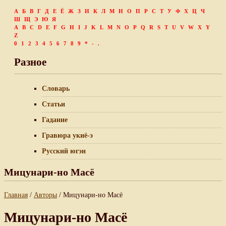
А
Б
В
Г
Д
Е
Ё
Ж
З
И
К
Л
М
Н
О
П
Р
С
Т
У
Ф
Х
Ц
Ч
Ш
Щ
Э
Ю
Я
A
B
C
D
E
F
G
H
I
J
K
L
M
N
O
P
Q
R
S
T
U
V
W
X
Y
Z
0
1
2
3
4
5
6
7
8
9
*
-
.
Разное
Словарь
Статьи
Гадание
Гравюра укиё-э
Русский югэн
Мицунари-но Масё
Главная
/
Авторы
/ Мицунари-но Масё
Мицунари-но Масё