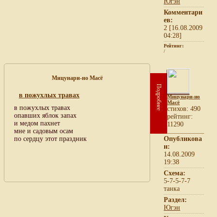
Югэн
Комментари
ев:
2 [16.08.2009
04:28]
Рейтинг:
/
Мицунари-но Масё
Подробнее
в пожухлых травах
Мицунари-но
Масё
в пожухлых травах
cтихов: 490
опавших яблок запах
рейтинг:
и медом пахнет
11290
мне и садовым осам
по сердцу этот праздник
Опубликова
н:
14.08.2009
19:38
Схема:
5-7-5-7-7
танка
Раздел:
Югэн