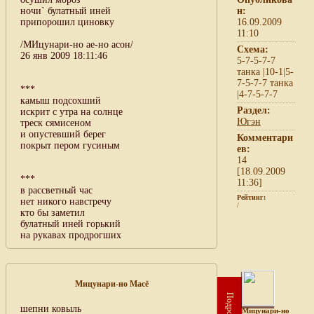
ночи` булатный иней
н:
припорошил циновку
16.09.2009
11:10
/МИцунари-но ае-но асон/
Схема:
26 янв 2009 18:11:46
5-7-5-7-7
танка |10-1|5-
7-5-7-7 танка
***
|4-7-5-7-7
камыш подсохший
Раздел:
искрит с утра на солнце
Югэн
треск сямисеном
и опустевший берег
Комментари
покрыт пером гусиным
ев:
14
[18.09.2009
***
11:36]
в рассветный час
Рейтинг:
нет никого навстречу
/
кто бы заметил
булатный иней горький
на рукавах продрогших
Мицунари-но Масё
Подробнее
шепни ковыль
Мицунари-но