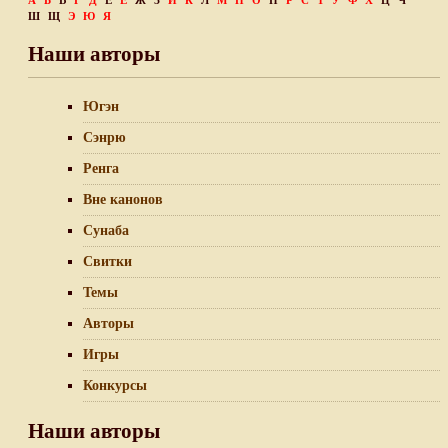
А
Б
В
Г
Д
Е
Ё
Ж
З
И
К
Л
М
Н
О
П
Р
С
Т
У
Ф
Х
Ц
Ч
Ш
Щ
Э
Ю
Я
Наши авторы
Югэн
Сэнрю
Ренга
Вне канонов
Сунаба
Свитки
Темы
Авторы
Игры
Конкурсы
Наши авторы