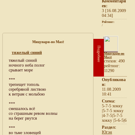
Комментари
ев:
3 [16.08.2009
04:34]
Рейтинг:
/
Мицунари-но Масё
Подробнее
тяжелый синий
Мицунари-но
Масё
тяжелый синий
cтихов: 490
ночного неба полог
рейтинг:
срывает море
11290
***
Опубликова
трепещет тополь
н:
серебряной листвою
11.08.2009
к ветрам с мольбою
10:41
Схема:
***
5-7-5 хокку
смешалось всё
|5-7-5 хокку
со страшным ревом волны
|4-7-5|5-7-5
на берег рвутся
хокку |5-6-5|6
Раздел:
***
Югэн
во тьме зловещей