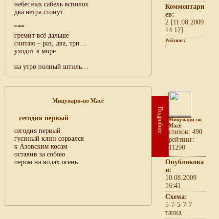
небесных сабель всполох
Комментари
два ветра стонут
ев:
2 [11.08.2009
***
14:12]
гремит всё дальше
Рейтинг:
считаю – раз, два, три…
/
уходит в море
на утро полный штиль…
Мицунари-но Масё
Подробнее
сегодня первый
Мицунари-но
Масё
сегодня первый
cтихов: 490
гусиный клин сорвался
рейтинг:
к Азовским косам
11290
оставив за собою
пером на водах осень
Опубликова
н:
10.08.2009
16:41
Схема:
5-7-5-7-7
танка