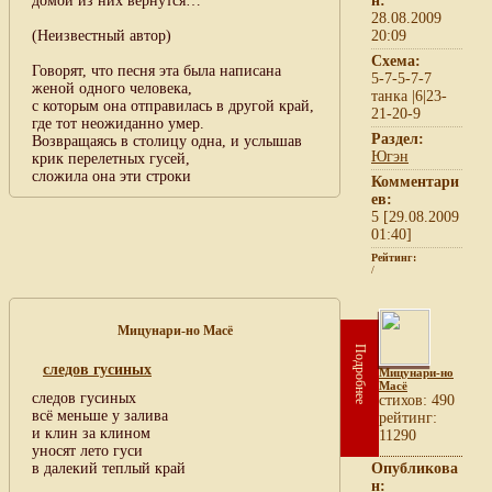
домой из них вернутся…
н:
28.08.2009
(Неизвестный автор)
20:09
Схема:
Говорят, что песня эта была написана
5-7-5-7-7
женой одного человека,
танка |6|23-
с которым она отправилась в другой край,
21-20-9
где тот неожиданно умер.
Раздел:
Возвращаясь в столицу одна, и услышав
Югэн
крик перелетных гусей,
сложила она эти строки
Комментари
ев:
5 [29.08.2009
01:40]
Рейтинг:
/
Мицунари-но Масё
Подробнее
следов гусиных
Мицунари-но
Масё
следов гусиных
cтихов: 490
всё меньше у залива
рейтинг:
и клин за клином
11290
уносят лето гуси
в далекий теплый край
Опубликова
н: