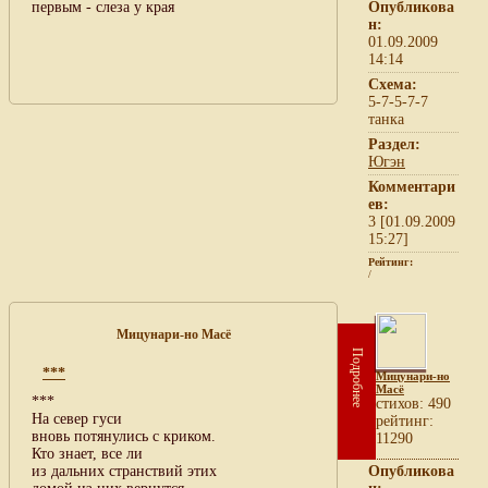
первым - слеза у края
Опубликова
н:
01.09.2009
14:14
Схема:
5-7-5-7-7
танка
Раздел:
Югэн
Комментари
ев:
3 [01.09.2009
15:27]
Рейтинг:
/
Мицунари-но Масё
Подробнее
***
Мицунари-но
Масё
***
cтихов: 490
На север гуси
рейтинг:
вновь потянулись с криком.
11290
Кто знает, все ли
из дальних странствий этих
Опубликова