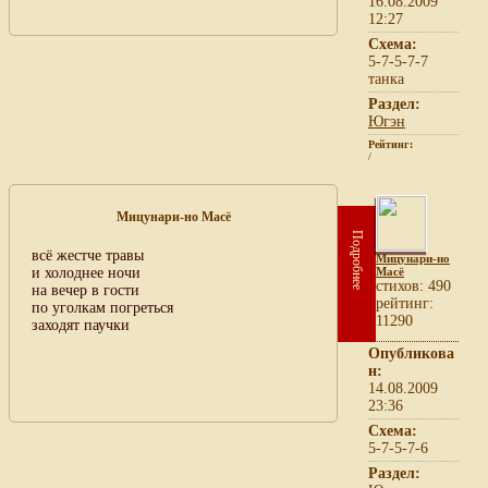
16.08.2009
12:27
Схема:
5-7-5-7-7
танка
Раздел:
Югэн
Рейтинг:
/
Мицунари-но Масё
Подробнее
всё жестче травы
Мицунари-но
и холоднее ночи
Масё
cтихов: 490
на вечер в гости
рейтинг:
по уголкам погреться
11290
заходят паучки
Опубликова
н:
14.08.2009
23:36
Схема:
5-7-5-7-6
Раздел: