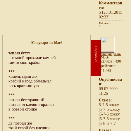
Комментари
ев:
5 [25.01.2015
02:33]
Рейтинг:
/
Мицунари-но Масё
Подробнее
теплая бухта
Мицунари-но
в темной прохладе камней
Масё
cтихов: 490
где-то спят крабы
рейтинг:
11290
***
камень сдвигаю
Опубликова
крабий народ обмельчал
н:
весь врассыпную
09.07.2009
11:26
***
вот он бесстрашный
Схема:
выставил клешни вразлет
5-7-5 хокку
в боевой стойке
|5-7-5 хокку
|5-7-5 хокку
***
|5-7-5 хокку
да погоди же
|5-8-5-7-7
экий герой без клешни
Раздел: