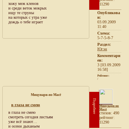
хожу меж кленов
11290
и среди веток мокрых
ищу те струны
Опубликова
на которых с утра уже
н:
дождь о тебе играет
03.09.2009
11:40
Схема:
5-7-5-8-7
Раздел:
Югэн
Комментари
ев:
3 [03.09.2009
16:58]
Рейтинг:
/
Мицунари-но Масё
Подробнее
в глаза не смею
Мицунари-но
Масё
в глаза не смею
cтихов: 490
смотреть сегодня листьям
рейтинг:
уже всё знают…
11290
и осени дыханьем