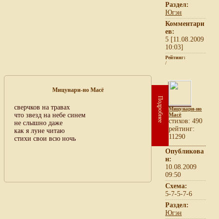
Раздел:
Югэн
Комментари
ев:
5 [11.08.2009
10:03]
Рейтинг:
/
Мицунари-но Масё
Подробнее
сверчков на травах
Мицунари-но
что звезд на небе синем
Масё
cтихов: 490
не слышно даже
рейтинг:
как я луне читаю
11290
стихи свои всю ночь
Опубликова
н:
10.08.2009
09:50
Схема:
5-7-5-7-6
Раздел:
Югэн