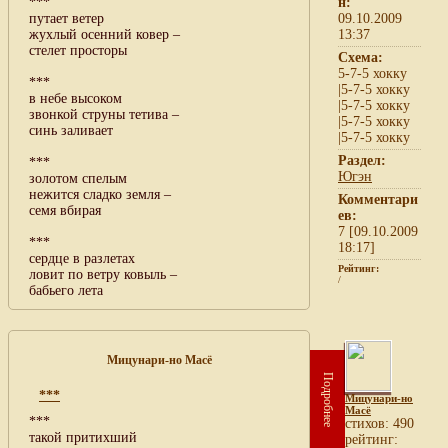
***
н:
путает ветер
09.10.2009
жухлый осенний ковер –
13:37
стелет просторы
Схема:
5-7-5 хокку
***
|5-7-5 хокку
в небе высоком
|5-7-5 хокку
звонкой струны тетива –
|5-7-5 хокку
синь заливает
|5-7-5 хокку
Раздел:
***
Югэн
золотом спелым
нежится сладко земля –
Комментари
семя вбирая
ев:
7 [09.10.2009
***
18:17]
сердце в разлетах
Рейтинг:
ловит по ветру ковыль –
/
бабьего лета
Мицунари-но Масё
Подробнее
***
Мицунари-но
Масё
***
cтихов: 490
такой притихший
рейтинг: