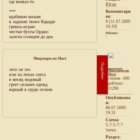
где воевал-то
Югэн
Комментари
***
ев:
крабиком малым
8 [11.07.2009
в ладонях твоих Карадаг
10:29]
греюсь-играю
чистые бухты Орджо
Рейтинг:
залиты солнцем до дна
/
Мицунари-но Масё
Подробнее
лето ли это
Мицунари-но
или на липах снега
Масё
cтихов: 490
в месяц медовый
рейтинг:
греет сильнее одежд
11290
верный в груди огонек
Опубликова
н:
06.07.2009
19:31
Схема:
5-7-5-7-7
танка
Раздел: