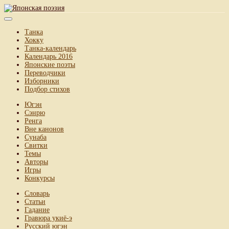
Танка
Хокку
Танка-календарь
Календарь 2016
Японские поэты
Переводчики
Изборники
Подбор стихов
Югэн
Сэнрю
Ренга
Вне канонов
Сунаба
Свитки
Темы
Авторы
Игры
Конкурсы
Словарь
Статьи
Гадание
Гравюра укиё-э
Русский югэн