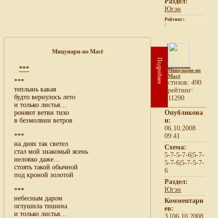
Раздел:
Югэн
Рейтинг:
/
Мицунари-но Масё
Подробнее
***
Мицунари-но
Масё
***
cтихов: 490
теплынь какая
рейтинг:
будто вернулось лето
11290
и только листья…
роняют ветви тихо
Опубликова
в безмолвии ветров
н:
06.10.2008
***
09:41
на днях так светел
Схема:
стал мой знакомый ясень
5-7-5-7-6|5-7-
неловко даже…
5-7-6|5-7-5-7-
стоять такой обычной
6
под кроной золотой
Раздел:
Югэн
***
небесным даром
Комментари
оглушила тишина
ев:
и только листья…
3 [06.10.2008