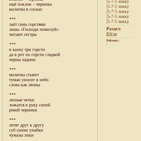
|5-7-5 хокку
ещё поклон – черника
|5-7-5 хокку
молитва в соснах
|5-7-5 хокку
|5-7-5 хокку
***
|5-7-5 хокку
льёт синь горстями
Раздел:
лишь «Господи помилуй»
Югэн
читают сестры
Рейтинг:
***
/
в казну три горсти
да в рот по горсти сладкой
черны ладони
***
молитва стынет
туман уносит в небо
слова как звоны
***
лесные четки
ложатся в руку синей
рекой черники
***
летят друг к другу
губ синие улыбки
чумазы лики