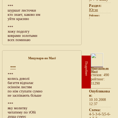
Раздел:
***
Югэн
шуршат листочки
кто знает, каково им
Рейтинг:
уйти красиво
/
***
хожу подолгу
коврами золотыми
всех поминаю
Мицунари-но Масё
Подробнее
***
Мицунари-но
Масё
***
cтихов: 490
колись доволi
рейтинг:
багаття вiдпалає
11290
осiннiм листям
по нiм ступати сумно
Опубликова
не заспiвають бiльше
н:
10.10.2008
***
12:37
яку молитву
Схема:
читатиму по тОбi
4-5-3-6-5|5-6-
душа сумує