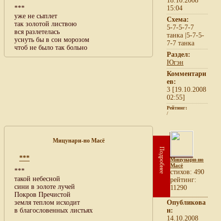
18.10.2008
***
15:04
уже не сыплет
Схема:
так золотой листвою
5-7-5-7-7
вся разлетелась
танка |5-7-5-
уснуть бы в сон морозом
7-7 танка
чтоб не было так больно
Раздел:
Югэн
Комментари
ев:
3 [19.10.2008
02:55]
Рейтинг:
/
Мицунари-но Масё
Подробнее
***
Мицунари-но
Масё
***
cтихов: 490
такой небесной
рейтинг:
сини в золоте лучей
11290
Покров Пречистой
земля теплом исходит
Опубликова
в благословенных листьях
н:
14.10.2008