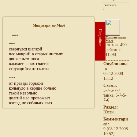
Рейтинг:
/
Мицунари-но Масё
Подробнее
***
Мицунари-но
Масё
***
cтихов: 490
свернулся шапкой
рейтинг:
пес мокрый в старых листьях
11290
движеньем носа
вдыхает запах счастья
Опубликова
струящийся от скотча
н:
05.12.2008
***
13:12
от правды горькой
Схема:
кольнуло в сердце больно
5-7-5-7-7
такой невольно
танка |5-7-5-
долгий нас провожает
7-6
взгляд не собачьих глаз
Раздел:
Югэн
Комментари
ев:
9 [08.12.2008
10:52]