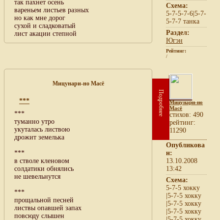
так пахнет осень
Схема:
вареньем листьев разных
5-7-5-7-6|5-7-
но как мне дорог
5-7-7 танка
сухой и сладковатый
Раздел:
лист акации степной
Югэн
Рейтинг:
/
Мицунари-но Масё
Подробнее
***
Мицунари-но
Масё
***
cтихов: 490
туманно утро
рейтинг:
укуталась листвою
11290
дрожит земелька
Опубликова
***
н:
в стволе кленовом
13.10.2008
солдатики обнялись
13:42
не шевельнутся
Схема:
5-7-5 хокку
***
|5-7-5 хокку
прощальной песней
|5-7-5 хокку
листвы опавшей запах
|5-7-5 хокку
повсюду слышен
|5-7-5 хокку