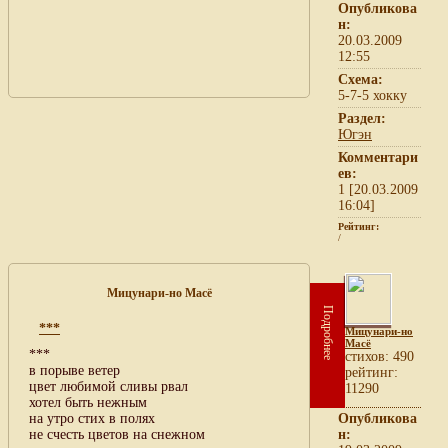
Опубликова
н:
20.03.2009
12:55
Схема:
5-7-5 хокку
Раздел:
Югэн
Комментари
ев:
1 [20.03.2009
16:04]
Рейтинг:
/
Мицунари-но Масё
Подробнее
***
Мицунари-но
Масё
***
cтихов: 490
в порыве ветер
рейтинг:
цвет любимой сливы рвал
11290
хотел быть нежным
на утро стих в полях
Опубликова
не счесть цветов на снежном
н: