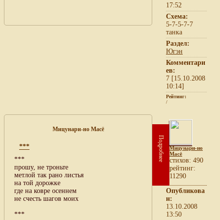
17:52
Схема:
5-7-5-7-7
танка
Раздел:
Югэн
Комментари
ев:
7 [15.10.2008
10:14]
Рейтинг:
/
Мицунари-но Масё
Подробнее
***
Мицунари-но
Масё
***
cтихов: 490
прошу, не троньте
рейтинг:
метлой так рано листья
11290
на той дорожке
где на ковре осеннем
Опубликова
не счесть шагов моих
н:
13.10.2008
***
13:50