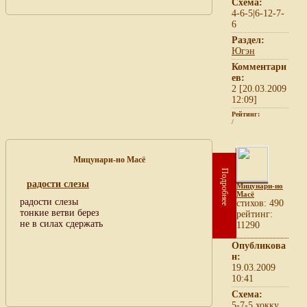
Схема:
4-6-5|6-12-7-
6
Раздел:
Югэн
Комментари
ев:
2 [20.03.2009
12:09]
Рейтинг:
/
Мицунари-но Масё
Подробнее
радости слезы
Мицунари-но
Масё
радости слезы
cтихов: 490
тонкие ветви берез
рейтинг:
не в силах сдержать
11290
Опубликова
н:
19.03.2009
10:41
Схема:
5-7-5 хокку