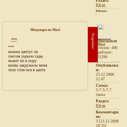
Раздел:
Югэн
Рейтинг:
/
Мицунари-но Масё
Подробнее
***
Мицунари-но
Масё
***
cтихов: 490
вишни цветут ли
рейтинг:
снегом укрыло сады
11290
может не в пору
вновь закружило меня
Опубликова
тихо стою вся в цвету
н:
23.12.2008
12:47
Схема:
5-7-5-7-7
танка
Раздел:
Югэн
Комментари
ев:
3 [23.12.2008
18:15]