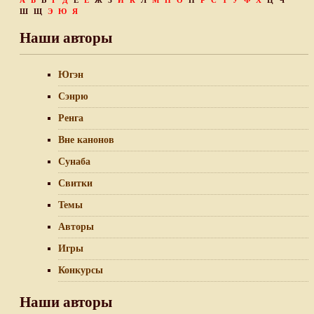
А
Б
В
Г
Д
Е
Ё
Ж
З
И
К
Л
М
Н
О
П
Р
С
Т
У
Ф
Х
Ц
Ч
Ш
Щ
Э
Ю
Я
Наши авторы
Югэн
Сэнрю
Ренга
Вне канонов
Сунаба
Свитки
Темы
Авторы
Игры
Конкурсы
Наши авторы