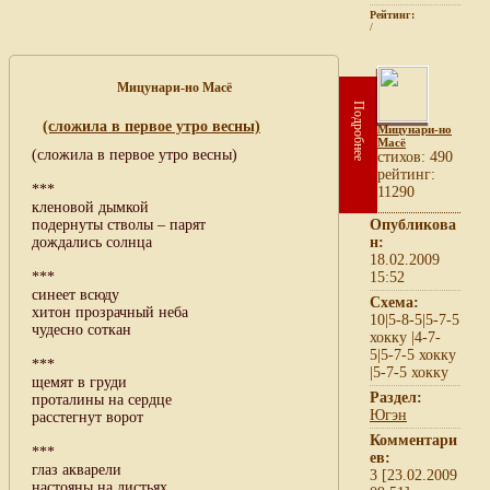
Рейтинг:
/
Мицунари-но Масё
Подробнее
(сложила в первое утро весны)
Мицунари-но
Масё
(сложила в первое утро весны)
cтихов: 490
рейтинг:
***
11290
кленовой дымкой
подернуты стволы – парят
Опубликова
дождались солнца
н:
18.02.2009
***
15:52
синеет всюду
Схема:
хитон прозрачный неба
10|5-8-5|5-7-5
чудесно соткан
хокку |4-7-
5|5-7-5 хокку
***
|5-7-5 хокку
щемят в груди
Раздел:
проталины на сердце
Югэн
расстегнут ворот
Комментари
***
ев:
глаз акварели
3 [23.02.2009
настояны на листьях