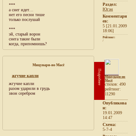
Раздел:
***
Югэн
а снег идет…
нет его песни тише
Комментари
только послушай
ев:
5 [21.01.2009
***
18:06]
эй, старый ворон
Рейтинг:
снега такие были
/
когда, припомнишь?
Мицунари-но Масё
Подробнее
жгучие капли
Мицунари-но
Масё
жгучие капли
cтихов: 490
разом ударили в грудь
рейтинг:
звон серебром
11290
Опубликова
н:
19.01.2009
14:47
Схема:
5-7-4