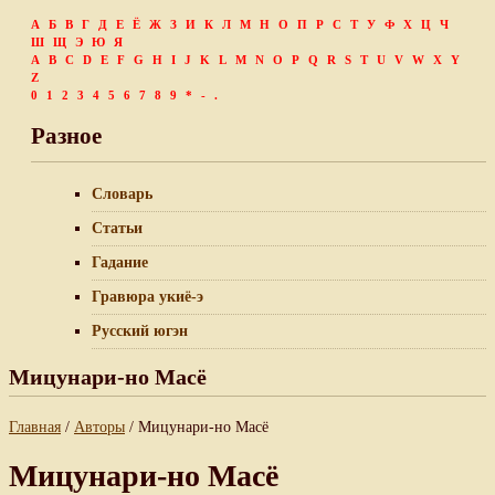
А
Б
В
Г
Д
Е
Ё
Ж
З
И
К
Л
М
Н
О
П
Р
С
Т
У
Ф
Х
Ц
Ч
Ш
Щ
Э
Ю
Я
A
B
C
D
E
F
G
H
I
J
K
L
M
N
O
P
Q
R
S
T
U
V
W
X
Y
Z
0
1
2
3
4
5
6
7
8
9
*
-
.
Разное
Словарь
Статьи
Гадание
Гравюра укиё-э
Русский югэн
Мицунари-но Масё
Главная
/
Авторы
/ Мицунари-но Масё
Мицунари-но Масё