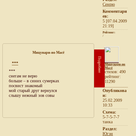
Сенрю
Комментари
ев:
5 [07.04.2009
21:19]
Рейтинг:
/
Мицунари-но Масё
Подробнее
***
Мицунари-но
Масё
***
cтихов: 490
снегам не верю
рейтинг:
больше – в синих сумерках
11290
посвист знакомый
мой старый друг вернулся
Опубликова
слышу нежный зов совы
н:
25.02.2009
10:33
Схема:
5-7-5-7-7
танка
Раздел:
Югэн