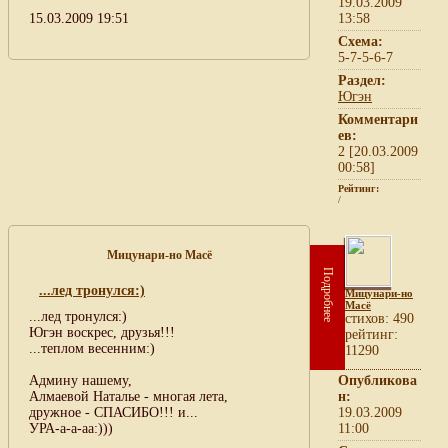
19.03.2009
15.03.2009 19:51
13:58
Схема:
5-7-5-6-7
Раздел:
Югэн
Комментари
ев:
2 [20.03.2009
00:58]
Рейтинг:
/
Мицунари-но Масё
Подробнее
...лед тронулся:)
Мицунари-но
Масё
...лед тронулся:)
cтихов: 490
Югэн воскрес, друзья!!!
рейтинг:
...теплом весенним:)
11290
Админу нашему,
Опубликова
Алмаевой Наталье - многая лета,
н:
дружное - СПАСИБО!!! и...
19.03.2009
УРА-а-а-аа:)))
11:00