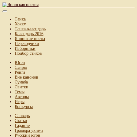
Танка
Хокку
Танка-календарь
Календарь 2016
Японские поэты
Переводчики
Изборники
Подбор стихов
Югэн
Сэнрю
Ренга
Вне канонов
Сунаба
Свитки
Темы
Авторы
Игры
Конкурсы
Словарь
Статьи
Гадание
Гравюра укиё-э
Русский югэн