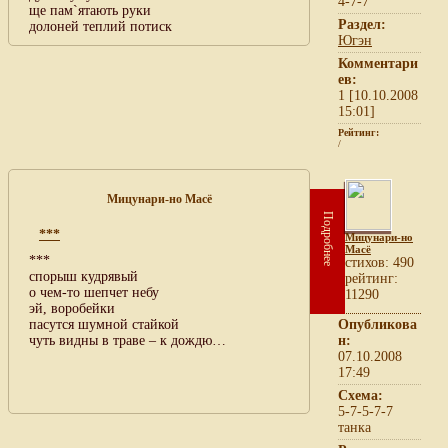
4-7-7
ще пам`ятають руки
Раздел:
долоней теплий потиск
Югэн
Комментари
ев:
1 [10.10.2008
15:01]
Рейтинг:
/
Мицунари-но Масё
Подробнее
***
Мицунари-но
Масё
***
cтихов: 490
спорыш кудрявый
рейтинг:
о чем-то шепчет небу
11290
эй, воробейки
пасутся шумной стайкой
Опубликова
чуть видны в траве – к дождю…
н:
07.10.2008
17:49
Схема:
5-7-5-7-7
танка