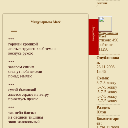
Рейтинг:
/
Мицунари-но Масё
Подробнее
***
Мицунари-но
Масё
***
cтихов: 490
горячей крошкой
рейтинг:
листьев трушен хлеб земли
11290
коснусь рукою
Опубликова
***
н:
заваром синим
26.11.2008
стынут неба кисели
13:46
понад землею
Схема:
5-7-5 хокку
***
|5-7-5 хокку
сухой былинкой
|5-7-5 хокку
жмется сердце на ветру
|5-7-5 хокку
прижмусь щекою
|5-7-5 хокку
Раздел:
***
Югэн
так небо близко
из овсяной тишины
Комментари
звон колокольный
ев:
3 [26.11.2008