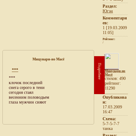
Раздел:
Югэн
Комментари
ев:
1 [19.03.2009
11:05]
Рейтинг:
/
Мицунари-но Масё
Подробнее
***
Мицунари-но
Масё
***
cтихов: 490
клочок последний
рейтинг:
снега серого в тени
11290
сегодня стаял
весенним половодьем
Опубликова
глаза мужчин сияют
н:
17.03.2009
16:47
Схема:
5-7-5-7-7
танка
Раздел: