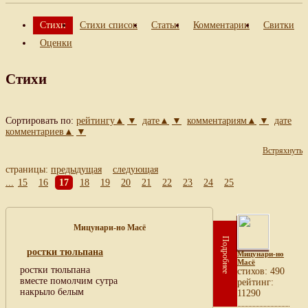
Стихи
Стихи список
Статьи
Комментарии
Свитки
Оценки
Стихи
Сортировать по:
рейтингу▲
▼
дате▲
▼
комментариям▲
▼
дате
комментариев▲
▼
Встряхнуть
страницы:
предыдущая
следующая
...
15
16
17
18
19
20
21
22
23
24
25
Мицунари-но Масё
Подробнее
ростки тюльпана
Мицунари-но
Масё
ростки тюльпана
cтихов: 490
вместе помолчим сутра
рейтинг:
накрыло белым
11290