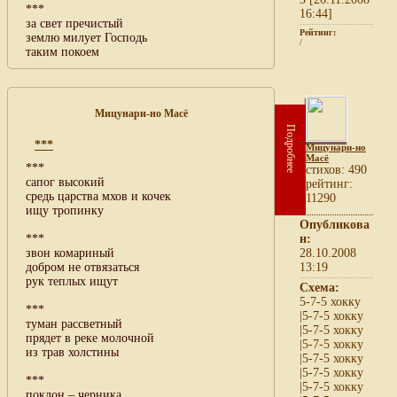
***
16:44]
за свет пречистый
Рейтинг:
землю милует Господь
/
таким покоем
Мицунари-но Масё
Подробнее
***
Мицунари-но
Масё
***
cтихов: 490
сапог высокий
рейтинг:
средь царства мхов и кочек
11290
ищу тропинку
Опубликова
***
н:
звон комариный
28.10.2008
добром не отвязаться
13:19
рук теплых ищут
Схема:
5-7-5 хокку
***
|5-7-5 хокку
туман рассветный
|5-7-5 хокку
прядет в реке молочной
|5-7-5 хокку
из трав холстины
|5-7-5 хокку
|5-7-5 хокку
***
|5-7-5 хокку
поклон – черника