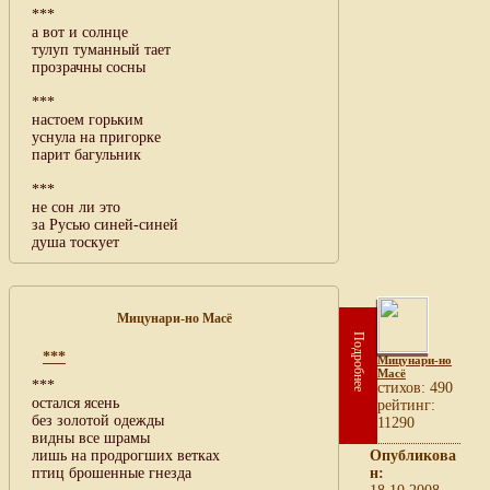
***
а вот и солнце
тулуп туманный тает
прозрачны сосны
***
настоем горьким
уснула на пригорке
парит багульник
***
не сон ли это
за Русью синей-синей
душа тоскует
Мицунари-но Масё
Подробнее
***
Мицунари-но
Масё
***
cтихов: 490
остался ясень
рейтинг:
без золотой одежды
11290
видны все шрамы
лишь на продрогших ветках
Опубликова
птиц брошенные гнезда
н: