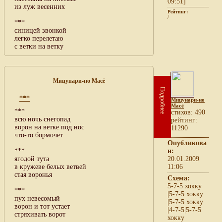
09:51]
из луж весенних
Рейтинг:
/
***
синицей звонкой
легко перелетаю
с ветки на ветку
Мицунари-но Масё
Подробнее
***
Мицунари-но
Масё
***
cтихов: 490
всю ночь снегопад
рейтинг:
ворон на ветке под нос
11290
что-то бормочет
Опубликова
***
н:
ягодой тута
20.01.2009
в кружеве белых ветвей
11:06
стая воронья
Схема:
5-7-5 хокку
***
|5-7-5 хокку
пух невесомый
|5-7-5 хокку
ворон и тот устает
|4-7-5|5-7-5
стряхивать ворот
хокку