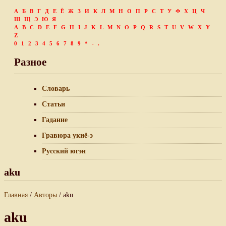
А
Б
В
Г
Д
Е
Ё
Ж
З
И
К
Л
М
Н
О
П
Р
С
Т
У
Ф
Х
Ц
Ч
Ш
Щ
Э
Ю
Я
A
B
C
D
E
F
G
H
I
J
K
L
M
N
O
P
Q
R
S
T
U
V
W
X
Y
Z
0
1
2
3
4
5
6
7
8
9
*
-
.
Разное
Словарь
Статьи
Гадание
Гравюра укиё-э
Русский югэн
aku
Главная
/
Авторы
/ aku
aku