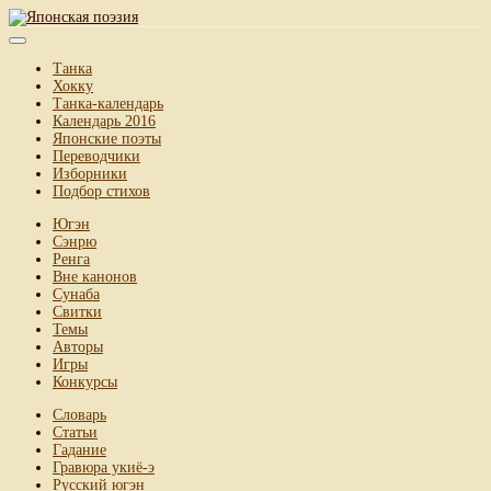
Танка
Хокку
Танка-календарь
Календарь 2016
Японские поэты
Переводчики
Изборники
Подбор стихов
Югэн
Сэнрю
Ренга
Вне канонов
Сунаба
Свитки
Темы
Авторы
Игры
Конкурсы
Словарь
Статьи
Гадание
Гравюра укиё-э
Русский югэн