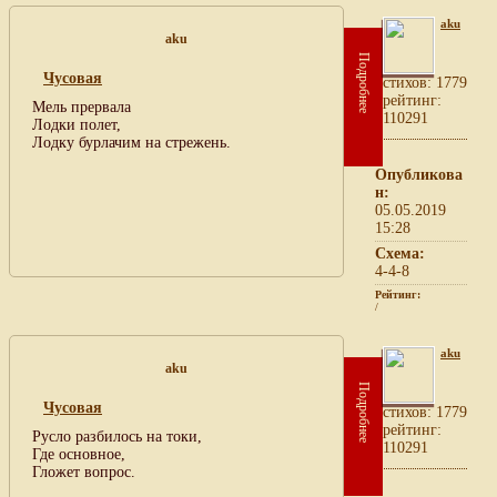
aku
aku
Подробнее
Чусовая
cтихов: 1779
рейтинг:
Мель прервала
110291
Лодки полет,
Лодку бурлачим на стрежень.
Опубликова
н:
05.05.2019
15:28
Схема:
4-4-8
Рейтинг:
/
aku
aku
Подробнее
Чусовая
cтихов: 1779
рейтинг:
Русло разбилось на токи,
110291
Где основное,
Гложет вопрос.