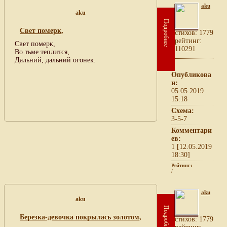
aku
aku
Подробнее
Свет померк,
cтихов: 1779
рейтинг:
Свет померк,
110291
Во тьме теплится,
Дальний, дальний огонек.
Опубликова
н:
05.05.2019
15:18
Схема:
3-5-7
Комментари
ев:
1 [12.05.2019
18:30]
Рейтинг:
/
aku
aku
Подробнее
Березка-девочка покрылась золотом,
cтихов: 1779