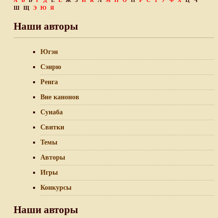
А
Б
В
Г
Д
Е
Ё
Ж
З
И
К
Л
М
Н
О
П
Р
С
Т
У
Ф
Х
Ц
Ч
Ш
Щ
Э
Ю
Я
Наши авторы
Югэн
Сэнрю
Ренга
Вне канонов
Сунаба
Свитки
Темы
Авторы
Игры
Конкурсы
Наши авторы