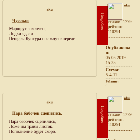
aku
aku
Подробнее
Чусовая
cтихов: 1779
рейтинг:
Маршрут закончен,
110291
Лодки сдали.
Пещеры Кунгура нас ждут впереди.
Опубликова
н:
05.05.2019
15:23
Схема:
5-4-11
Рейтинг:
/
aku
aku
Подробнее
Пара бабочек сцепились,
cтихов: 1779
рейтинг:
Пара бабочек сцепились,
110291
Ложе им травы листок.
Пополнение будет скоро.