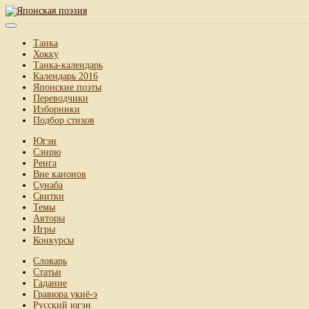
Танка
Хокку
Танка-календарь
Календарь 2016
Японские поэты
Переводчики
Изборники
Подбор стихов
Югэн
Сэнрю
Ренга
Вне канонов
Сунаба
Свитки
Темы
Авторы
Игры
Конкурсы
Словарь
Статьи
Гадание
Гравюра укиё-э
Русский югэн