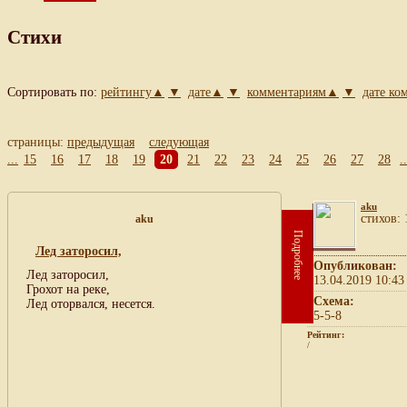
Стихи
Сортировать по:
рейтингу▲
▼
дате▲
▼
комментариям▲
▼
дате к
страницы:
предыдущая
следующая
...
15
16
17
18
19
20
21
22
23
24
25
26
27
28
..
aku
cтихов: 
aku
Подробнее
Лед заторосил,
Опубликован:
Лед заторосил,
13.04.2019 10:43
Грохот на реке,
Схема:
Лед оторвался, несется.
5-5-8
Рейтинг:
/