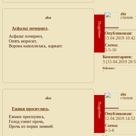
aku
cтихов: 
aku
Подробнее
Асфальт почернел,
Опубликован:
Асфальт почернел,
13.04.2019 10:42
Опять моросит,
Схема:
Ворона нахохлилась, каркает.
5-5-10
Комментариев:
3 [15.04.2019 20:5
Рейтинг:
/
aku
cтихов: 
aku
Подробнее
Ежики проснулись,
Опубликован:
Ежики проснулись,
12.04.2019 14:52
Голод гонит прочь,
Схема:
Прочь из норки зимней.
6-5-6