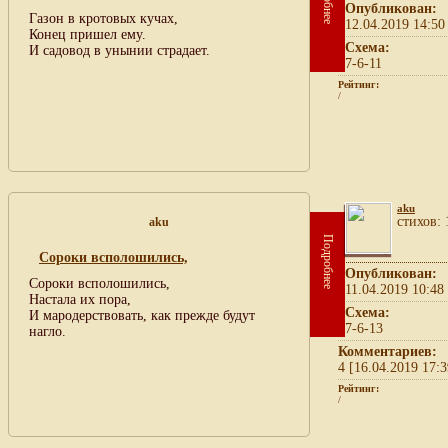
Опубликован:
Газон в кротовых кучах,
12.04.2019 14:50
Конец пришел ему.
Схема:
И садовод в унынии страдает.
7-6-11
Рейтинг:
/
aku
cтихов: 
aku
Подробнее
Сороки всполошились,
Опубликован:
Сороки всполошились,
11.04.2019 10:48
Настала их пора,
Схема:
И мародерствовать, как прежде будут
7-6-13
нагло.
Комментариев:
4 [16.04.2019 17:3
Рейтинг:
/