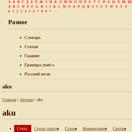
А
Б
В
Г
Д
Е
Ё
Ж
З
И
К
Л
М
Н
О
П
Р
С
Т
У
Ф
Х
Ц
Ч
Ш
Щ
A
B
C
D
E
F
G
H
I
J
K
L
M
N
O
P
Q
R
S
T
U
V
W
X
Y
Z
0
1
2
3
4
5
6
7
8
9
*
-
.
Разное
Словарь
Статьи
Гадание
Гравюра укиё-э
Русский югэн
aku
Главная
/
Авторы
/ aku
aku
Стихи
Стихи список
Статьи
Комментарии
Свитки