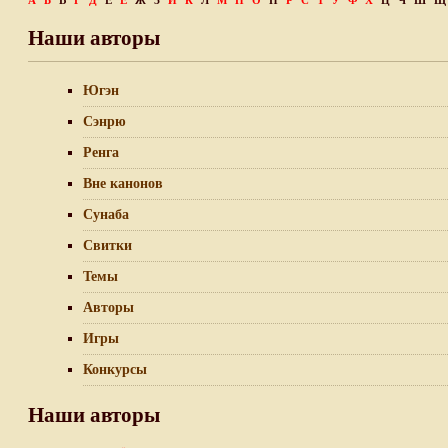
А
Б
В
Г
Д
Е
Ё
Ж
З
И
К
Л
М
Н
О
П
Р
С
Т
У
Ф
Х
Ц
Ч
Ш
Щ
Наши авторы
Югэн
Сэнрю
Ренга
Вне канонов
Сунаба
Свитки
Темы
Авторы
Игры
Конкурсы
Наши авторы