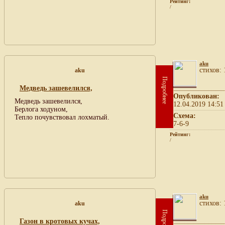
Рейтинг:
/
aku
cтихов: 
aku
Подробнее
Медведь зашевелился,
Опубликован:
Медведь зашевелился,
12.04.2019 14:51
Берлога ходуном,
Схема:
Тепло почувствовал лохматый.
7-6-9
Рейтинг:
/
aku
cтихов: 
aku
Подробнее
Газон в кротовых кучах,