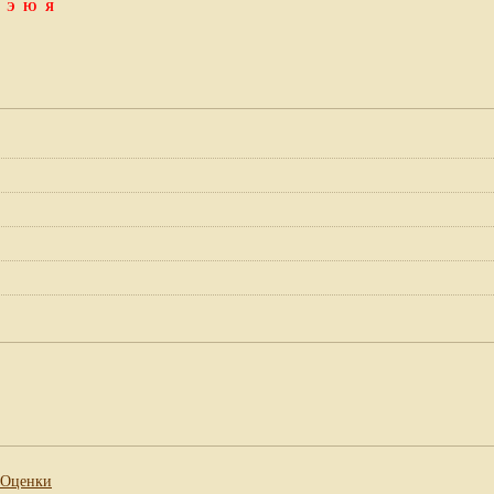
Э
Ю
Я
Оценки