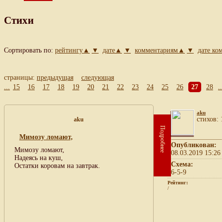
Стихи
Сортировать по:
рейтингу▲
▼
дате▲
▼
комментариям▲
▼
дате к
страницы:
предыдущая
следующая
...
15
16
17
18
19
20
21
22
23
24
25
26
27
28
..
aku
cтихов: 
aku
Подробнее
Мимозу ломают,
Опубликован:
Мимозу ломают,
08.03.2019 15:26
Надеясь на куш,
Схема:
Остатки коровам на завтрак.
6-5-9
Рейтинг:
/