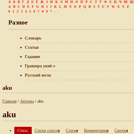
А
Б
В
Г
Д
Е
Ё
Ж
З
И
К
Л
М
Н
О
П
Р
С
Т
У
Ф
Х
Ц
Ч
Ш
Щ
A
B
C
D
E
F
G
H
I
J
K
L
M
N
O
P
Q
R
S
T
U
V
W
X
Y
Z
0
1
2
3
4
5
6
7
8
9
*
-
.
Разное
Словарь
Статьи
Гадание
Гравюра укиё-э
Русский югэн
aku
Главная
/
Авторы
/ aku
aku
Стихи
Стихи список
Статьи
Комментарии
Свитки