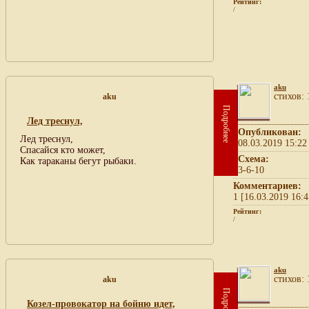
Рейтинг:
/
aku
cтихов: 
aku
Подробнее
Лед треснул,
Опубликован:
Лед треснул,
08.03.2019 15:22
Спасайся кто может,
Схема:
Как тараканы бегут рыбаки.
3-6-10
Комментариев:
1 [16.03.2019 16:4
Рейтинг:
/
aku
cтихов: 
aku
Подробнее
Козел-провокатор на бойню идет,