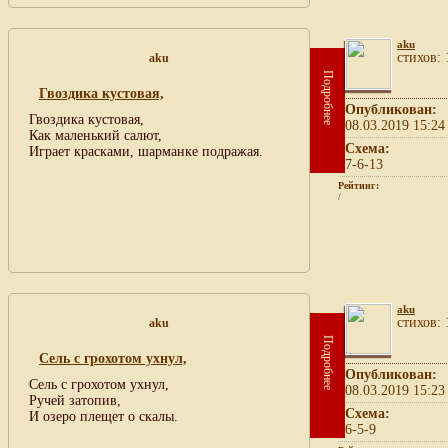
aku
cтихов: 
aku
Подробнее
Гвоздика кустовая,
Опубликован:
Гвоздика кустовая,
08.03.2019 15:24
Как маленький салют,
Схема:
Играет красками, шарманке подражая.
7-6-13
Рейтинг:
/
aku
cтихов: 
aku
Подробнее
Сель с грохотом ухнул,
Опубликован:
Сель с грохотом ухнул,
08.03.2019 15:23
Ручей затопив,
Схема:
И озеро плещет о скалы.
6-5-9