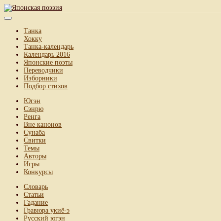
Танка
Хокку
Танка-календарь
Календарь 2016
Японские поэты
Переводчики
Изборники
Подбор стихов
Югэн
Сэнрю
Ренга
Вне канонов
Сунаба
Свитки
Темы
Авторы
Игры
Конкурсы
Словарь
Статьи
Гадание
Гравюра укиё-э
Русский югэн