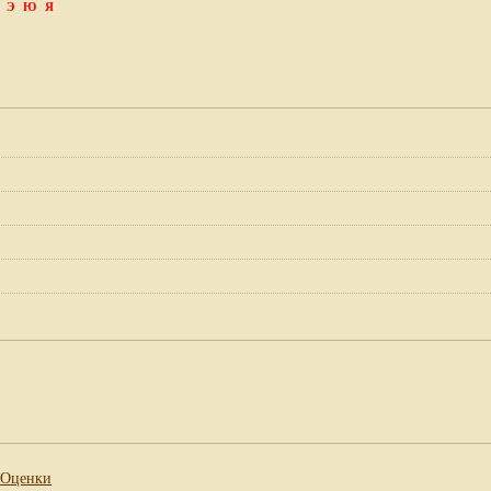
Э
Ю
Я
Оценки