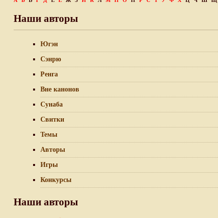
А
Б
В
Г
Д
Е
Ё
Ж
З
И
К
Л
М
Н
О
П
Р
С
Т
У
Ф
Х
Ц
Ч
Ш
Щ
Наши авторы
Югэн
Сэнрю
Ренга
Вне канонов
Сунаба
Свитки
Темы
Авторы
Игры
Конкурсы
Наши авторы