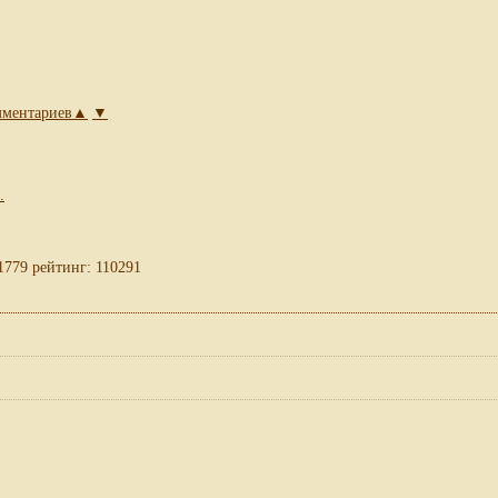
омментариев▲
▼
.
1779 рейтинг: 110291