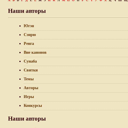
А
Б
В
Г
Д
Е
Ё
Ж
З
И
К
Л
М
Н
О
П
Р
С
Т
У
Ф
Х
Ц
Ч
Ш
Щ
Наши авторы
Югэн
Сэнрю
Ренга
Вне канонов
Сунаба
Свитки
Темы
Авторы
Игры
Конкурсы
Наши авторы