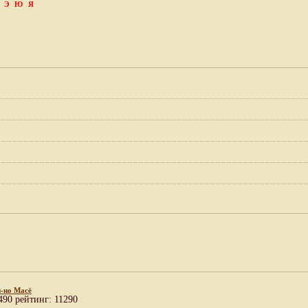
Э
Ю
Я
-но Масё
490 рейтинг: 11290