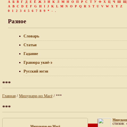
А
Б
В
Г
Д
Е
Ё
Ж
З
И
К
Л
М
Н
О
П
Р
С
Т
У
Ф
Х
Ц
Ч
Ш
Щ
A
B
C
D
E
F
G
H
I
J
K
L
M
N
O
P
Q
R
S
T
U
V
W
X
Y
Z
0
1
2
3
4
5
6
7
8
9
*
-
.
Разное
Словарь
Статьи
Гадание
Гравюра укиё-э
Русский югэн
***
Главная
/
Мицунари-но Масё
/ ***
***
Мицунари
cтихов: 
Мицунари-но Масё