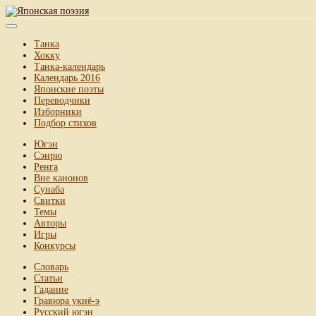
Танка
Хокку
Танка-календарь
Календарь 2016
Японские поэты
Переводчики
Изборники
Подбор стихов
Югэн
Сэнрю
Ренга
Вне канонов
Сунаба
Свитки
Темы
Авторы
Игры
Конкурсы
Словарь
Статьи
Гадание
Гравюра укиё-э
Русский югэн