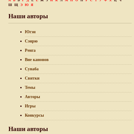
А
Б
В
Г
Д
Е
Ё
Ж
З
И
К
Л
М
Н
О
П
Р
С
Т
У
Ф
Х
Ц
Ч
Ш
Щ
Э
Ю
Я
Наши авторы
Югэн
Сэнрю
Ренга
Вне канонов
Сунаба
Свитки
Темы
Авторы
Игры
Конкурсы
Наши авторы