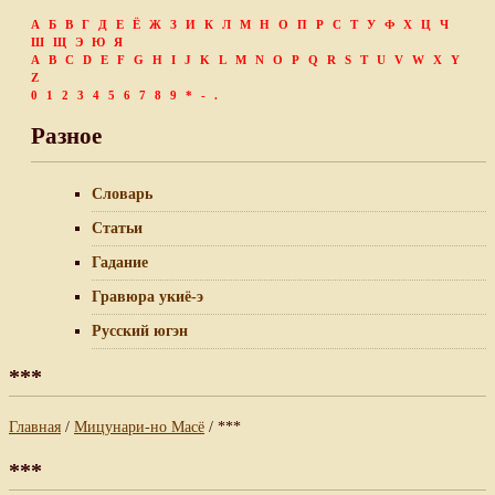
А
Б
В
Г
Д
Е
Ё
Ж
З
И
К
Л
М
Н
О
П
Р
С
Т
У
Ф
Х
Ц
Ч
Ш
Щ
Э
Ю
Я
A
B
C
D
E
F
G
H
I
J
K
L
M
N
O
P
Q
R
S
T
U
V
W
X
Y
Z
0
1
2
3
4
5
6
7
8
9
*
-
.
Разное
Словарь
Статьи
Гадание
Гравюра укиё-э
Русский югэн
***
Главная
/
Мицунари-но Масё
/ ***
***