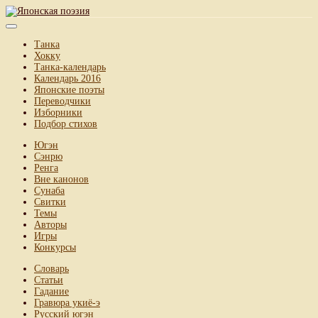
Танка
Хокку
Танка-календарь
Календарь 2016
Японские поэты
Переводчики
Изборники
Подбор стихов
Югэн
Сэнрю
Ренга
Вне канонов
Сунаба
Свитки
Темы
Авторы
Игры
Конкурсы
Словарь
Статьи
Гадание
Гравюра укиё-э
Русский югэн