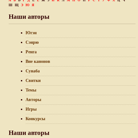
А
Б
В
Г
Д
Е
Ё
Ж
З
И
К
Л
М
Н
О
П
Р
С
Т
У
Ф
Х
Ц
Ч
Ш
Щ
Э
Ю
Я
Наши авторы
Югэн
Сэнрю
Ренга
Вне канонов
Сунаба
Свитки
Темы
Авторы
Игры
Конкурсы
Наши авторы