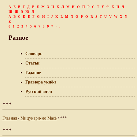
А
Б
В
Г
Д
Е
Ё
Ж
З
И
К
Л
М
Н
О
П
Р
С
Т
У
Ф
Х
Ц
Ч
Ш
Щ
Э
Ю
Я
A
B
C
D
E
F
G
H
I
J
K
L
M
N
O
P
Q
R
S
T
U
V
W
X
Y
Z
0
1
2
3
4
5
6
7
8
9
*
-
.
Разное
Словарь
Статьи
Гадание
Гравюра укиё-э
Русский югэн
***
Главная
/
Мицунари-но Масё
/ ***
***