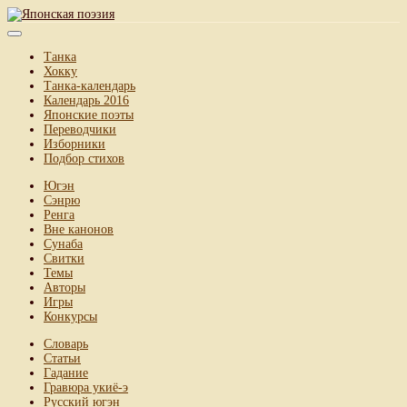
Танка
Хокку
Танка-календарь
Календарь 2016
Японские поэты
Переводчики
Изборники
Подбор стихов
Югэн
Сэнрю
Ренга
Вне канонов
Сунаба
Свитки
Темы
Авторы
Игры
Конкурсы
Словарь
Статьи
Гадание
Гравюра укиё-э
Русский югэн