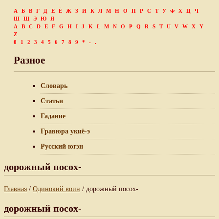
А
Б
В
Г
Д
Е
Ё
Ж
З
И
К
Л
М
Н
О
П
Р
С
Т
У
Ф
Х
Ц
Ч
Ш
Щ
Э
Ю
Я
A
B
C
D
E
F
G
H
I
J
K
L
M
N
O
P
Q
R
S
T
U
V
W
X
Y
Z
0
1
2
3
4
5
6
7
8
9
*
-
.
Разное
Словарь
Статьи
Гадание
Гравюра укиё-э
Русский югэн
дорожный посох-
Главная
/
Одинокий воин
/ дорожный посох-
дорожный посох-