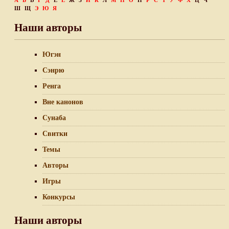
А
Б
В
Г
Д
Е
Ё
Ж
З
И
К
Л
М
Н
О
П
Р
С
Т
У
Ф
Х
Ц
Ч
Ш
Щ
Э
Ю
Я
Наши авторы
Югэн
Сэнрю
Ренга
Вне канонов
Сунаба
Свитки
Темы
Авторы
Игры
Конкурсы
Наши авторы