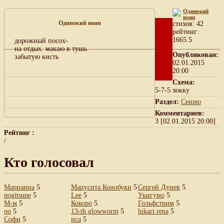
Одинокий
воин
Одинокий воин
cтихов: 42
рейтинг:
1665.5
дорожный посох-
на отдых. макаю в тушь
Опубликован:
забытую кисть
02.01.2015
20:00
Схема:
5-7-5 хокку
Раздел:
Сенрю
Комментариев:
3 [02.01.2015 20:00]
Рейтинг :
/
Кто голосовал
Марианна
5
Мацусита Конобуки
5
Сергей Дунев
5
nogitsune
5
Lee
5
Укигумо
5
М-м
5
Кокоро
5
Гольфстрим
5
oo
5
13-th glowworm
5
hikari rena
5
Софи
5
иса
5