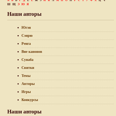
А
Б
В
Г
Д
Е
Ё
Ж
З
И
К
Л
М
Н
О
П
Р
С
Т
У
Ф
Х
Ц
Ч
Ш
Щ
Э
Ю
Я
Наши авторы
Югэн
Сэнрю
Ренга
Вне канонов
Сунаба
Свитки
Темы
Авторы
Игры
Конкурсы
Наши авторы