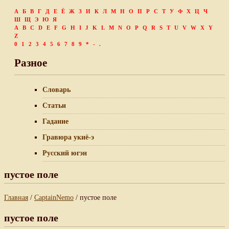
А
Б
В
Г
Д
Е
Ё
Ж
З
И
К
Л
М
Н
О
П
Р
С
Т
У
Ф
Х
Ц
Ч
Ш
Щ
Э
Ю
Я
A
B
C
D
E
F
G
H
I
J
K
L
M
N
O
P
Q
R
S
T
U
V
W
X
Y
Z
0
1
2
3
4
5
6
7
8
9
*
-
.
Разное
Словарь
Статьи
Гадание
Гравюра укиё-э
Русский югэн
пустое поле
Главная
/
CaptainNemo
/ пустое поле
пустое поле