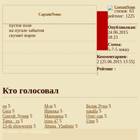
CaptainNemo
cтихов: 63
CaptainNemo
рейтинг: 1225
пустое поле
Опубликован:
на пугале забытом
24.06.2015
скучает ворон
18:23
Схема:
5-7-5 хокку
Комментариев:
2 [25.06.2015 13:55]
Рейтинг :
/
Кто голосовал
oo
5
М-м
5
Белая Луна
5
Gera
5
Иринка
5
natalla
5
Сергей Дунев
5
Марианна
5
Олег-сан
5
Tama : ra
5
irina 47
5
Ume
5
13-th glowworm
5
Abuna_Vladimir
5
Создание сайта
WebMir.Ru