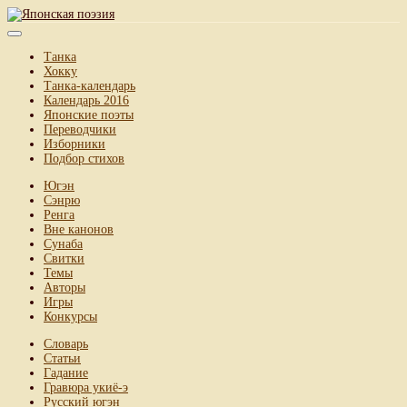
Танка
Хокку
Танка-календарь
Календарь 2016
Японские поэты
Переводчики
Изборники
Подбор стихов
Югэн
Сэнрю
Ренга
Вне канонов
Сунаба
Свитки
Темы
Авторы
Игры
Конкурсы
Словарь
Статьи
Гадание
Гравюра укиё-э
Русский югэн