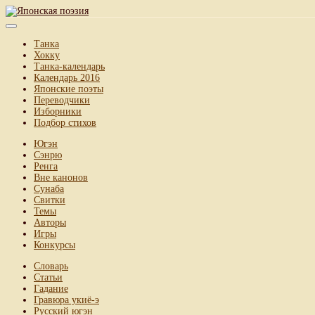
Танка
Хокку
Танка-календарь
Календарь 2016
Японские поэты
Переводчики
Изборники
Подбор стихов
Югэн
Сэнрю
Ренга
Вне канонов
Сунаба
Свитки
Темы
Авторы
Игры
Конкурсы
Словарь
Статьи
Гадание
Гравюра укиё-э
Русский югэн