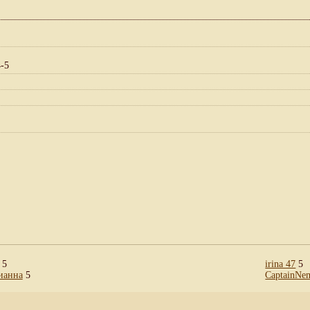
4-5
5
irina 47
5
ианна
5
CaptainNe