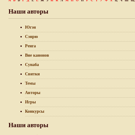
А
Б
В
Г
Д
Е
Ё
Ж
З
И
К
Л
М
Н
О
П
Р
С
Т
У
Ф
Х
Ц
Ч
Ш
Щ
Наши авторы
Югэн
Сэнрю
Ренга
Вне канонов
Сунаба
Свитки
Темы
Авторы
Игры
Конкурсы
Наши авторы