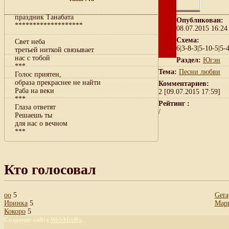
праздник Танабата
Опубликован:
*******************
08.07.2015 16:24
Схема:
Свет неба
6|3-8-3|5-10-5|5-
третьей ниткой связывает
нас с тобой
Раздел:
Югэн
***
Тема:
Песни любви
Голос приятен,
образа прекраснее не найти
Комментариев:
Раба на веки
2 [09.07.2015 17:59]
***
Рейтинг :
Глаза ответят
/
Решаешь ты
для нас о вечном
***
Кто голосовал
oo
5
Gera
Иринка
5
Мар
Кокоро
5
Создание сайта
WebMir.Ru