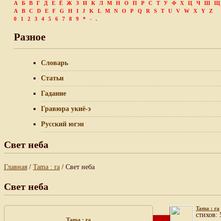
А
Б
В
Г
Д
Е
Ё
Ж
З
И
К
Л
М
Н
О
П
Р
С
Т
У
Ф
Х
Ц
Ч
Ш
Щ
A
B
C
D
E
F
G
H
I
J
K
L
M
N
O
P
Q
R
S
T
U
V
W
X
Y
Z
0
1
2
3
4
5
6
7
8
9
*
-
.
Разное
Словарь
Статьи
Гадание
Гравюра укиё-э
Русский югэн
Свет неба
Главная
/
Tama : ra
/ Свет неба
Свет неба
Tama : ra
cтихов: 
Tama : ra