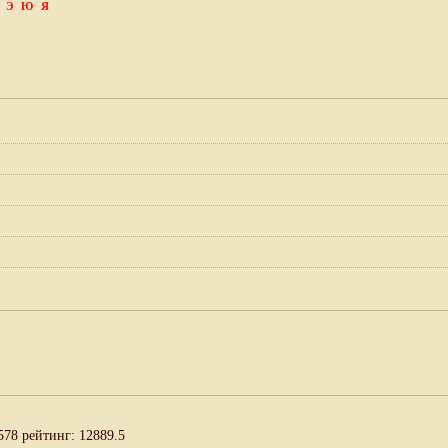
Э
Ю
Я
578 рейтинг: 12889.5