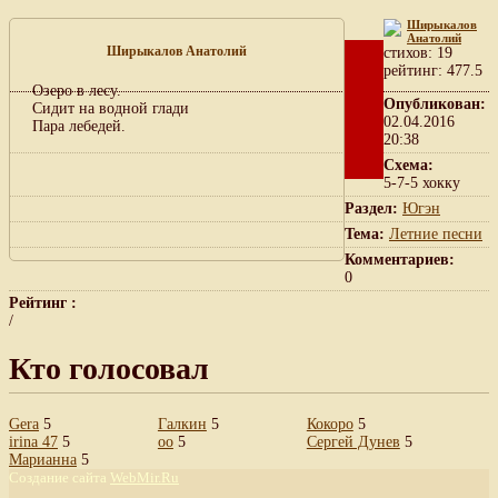
Ширыкалов
Анатолий
Ширыкалов Анатолий
cтихов: 19
рейтинг: 477.5
Озеро в лесу.
Опубликован:
Сидит на водной глади
02.04.2016
Пара лебедей.
20:38
Схема:
5-7-5 хокку
Раздел:
Югэн
Тема:
Летние песни
Комментариев:
0
Рейтинг :
/
Кто голосовал
Gera
5
Галкин
5
Кокоро
5
irina 47
5
oo
5
Сергей Дунев
5
Марианна
5
Создание сайта
WebMir.Ru