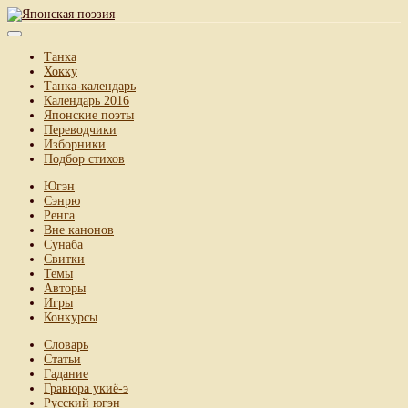
Танка
Хокку
Танка-календарь
Календарь 2016
Японские поэты
Переводчики
Изборники
Подбор стихов
Югэн
Сэнрю
Ренга
Вне канонов
Сунаба
Свитки
Темы
Авторы
Игры
Конкурсы
Словарь
Статьи
Гадание
Гравюра укиё-э
Русский югэн