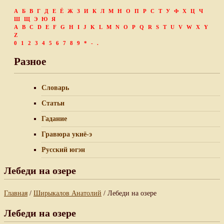
А
Б
В
Г
Д
Е
Ё
Ж
З
И
К
Л
М
Н
О
П
Р
С
Т
У
Ф
Х
Ц
Ч
Ш
Щ
Э
Ю
Я
A
B
C
D
E
F
G
H
I
J
K
L
M
N
O
P
Q
R
S
T
U
V
W
X
Y
Z
0
1
2
3
4
5
6
7
8
9
*
-
.
Разное
Словарь
Статьи
Гадание
Гравюра укиё-э
Русский югэн
Лебеди на озере
Главная
/
Ширыкалов Анатолий
/ Лебеди на озере
Лебеди на озере