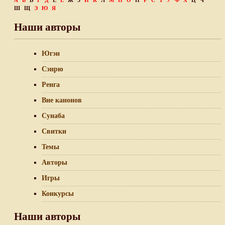
А
Б
В
Г
Д
Е
Ё
Ж
З
И
К
Л
М
Н
О
П
Р
С
Т
У
Ф
Х
Ц
Ч
Ш
Щ
Э
Ю
Я
Наши авторы
Югэн
Сэнрю
Ренга
Вне канонов
Сунаба
Свитки
Темы
Авторы
Игры
Конкурсы
Наши авторы