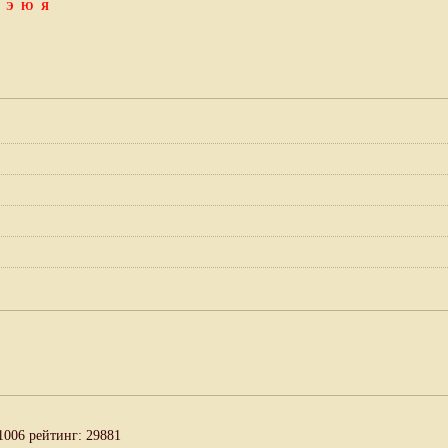
Э
Ю
Я
1006 рейтинг: 29881