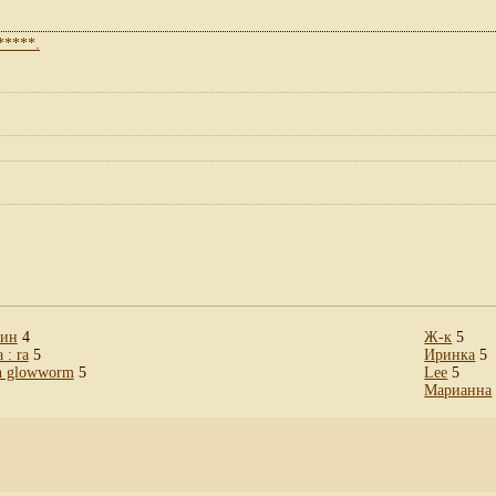
кин
4
Ж-к
5
 : ra
5
Иринка
5
h glowworm
5
Lee
5
Марианна