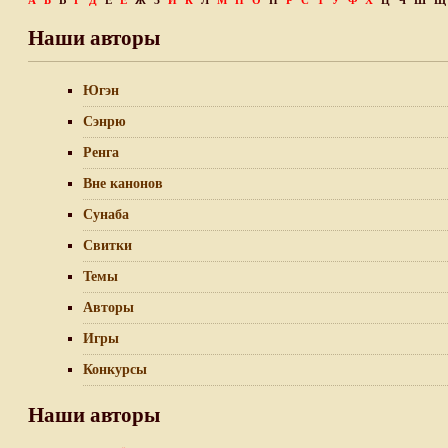
А
Б
В
Г
Д
Е
Ё
Ж
З
И
К
Л
М
Н
О
П
Р
С
Т
У
Ф
Х
Ц
Ч
Ш
Щ
Наши авторы
Югэн
Сэнрю
Ренга
Вне канонов
Сунаба
Свитки
Темы
Авторы
Игры
Конкурсы
Наши авторы