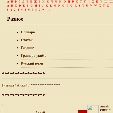
А
Б
В
Г
Д
Е
Ё
Ж
З
И
К
Л
М
Н
О
П
Р
С
Т
У
Ф
Х
Ц
Ч
Ш
Щ
A
B
C
D
E
F
G
H
I
J
K
L
M
N
O
P
Q
R
S
T
U
V
W
X
Y
Z
0
1
2
3
4
5
6
7
8
9
*
-
.
Разное
Словарь
Статьи
Гадание
Гравюра укиё-э
Русский югэн
*****************
Главная
/
Анжей
/ *****************
*****************
Анжей
cтихов: 
Анжей