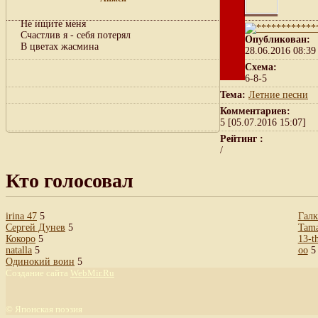
Не ищите меня
Счастлив я - себя потерял
Опубликован:
В цветах жасмина
28.06.2016 08:39
Схема:
6-8-5
Тема:
Летние песни
Комментариев:
5 [05.07.2016 15:07]
Рейтинг :
/
Кто голосовал
irina 47
5
Гал
Сергей Дунев
5
Tama
Кокоро
5
13-t
natalla
5
oo
5
Одинокий воин
5
Создание сайта
WebMir.Ru
©
Японская поэзия