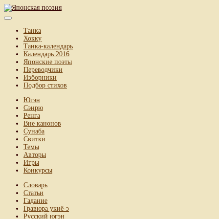
Танка
Хокку
Танка-календарь
Календарь 2016
Японские поэты
Переводчики
Изборники
Подбор стихов
Югэн
Сэнрю
Ренга
Вне канонов
Сунаба
Свитки
Темы
Авторы
Игры
Конкурсы
Словарь
Статьи
Гадание
Гравюра укиё-э
Русский югэн