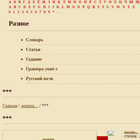
А
Б
В
Г
Д
Е
Ё
Ж
З
И
К
Л
М
Н
О
П
Р
С
Т
У
Ф
Х
Ц
Ч
Ш
Щ
A
B
C
D
E
F
G
H
I
J
K
L
M
N
O
P
Q
R
S
T
U
V
W
X
Y
Z
0
1
2
3
4
5
6
7
8
9
*
-
.
Разное
Словарь
Статьи
Гадание
Гравюра укиё-э
Русский югэн
***
Главная
/
знаешь...
/ ***
***
знаешь...
cтихов: 
знаешь...