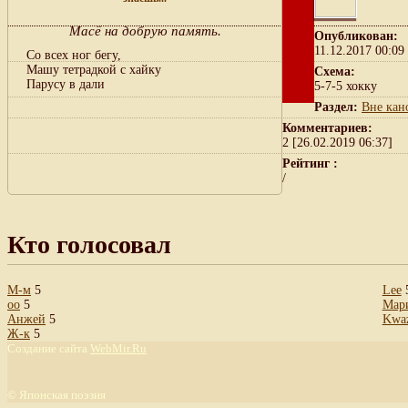
Масё на добрую память.
Опубликован:
11.12.2017 00:09
Со всех ног бегу,
Машу тетрадкой с хайку
Схема:
Парусу в дали
5-7-5 хокку
Раздел:
Вне кан
Комментариев:
2 [26.02.2019 06:37]
Рейтинг :
/
Кто голосовал
М-м
5
Lee
оо
5
Мар
Анжей
5
Kwa
Ж-к
5
Создание сайта
WebMir.Ru
©
Японская поэзия