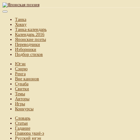
Танка
Хокку
Танка-календарь
Календарь 2016
Японские поэты
Переводчики
Изборники
Подбор стихов
Югэн
Сэнрю
Ренга
Вне канонов
Сунаба
Свитки
Темы
Авторы
Игры
Конкурсы
Словарь
Статьи
Гадание
Гравюра укиё-э
Русский югэн