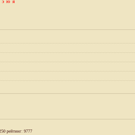
Э
Ю
Я
250 рейтинг: 9777