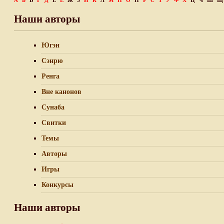
А
Б
В
Г
Д
Е
Ё
Ж
З
И
К
Л
М
Н
О
П
Р
С
Т
У
Ф
Х
Ц
Ч
Ш
Щ
Наши авторы
Югэн
Сэнрю
Ренга
Вне канонов
Сунаба
Свитки
Темы
Авторы
Игры
Конкурсы
Наши авторы