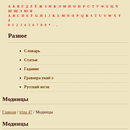
А
Б
В
Г
Д
Е
Ё
Ж
З
И
К
Л
М
Н
О
П
Р
С
Т
У
Ф
Х
Ц
Ч
Ш
Щ
Э
Ю
Я
A
B
C
D
E
F
G
H
I
J
K
L
M
N
O
P
Q
R
S
T
U
V
W
X
Y
Z
0
1
2
3
4
5
6
7
8
9
*
-
.
Разное
Словарь
Статьи
Гадание
Гравюра укиё-э
Русский югэн
Модницы
Главная
/
irina 47
/ Модницы
Модницы