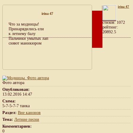
irina 47
irina 47
cтихов: 1072
Что за модницы!
рейтинг:
Принарядились ели
20892.5
к летнему балу
Пальчики умытых лап
сияют маникюром
Фото автора
Опубликован:
13.02.2016 14:47
Схема:
5-7-5-7-7 танка
Раздел:
Вне канонов
Тема:
Летние песни
Комментариев:
0