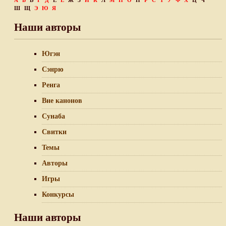
А
Б
В
Г
Д
Е
Ё
Ж
З
И
К
Л
М
Н
О
П
Р
С
Т
У
Ф
Х
Ц
Ч
Ш
Щ
Э
Ю
Я
Наши авторы
Югэн
Сэнрю
Ренга
Вне канонов
Сунаба
Свитки
Темы
Авторы
Игры
Конкурсы
Наши авторы