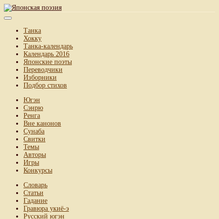
Танка
Хокку
Танка-календарь
Календарь 2016
Японские поэты
Переводчики
Изборники
Подбор стихов
Югэн
Сэнрю
Ренга
Вне канонов
Сунаба
Свитки
Темы
Авторы
Игры
Конкурсы
Словарь
Статьи
Гадание
Гравюра укиё-э
Русский югэн