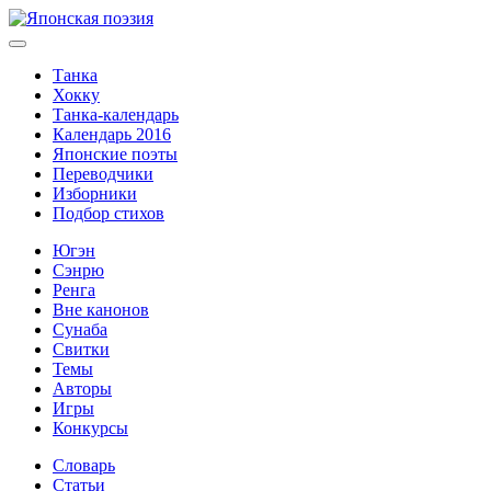
Танка
Хокку
Танка-календарь
Календарь 2016
Японские поэты
Переводчики
Изборники
Подбор стихов
Югэн
Сэнрю
Ренга
Вне канонов
Сунаба
Свитки
Темы
Авторы
Игры
Конкурсы
Словарь
Статьи