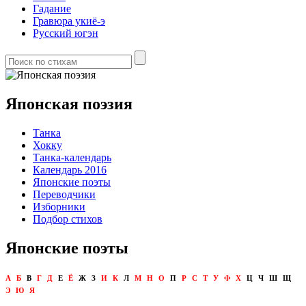
Гадание
Гравюра укиё-э
Русский югэн
Японская поэзия
Танка
Хокку
Танка-календарь
Календарь 2016
Японские поэты
Переводчики
Изборники
Подбор стихов
Японские поэты
А
Б
В
Г
Д
Е
Ё
Ж
З
И
К
Л
М
Н
О
П
Р
С
Т
У
Ф
Х
Ц
Ч
Ш
Щ
Э
Ю
Я