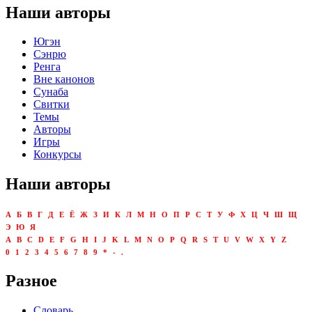
Наши авторы
Югэн
Сэнрю
Ренга
Вне канонов
Сунаба
Свитки
Темы
Авторы
Игры
Конкурсы
Наши авторы
А
Б
В
Г
Д
Е
Ё
Ж
З
И
К
Л
М
Н
О
П
Р
С
Т
У
Ф
Х
Ц
Ч
Ш
Щ
Э
Ю
Я
A
B
C
D
E
F
G
H
I
J
K
L
M
N
O
P
Q
R
S
T
U
V
W
X
Y
Z
0
1
2
3
4
5
6
7
8
9
*
-
.
Разное
Словарь