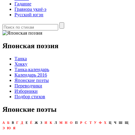
Гадание
Гравюра укиё-э
Русский югэн
Японская поэзия
Танка
Хокку
Танка-календарь
Календарь 2016
Японские поэты
Переводчики
Изборники
Подбор стихов
Японские поэты
А
Б
В
Г
Д
Е
Ё
Ж
З
И
К
Л
М
Н
О
П
Р
С
Т
У
Ф
Х
Ц
Ч
Ш
Щ
Э
Ю
Я