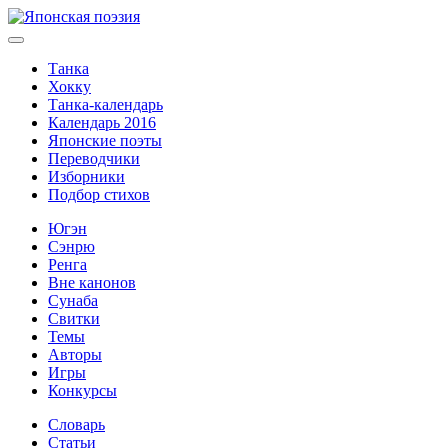
Танка
Хокку
Танка-календарь
Календарь 2016
Японские поэты
Переводчики
Изборники
Подбор стихов
Югэн
Сэнрю
Ренга
Вне канонов
Сунаба
Свитки
Темы
Авторы
Игры
Конкурсы
Словарь
Статьи