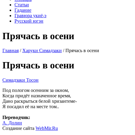
Статьи
Гадание
Гравюра укиё-э
Русский югэн
Прячась в осени
Главная
/
Харуки Симадзаки
/ Прячась в осени
Прячась в осени
Симадзаки Тосон
Под пологом осенним за окном,
Когда придёт назначенное время,
Дано раскрыться белой хризантеме-
Я посадил её на месте том..
Переводчик:
А. Долин
Создание сайта
WebMir.Ru