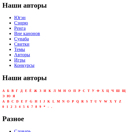
Наши авторы
Югэн
Сэнрю
Ренга
Вне канонов
Сунаба
Свитки
Темы
Авторы
Игры
Конкурсы
Наши авторы
А
Б
В
Г
Д
Е
Ё
Ж
З
И
К
Л
М
Н
О
П
Р
С
Т
У
Ф
Х
Ц
Ч
Ш
Щ
Э
Ю
Я
A
B
C
D
E
F
G
H
I
J
K
L
M
N
O
P
Q
R
S
T
U
V
W
X
Y
Z
0
1
2
3
4
5
6
7
8
9
*
-
.
Разное
Словарь