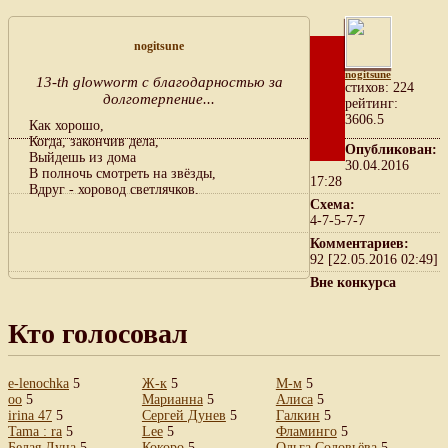
nogitsune
nogitsune
13-th glowworm с благодарностью за
cтихов: 224
долготерпение...
рейтинг:
3606.5
Как хорошо,
Когда, закончив дела,
Опубликован:
Выйдешь из дома
30.04.2016
В полночь смотреть на звёзды,
17:28
Вдруг - хоровод светлячков.
Схема:
4-7-5-7-7
Комментариев:
92 [22.05.2016 02:49]
Вне конкурса
Кто голосовал
e-lenochka
5
Ж-к
5
М-м
5
oo
5
Марианна
5
Алиса
5
irina 47
5
Сергей Дунев
5
Галкин
5
Tama : ra
5
Lee
5
Фламинго
5
Белая Луна
5
Кокоро
5
Ольга Соловьёва
5