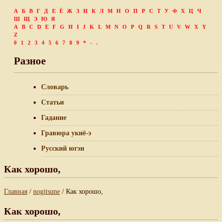
А
Б
В
Г
Д
Е
Ё
Ж
З
И
К
Л
М
Н
О
П
Р
С
Т
У
Ф
Х
Ц
Ч
Ш
Щ
Э
Ю
Я
A
B
C
D
E
F
G
H
I
J
K
L
M
N
O
P
Q
R
S
T
U
V
W
X
Y
Z
0
1
2
3
4
5
6
7
8
9
*
-
.
Разное
Словарь
Статьи
Гадание
Гравюра укиё-э
Русский югэн
Как хорошо,
Главная
/
nogitsune
/ Как хорошо,
Как хорошо,