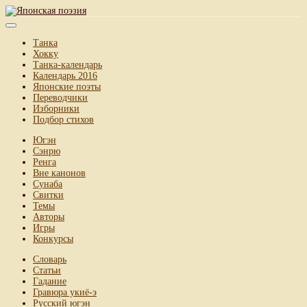
Танка
Хокку
Танка-календарь
Календарь 2016
Японские поэты
Переводчики
Изборники
Подбор стихов
Югэн
Сэнрю
Ренга
Вне канонов
Сунаба
Свитки
Темы
Авторы
Игры
Конкурсы
Словарь
Статьи
Гадание
Гравюра укиё-э
Русский югэн