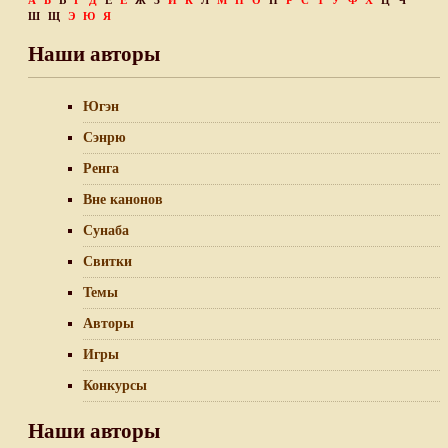
А
Б
В
Г
Д
Е
Ё
Ж
З
И
К
Л
М
Н
О
П
Р
С
Т
У
Ф
Х
Ц
Ч
Ш
Щ
Э
Ю
Я
Наши авторы
Югэн
Сэнрю
Ренга
Вне канонов
Сунаба
Свитки
Темы
Авторы
Игры
Конкурсы
Наши авторы