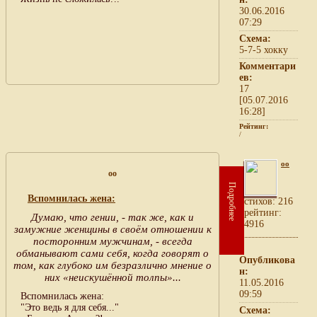
30.06.2016
07:29
Схема:
5-7-5 хокку
Комментари
ев:
17
[05.07.2016
16:28]
Рейтинг:
/
oo
oo
Подробнее
Вспомнилась жена:
cтихов: 216
рейтинг:
Думаю, что гении, - так же, как и
4916
замужние женщины в своём отношении к
посторонним мужчинам, - всегда
обманывают сами себя, когда говорят о
Опубликова
том, как глубоко им безразлично мнение о
н:
них «неискушённой толпы»...
11.05.2016
09:59
Вспомнилась жена:
"Это ведь я для себя..."
Схема: