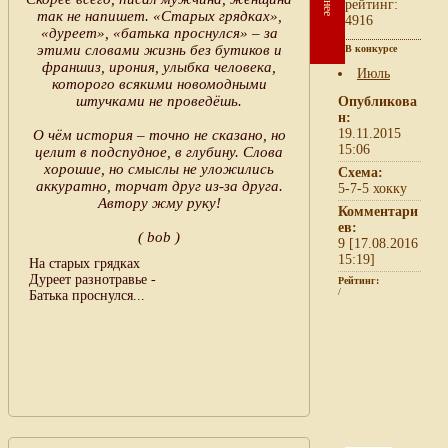
рейтинг:
так не напишет. «Старых грядках»,
4916
«дуреет», «батька проснулся» – за
этими словами жизнь без бутиков и
В конкурсе
франшиз, ирония, улыбка человека,
Июль
которого всякими новомодными
штучками не проведёшь.
Опубликова
н:
19.11.2015
О чём история – точно не сказано, но
15:06
целит в подспудное, в глубину. Слова
хорошие, но смыслы не уложились
Схема:
аккуратно, торчат друг из-за друга.
5-7-5 хокку
Автору жму руку!
Комментари
ев:
( bob )
9 [17.08.2016
15:19]
На старых грядках
Дуреет разнотравье -
Рейтинг:
/
Батька проснулся...