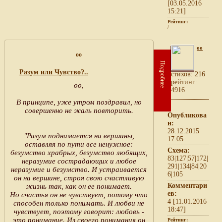
[03.05.2016
15:21]
Рейтинг:
/
oo
oo
Подробнее
Разум или Чувство?..
cтихов: 216
рейтинг:
оо,
4916
В принципе, уже утром поздравил, но
совершенно не жаль повторить.
Опубликова
н:
28.12.2015
"Разум поднимается на вершины,
17:05
оставляя по пути все ненужное:
Схема:
безумство храбрых, безумство любящих,
83|127|57|172|
неразумие сострадающих и любое
291|134|84|20
неразумие и безумство. И устраивается
6|105
он на вершине, строя свою счастливую
Комментари
жизнь так, как он ее понимает.
ев:
Но счастья он не чувствует, потому что
4 [11.01.2016
способен только понимать. И любви не
18:47]
чувствует, поэтому говорит: любовь -
это понимание. Из своего понимания он
Рейтинг: