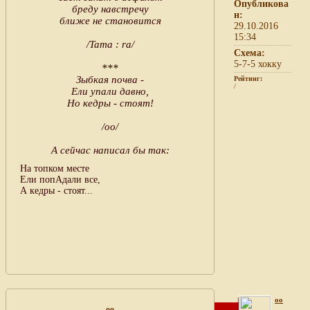
Опубликова
бреду навстречу
н:
ближе не становится
29.10.2016
15:34
/Tama : ra/
Схема:
5-7-5 хокку
***
Зыбкая почва -
Рейтинг:
/
Ели упали давно,
Но кедры - стоят!
/оо/
А сейчас написал бы так:
На топком месте
Ели попАдали все,
А кедры - стоят...
oo
oo