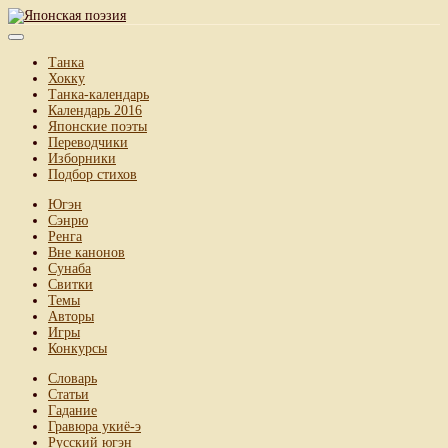
Танка
Хокку
Танка-календарь
Календарь 2016
Японские поэты
Переводчики
Изборники
Подбор стихов
Югэн
Сэнрю
Ренга
Вне канонов
Сунаба
Свитки
Темы
Авторы
Игры
Конкурсы
Словарь
Статьи
Гадание
Гравюра укиё-э
Русский югэн