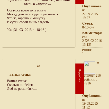
здесь и «присох»...
Опубликова
н:
Осталось всего пять минут
27.09.2015
Между домом и нудной работой. -
19:27
Что ж, хорошо и минутку
В сутки собой лишь владеть...
Схема:
8-10-8-7
"0» (31. 03. 2013 г., 18:16.)
Комментари
ев:
2 [23.02.2016
13:13]
Рейтинг:
/
oo
oo
Подробнее
ватная стена:
cтихов: 216
рейтинг:
Ватная стена:
4916
Сколько ни бейся -
Лоб не расшибить...
Опубликова
н:
19.09.2015
11:52