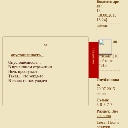
Комментари
ев:
13
[18.08.2015
18:24]
Рейтинг:
/
oo
oo
Подробнее
опустошенность...
cтихов: 216
рейтинг:
Опустошённость...
4916
В привычном отражении
Ночь проступает -
Такая...,что когда-то
Опубликова
В твоих глазах увидел.
н:
20.07.2015
05:55
Схема:
5-8-5-7-7
Раздел:
Вне
канонов
Тема:
Песни
разлуки