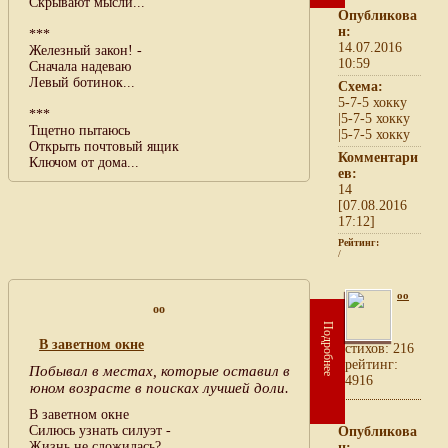
Скрывают мысли...
Опубликова
н:
***
14.07.2016
Железный закон! -
10:59
Сначала надеваю
Левый ботинок...
Схема:
5-7-5 хокку
***
|5-7-5 хокку
Тщетно пытаюсь
|5-7-5 хокку
Открыть почтовый ящик
Комментари
Ключом от дома...
ев:
14
[07.08.2016
17:12]
Рейтинг:
/
oo
oo
Подробнее
В заветном окне
cтихов: 216
рейтинг:
Побывал в местах, которые оставил в
4916
юном возрасте в поисках лучшей доли.
В заветном окне
Силюсь узнать силуэт -
Опубликова
Жизнь не сложилась?..
н: