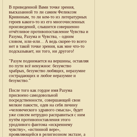
В приведенной Вами точке зрения,
высказанной то ли самим Феликсом
Кривиным, то ли кем-то из литературных
героев какого-то из его многочисленных
произведений, слышится совершенно
отчётливое противопоставление Чувства и
Разума, Разума и Чувства, - одним
словом, или-или... А ведь скорее-то всего
нет в такой точке зрения, как мне что-то
подсказывает, ни того, ни другого!
"Разум поднимается на вершины, оставляя
по пути всё ненужное: безумство
храбрых, безумство любящих, неразумие
сострадающих и любое неразумие и
безумство."
После того как гордое имя Разума
присвоено самодовольной
посредственности, совершающей свои
мелкие пакости, одев на себя личину
«человеческого здравого смысла», будет
уже совсем нетрудно расправиться с ним
путём противопоставления этого
уродливого фантома «искреннему
чувству», «истинной вере»,
проявляющейся в религиозном экстазе, а