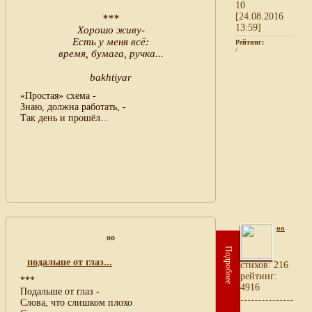
10
[24.08.2016
***
13:59]
Хорошо живу-
Есть у меня всё:
Рейтинг:
/
время, бумага, ручка...
bakhtiyar
«Простая» схема -
Знаю, должна работать, -
Так день и прошёл...
oo
oo
Подробнее
подальше от глаз...
cтихов: 216
рейтинг:
***
4916
Подальше от глаз -
Слова, что слишком плохо