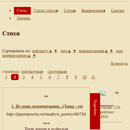
Стихи
Стихи список
Статьи
Комментарии
Свитки
Оценки
Стихи
Сортировать по:
рейтингу▲
▼
дате▲
▼
комментариям▲
▼
дате
комментариев▲
▼
Встряхнуть
страницы:
предыдущая
следующая
1
2
3
4
5
6
7
8
9
10
11
oo
oo
Подробнее
1. Из моих комментариев...(Tama : ra)
cтихов: 216
рейтинг:
http://japanpoetry.ru/modern_poetry/40734
4916
***
Тает закат в асфальт