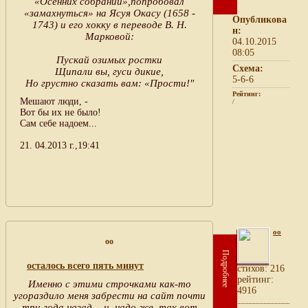
«Осенних собраний»,попробовал
«замахнуться» на Ясуя Окасу (1658 -
Опубликова
1743) и его хокку в переводе В. Н.
н:
Марковой:
04.10.2015
08:05
Пускай озимых ростки
Схема:
Щипали вы, гуси дикие,
5-6-6
Но грустно сказать вам: «Прости!"
Рейтинг:
Мешают люди, -
/
Вот бы их не было!
Сам себе надоем...
21. 04.2013 г.,19:41
oo
oo
Подробнее
осталось всего пять минут
cтихов: 216
рейтинг:
Именно с этими строчками как-то
4916
угораздило меня забрести на сайт почти
три года назад, - и, надо же, так вот