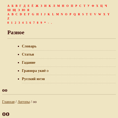
А
Б
В
Г
Д
Е
Ё
Ж
З
И
К
Л
М
Н
О
П
Р
С
Т
У
Ф
Х
Ц
Ч
Ш
Щ
Э
Ю
Я
A
B
C
D
E
F
G
H
I
J
K
L
M
N
O
P
Q
R
S
T
U
V
W
X
Y
Z
0
1
2
3
4
5
6
7
8
9
*
-
.
Разное
Словарь
Статьи
Гадание
Гравюра укиё-э
Русский югэн
oo
Главная
/
Авторы
/ oo
oo