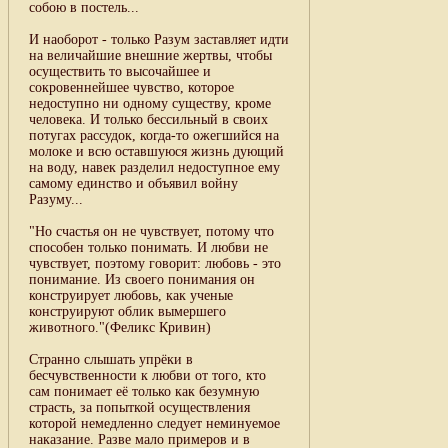
собою в постель...
И наоборот - только Разум заставляет идти
на величайшие внешние жертвы, чтобы
осуществить то высочайшее и
сокровеннейшее чувство, которое
недоступно ни одному существу, кроме
человека. И только бессильный в своих
потугах рассудок, когда-то ожегшийся на
молоке и всю оставшуюся жизнь дующий
на воду, навек разделил недоступное ему
самому единство и объявил войну
Разуму...
"Но счастья он не чувствует, потому что
способен только понимать. И любви не
чувствует, поэтому говорит: любовь - это
понимание. Из своего понимания он
конструирует любовь, как ученые
конструируют облик вымершего
животного."(Феликс Кривин)
Странно слышать упрёки в
бесчувственности к любви от того, кто
сам понимает её только как безумную
страсть, за попыткой осуществления
которой немедленно следует неминуемое
наказание. Разве мало примеров и в