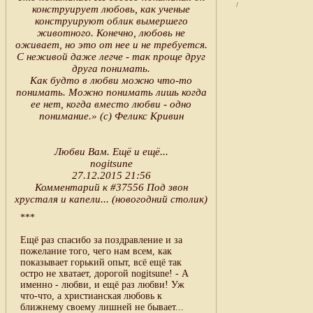
/
конструирует любовь, как ученые
конструируют облик вымершего
животного. Конечно, любовь не
оживает, но это от нее и не требуется.
С неживой даже легче - так проще друг
друга понимать.
Как будто в любви можно что-то
понимать. Можно понимать лишь когда
ее нет, когда вместо любви - одно
понимание.» (с) Феликс Кривин
Любви Вам. Ещё и ещё...
nogitsune
27.12.2015 21:56
Комментарий к #37556 Под звон
хрусталя и капели... (новогодний столик)
***
Ещё раз спасибо за поздравление и за
пожелание того, чего нам всем, как
показывает горький опыт, всё ещё так
остро не хватает, дорогой nogitsune! - А
именно - любви, и ещё раз любви! Уж
что-что, а христианская любовь к
ближнему своему лишней не бывает...