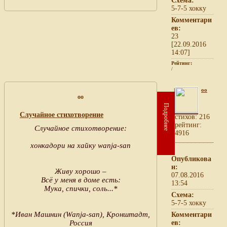
Схема:
5-7-5 хокку
Комментари
ев:
23
[22.09.2016
14:07]
Рейтинг:
/
oo
oo
Подробнее
Случайное стихотворение
cтихов: 216
рейтинг:
Случайное стихотворение:
4916
хонкадори на хайку wanja-san
Опубликова
н:
Живу хорошо –
07.08.2016
Всё у меня в доме есть:
13:54
Мука, спички, соль...*
Схема:
5-7-5 хокку
*Иван Машнин (Wanja-san), Кронштадт,
Комментари
Россия
ев: