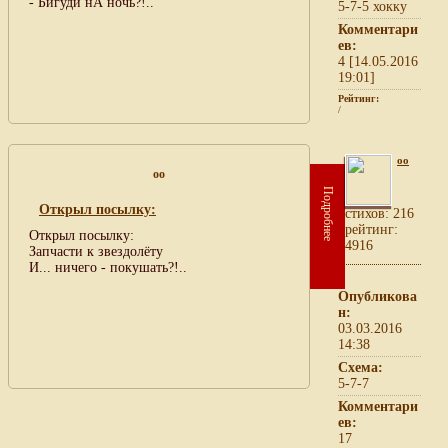
- Бигуди нА ночь?!..
5-7-5 хокку
Комментари
ев:
4 [14.05.2016
19:01]
Рейтинг:
/
oo
oo
Подробнее
Открыл посылку:
cтихов: 216
рейтинг:
Открыл посылку:
4916
Запчасти к звездолёту
И... ничего - покушать?!..
Опубликова
н:
03.03.2016
14:38
Схема:
5-7-7
Комментари
ев:
17