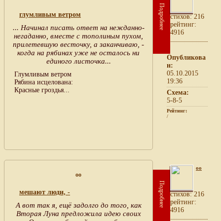
Подробнее
глумливым ветром
cтихов: 216
рейтинг:
... Начинал писать ответ на нежданно-
4916
негаданно, вместе с тополиным пухом,
прилетевшую весточку, а заканчиваю, -
когда на рябинах уже не осталось ни
Опубликова
единого листочка...
н:
05.10.2015
Глумливым ветром
19:36
Рябина исцелована:
Красные гроздья...
Схема:
5-8-5
Рейтинг:
/
oo
oo
Подробнее
мешают люди, -
cтихов: 216
рейтинг:
А вот так я, ещё задолго до того, как
4916
Вторая Луна предложила идею своих