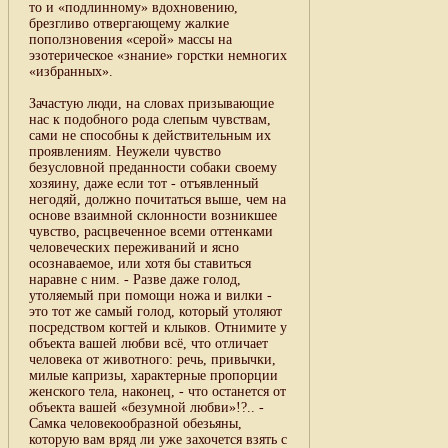
то и «подлинному» вдохновению,
брезгливо отвергающему жалкие
поползновения «серой» массы на
эзотерическое «знание» горстки немногих
«избранных».
Зачастую люди, на словах призывающие
нас к подобного рода слепым чувствам,
сами не способны к действительным их
проявлениям. Неужели чувство
безусловной преданности собаки своему
хозяину, даже если тот - отъявленный
негодяй, должно почитаться выше, чем на
основе взаимной склонности возникшее
чувство, расцвеченное всеми оттенками
человеческих переживаний и ясно
осознаваемое, или хотя бы ставиться
наравне с ним. - Разве даже голод,
утоляемый при помощи ножа и вилки -
это тот же самый голод, который утоляют
посредством когтей и клыков. Отнимите у
объекта вашей любви всё, что отличает
человека от животного: речь, привычки,
милые капризы, характерные пропорции
женского тела, наконец, - что останется от
объекта вашей «безумной любви»!?.. -
Самка человекообразной обезьяны,
которую вам вряд ли уже захочется взять с