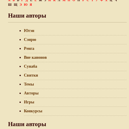
А
Б
В
Г
Д
Е
Ё
Ж
З
И
К
Л
М
Н
О
П
Р
С
Т
У
Ф
Х
Ц
Ч
Ш
Щ
Э
Ю
Я
Наши авторы
Югэн
Сэнрю
Ренга
Вне канонов
Сунаба
Свитки
Темы
Авторы
Игры
Конкурсы
Наши авторы