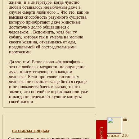
жизни, и в литературе, когда чувство
любви оставалось незыблемым даже в
случае смерти любимого... Что это, как не
высшая способность разумного существа,
которую приобретают даже животные,
достаточно долго общавшиеся с
человеком... Вспомнить, хотя бы, ту
собаку, которая так и умерла на могиле
своего хозяина, отказываясь от еды,
предлагаемой ей сострадательными
прохожими.
Да что там! Разве слово «философия» -
это не любовь к мудрости, не ощущение
духа, присутствующего в каждом
человеке. Если при слове «истина» у
человека не начинает чаще биться сердце
и не появляется блеск в глазах, то это
значит, что он ещё не переживал или уже
никогда не переживёт лучшие минуты
своей жизни...
oo
Подробнее
на старых грядках
cтихов: 216
Скорее всего, писал мужчина, женщина