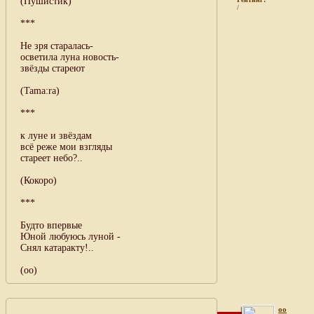
(Пушистик)
/
***
Не зря старалась-
осветила луна новость-
звёзды стареют
(Tama:ra)
***
к луне и звёздам
всё реже мои взгляды
стареет небо?..
(Кокоро)
***
Будто впервые
Юной любуюсь луной -
Снял катаракту!..
(оо)
oo