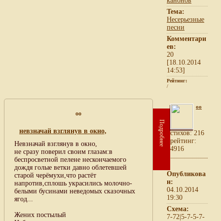
канонов
Тема:
Несерьезные
песни
Комментари
ев:
20
[18.10.2014
14:53]
Рейтинг:
/
oo
oo
Подробнее
невзначай взглянув в окно,
cтихов: 216
рейтинг:
Невзначай взглянув в окно,
4916
не сразу поверил своим глазам:в
беспросветной пелене нескончаемого
дождя голые ветки давно облетевшей
Опубликова
старой черёмухи,что растёт
н:
напротив,сплошь украсились молочно-
04.10.2014
белыми бусинами неведомых сказочных
19:30
ягод...
Схема:
Жених постылый
7-72|5-7-5-7-