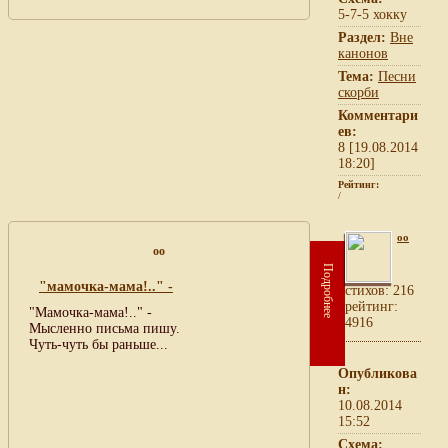
5-7-5 хокку
Раздел:
Вне
канонов
Тема:
Песни
скорби
Комментари
ев:
8 [19.08.2014
18:20]
Рейтинг:
/
oo
oo
Подробнее
"мамочка-мама!.." -
cтихов: 216
рейтинг:
"Мамочка-мама!.." -
4916
Мысленно письма пишу.
Чуть-чуть бы раньше...
Опубликова
н:
10.08.2014
15:52
Схема: