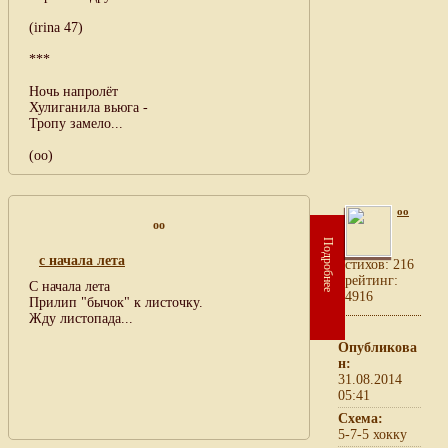
(irina 47)
***
Ночь напролёт
Хулиганила вьюга -
Тропу замело...
(оо)
oo
oo
Подробнее
с начала лета
cтихов: 216
рейтинг:
С начала лета
4916
Прилип "бычок" к листочку.
Жду листопада...
Опубликова
н:
31.08.2014
05:41
Схема:
5-7-5 хокку