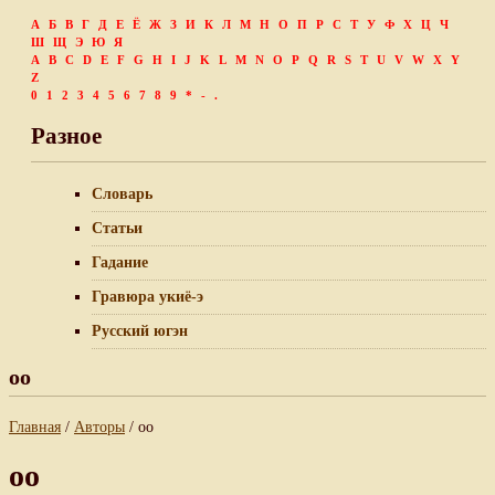
А
Б
В
Г
Д
Е
Ё
Ж
З
И
К
Л
М
Н
О
П
Р
С
Т
У
Ф
Х
Ц
Ч
Ш
Щ
Э
Ю
Я
A
B
C
D
E
F
G
H
I
J
K
L
M
N
O
P
Q
R
S
T
U
V
W
X
Y
Z
0
1
2
3
4
5
6
7
8
9
*
-
.
Разное
Словарь
Статьи
Гадание
Гравюра укиё-э
Русский югэн
oo
Главная
/
Авторы
/ oo
oo