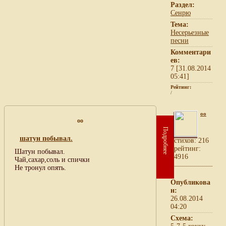
Раздел:
Сенрю
Тема:
Несерьезные
песни
Комментари
ев:
7 [31.08.2014
05:41]
Рейтинг:
/
oo
oo
Подробнее
шатун побывал.
cтихов: 216
рейтинг:
Шатун побывал.
4916
Чай,сахар,соль и спички
Не тронул опять.
Опубликова
н:
26.08.2014
04:20
Схема: