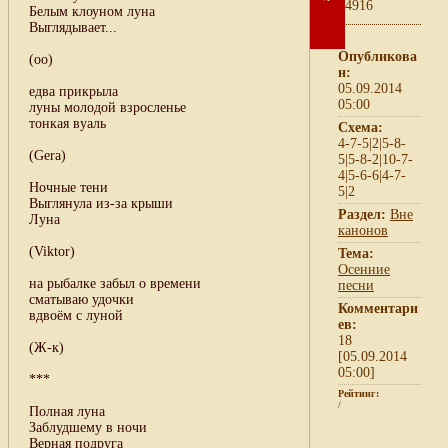
4916
Белым клоуном луна
Выглядывает...
Опубликова
(оо)
н:
05.09.2014
едва прикрыла
05:00
луны молодой взросленье
тонкая вуаль
Схема:
4-7-5|2|5-8-
(Gera)
5|5-8-2|10-7-
4|5-6-6|4-7-
Ночные тени
5|2
Выглянула из-за крыши
Раздел:
Вне
Луна
канонов
(Viktor)
Тема:
Осенние
на рыбалке забыл о времени
песни
сматываю удочки
Комментари
вдвоём с луной
ев:
18
(Ж-к)
[05.09.2014
05:00]
***
Рейтинг:
/
Полная луна
Заблудшему в ночи
Верная подруга