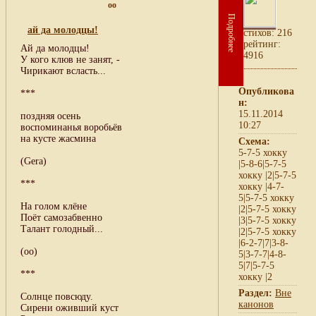
oo
Подробнее
ай да молодцы!
cтихов: 216
рейтинг:
Ай да молодцы!
4916
У кого клюв не занят, -
Чирикают всласть...
Опубликова
***
н:
15.11.2014
поздняя осень
10:27
воспоминанья воробьёв
на кусте жасмина
Схема:
5-7-5 хокку
(Gera)
|5-8-6|5-7-5
хокку |2|5-7-5
***
хокку |4-7-
5|5-7-5 хокку
На голом клёне
|2|5-7-5 хокку
Поёт самозабвенно
|3|5-7-5 хокку
Талант голодный...
|2|5-7-5 хокку
|6-2-7|7|3-8-
(оо)
5|3-7-7|4-8-
5|7|5-7-5
***
хокку |2
Раздел:
Вне
Солнце повсюду.
канонов
Сирени оживший куст