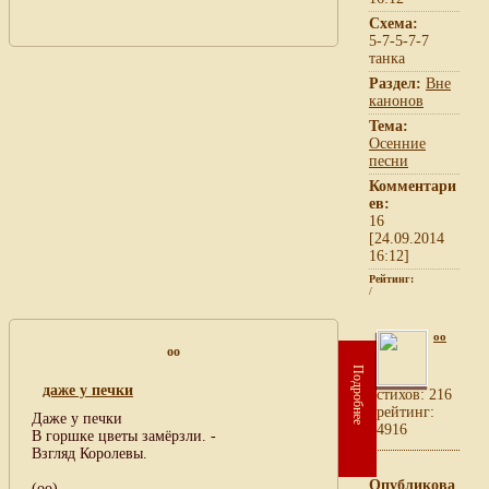
Схема:
5-7-5-7-7
танка
Раздел:
Вне
канонов
Тема:
Осенние
песни
Комментари
ев:
16
[24.09.2014
16:12]
Рейтинг:
/
oo
oo
Подробнее
даже у печки
cтихов: 216
рейтинг:
Даже у печки
4916
В горшке цветы замёрзли. -
Взгляд Королевы.
Опубликова
(оо)