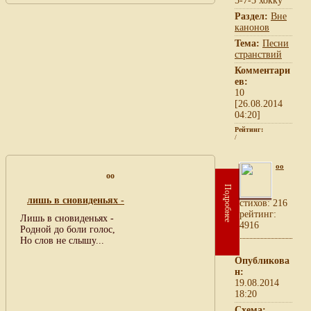
5-7-5 хокку
Раздел:
Вне
канонов
Тема:
Песни
странствий
Комментари
ев:
10
[26.08.2014
04:20]
Рейтинг:
/
oo
oo
Подробнее
лишь в сновиденьях -
cтихов: 216
рейтинг:
Лишь в сновиденьях -
4916
Родной до боли голос,
Но слов не слышу...
Опубликова
н:
19.08.2014
18:20
Схема: