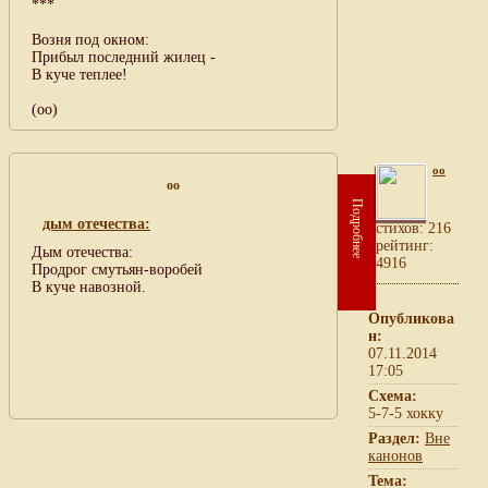
***
Возня под окном:
Прибыл последний жилец -
В куче теплее!
(оо)
oo
oo
Подробнее
дым отечества:
cтихов: 216
рейтинг:
Дым отечества:
4916
Продрог смутьян-воробей
В куче навозной.
Опубликова
н:
07.11.2014
17:05
Схема:
5-7-5 хокку
Раздел:
Вне
канонов
Тема: