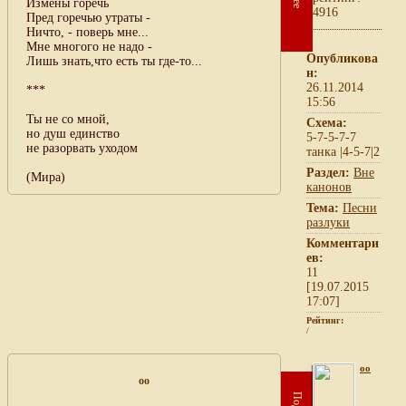
Измены горечь
4916
Пред горечью утраты -
Ничто, - поверь мне...
Мне многого не надо -
Опубликова
Лишь знать,что есть ты где-то...
н:
26.11.2014
***
15:56
Ты не со мной,
Схема:
но душ единство
5-7-5-7-7
не разорвать уходом
танка |4-5-7|2
Раздел:
Вне
(Мира)
канонов
Тема:
Песни
разлуки
Комментари
ев:
11
[19.07.2015
17:07]
Рейтинг:
/
oo
oo