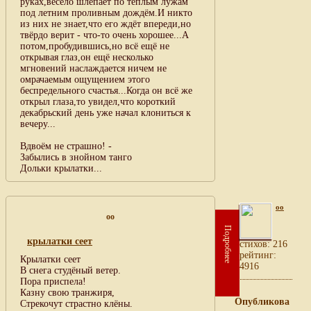
руках,весело шлёпает по тёплым лужам
под летним проливным дождём.И никто
из них не знает,что его ждёт впереди,но
твёрдо верит - что-то очень хорошее...А
потом,пробудившись,но всё ещё не
открывая глаз,он ещё несколько
мгновений наслаждается ничем не
омрачаемым ощущением этого
беспредельного счастья...Когда он всё же
открыл глаза,то увидел,что короткий
декабрьский день уже начал клониться к
вечеру...
Вдвоём не страшно! -
Забылись в знойном танго
Дольки крылатки...
oo
oo
Подробнее
крылатки сеет
cтихов: 216
рейтинг:
Крылатки сеет
4916
В снега студёный ветер.
Пора приспела!
Казну свою транжиря,
Опубликова
Стрекочут страстно клёны.