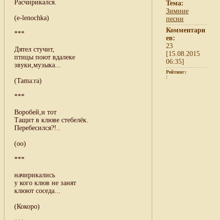
Расчирикался.
Тема:
Зимние
(e-lenochka)
песни
Комментари
***
ев:
23
Дятел стучит,
[15.08.2015
птицы поют вдалеке
06:35]
звуки,музыка...
Рейтинг:
/
(Tama:ra)
***
Воробей,и тот
Тащит в клюве стебелёк.
Перебесился?!..
(оо)
***
начирикались
у кого клюв не занят
клюют соседа...
(Кокоро)