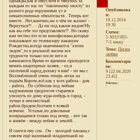
однажды,как в омут,хотя и тянулось за
каждым из нас по "павлиньему хвосту" из
Опубликова
разного рода нерушимых уз и
н:
невыполненных обязательств...Теперь вот
10.12.2014
вместе...Нет,конечно,ни о чём не жалею! -
19:30
Вернуться?!.. - Да ни под каким видом!Ну
как вы себе это представляете?!..Но скажу
Схема:
вам честно,что если кинофильмы,которые
5-303|158|5-
показывают по телевизору накануне
7-5 хокку
Рождества,всегда оканчиваются "хэппи
Тема:
Песни
эндом",то в реальной жизни все
любви
трудности только после него и
начинаются.Время от времени приходится
Комментари
менять квартирных хозяев, - ох,и
ев:
сволочной народ,доложу я вам! - но мы с
9 [22.04.2020
Возлюбленной очень теперь легки на
23:45]
подъём.Короче,всё,как у всех:работа - дом
Рейтинг:
- работа...По субботам под любым
/
надуманным предлогом стараемся
улизнуть из дому куда-нибудь в город, -
лучше в неизвестный
район;бродим;болтаем о всякой
всячине...Усталые,но довольные
возвращаемся только под вечер, - вот так
и живём - между небом и землёй...
И снится ему сон...Он - молодой папаша,с
совсем ещё маленькой младшенькой на