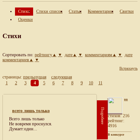
Стихи
Стихи список
Статьи
Комментарии
Свитки
Оценки
Стихи
Сортировать по:
рейтингу▲
▼
дате▲
▼
комментариям▲
▼
дате
комментариев▲
▼
Встряхнуть
страницы:
предыдущая
следующая
1
2
3
4
5
6
7
8
9
10
11
oo
Подробнее
всего лишь только
cтихов: 216
Всего лишь только
рейтинг:
Не вовремя проснулся.
4916
Думает:один...
В конкурсе