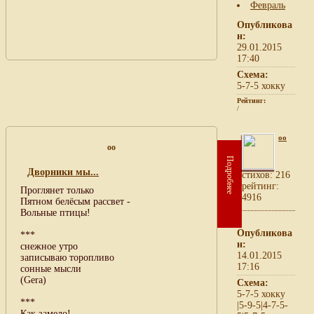
Февраль
Опубликова
н:
29.01.2015
17:40
Схема:
5-7-5 хокку
Рейтинг:
/
oo
oo
Подробнее
Дворники мы...
cтихов: 216
рейтинг:
Проглянет только
4916
Пятном белёсым рассвет -
Вольные птицы!
Опубликова
***
н:
снежное утро
14.01.2015
записываю торопливо
17:16
сонные мысли
(Gera)
Схема:
5-7-5 хокку
***
|5-9-5|4-7-5-
Как замело!