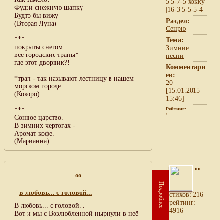
5|5-7-5 хокку
Фудзи снежную шапку
|16-3|5-5-5-4
Будто бы вижу
Раздел:
(Вторая Луна)
Сенрю
***
Тема:
покрыты снегом
Зимние
все городские трапы*
песни
где этот дворник?!
Комментари
ев:
*трап - так называют лестницу в нашем
20
морском городе.
[15.01.2015
(Кокоро)
15:46]
***
Рейтинг:
/
Сонное царство.
В зимних чертогах -
Аромат кофе.
(Марианна)
oo
oo
Подробнее
в любовь... с головой...
cтихов: 216
рейтинг:
В любовь... с головой...
4916
Вот и мы с Возлюбленной нырнули в неё