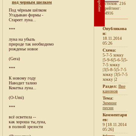
Подробнее
под черным шелком
cтихов: 216
рейтинг:
Под чёрным шёлком
4916
Угадываю формы -
Стареет луна...
Опубликова
***
н:
18.11.2014
луна на убыль
05:26
природе так необходимо
рожденье новое
Схема:
5-7-5 хокку
(Gera)
|5-9-6|5-6-5|5-
7-5 хокку
***
|3|5-8-5|5-7-5
хокку |3|5-7-5
К новому году
хокку |2
Наводит талию
Раздел:
Вне
Кокетка луна...
канонов
(O-Umi)
Тема:
Зимние
***
песни
Комментари
всё осветила --
ев:
как хороша ты,луна,
9 [18.11.2014
в полной зрелости
05:26]
Рейтинг: