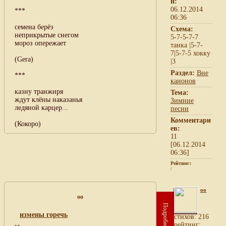
н:
06.12.2014
***
06:36
семена берёз
Схема:
неприкрытые снегом
5-7-5-7-7
мороз опережает
танка |5-7-
7|5-7-5 хокку
(Gera)
|3
Раздел:
Вне
***
канонов
казну транжиря
Тема:
ждут клёны наказанья
Зимние
ледяной карцер...
песни
Комментари
(Кокоро)
ев:
11
[06.12.2014
06:36]
Рейтинг:
/
oo
oo
Подробнее
измены горечь
cтихов: 216
рейтинг: