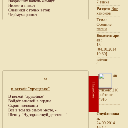
Набрякших капель жемчуг
7 танка
Нижет и нижет -
Раздел:
Вне
Слезинки с голых веток
канонов
Черёмуха роняет.
Тема:
Осенние
песни
Комментари
ев:
13
[04.10.2014
19:30]
Рейтинг:
/
oo
oo
Подробнее
в ветхой "хрущевке"
cтихов: 216
рейтинг:
В ветхой "хрущёвке"
4916
Войдёт занозой в сердце
Скрип половицы
Всё в том же самом месте, -
Опубликова
Шепну:"Ну,здравствуй,детство..."
н:
24.09.2014
16:12