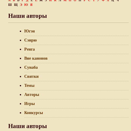
А
Б
В
Г
Д
Е
Ё
Ж
З
И
К
Л
М
Н
О
П
Р
С
Т
У
Ф
Х
Ц
Ч
Ш
Щ
Э
Ю
Я
Наши авторы
Югэн
Сэнрю
Ренга
Вне канонов
Сунаба
Свитки
Темы
Авторы
Игры
Конкурсы
Наши авторы