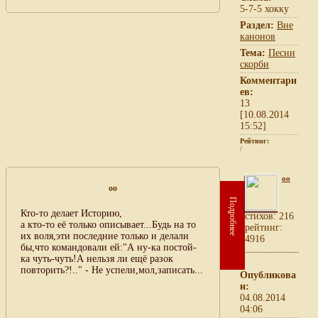
5-7-5 хокку
Раздел:
Вне
канонов
Тема:
Песни
скорби
Комментари
ев:
13
[10.08.2014
15:52]
Рейтинг:
/
oo
oo
Подробнее
Кто-то делает Историю,
cтихов: 216
а кто-то её только описывает...Будь на то
рейтинг:
их воля,эти последние только и делали
4916
бы,что командовали ей:"А ну-ка постой-
ка чуть-чуть!А нельзя ли ещё разок
повторить?!.." - Не успели,мол,записать...
Опубликова
н:
04.08.2014
04:06