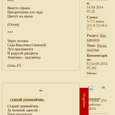
н:
14.09.2014
Вместо герани
05:26
Папоротники изо льда
Цветут на окнах...
Схема:
5-7-5 хокку
(Ocean)
|2|5-8-5|5-8-5-
7-7
***
Раздел:
Вне
канонов
Через иголки
Сада Королевы Снежной
Тема:
Песни
Луч преломился
разлуки
И радугой расцвела
Комментари
Зимушка - красавица
ев:
8 [14.09.2014
(irina 47)
05:26]
Рейтинг:
/
oo
oo
Подробнее
старый трамвайчик:
cтихов: 216
рейтинг:
Старый трамвайчик:
4916
За тюлевой завесой -
Паук-кондуктор...