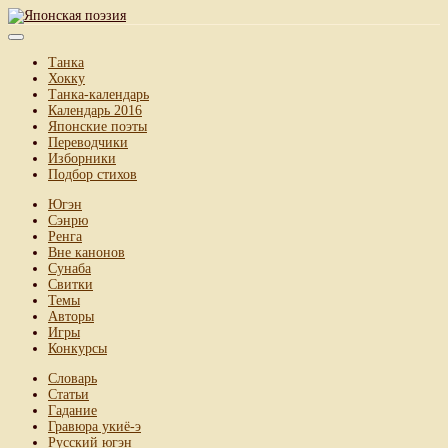
Танка
Хокку
Танка-календарь
Календарь 2016
Японские поэты
Переводчики
Изборники
Подбор стихов
Югэн
Сэнрю
Ренга
Вне канонов
Сунаба
Свитки
Темы
Авторы
Игры
Конкурсы
Словарь
Статьи
Гадание
Гравюра укиё-э
Русский югэн