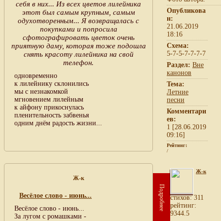
себя в них... Из всех цветов лилейника
Опубликова
этот был самым крупным, самым
н:
одухотворенным... Я возвращалась с
21.06.2019
покупками и попросила
18:16
сфотографировать цветок очень
приятную даму, которая тоже подошла
Схема:
5-7-5-7-7-7-7
снять красоту лилейника на свой
телефон.
Раздел:
Вне
канонов
одновременно
к лилейнику склонились
Тема:
мы с незнакомкой
Летние
мгновением лилейным
песни
к айфону прикоснулась
Комментари
пленительность забвенья
ев:
одним днём радость жизни...
1 [28.06.2019
09:16]
Рейтинг:
/
Ж-к
Ж-к
Подробнее
Весёлое слово - июнь...
cтихов: 311
рейтинг:
Весёлое слово - июнь...
9344.5
За лугом с ромашками -