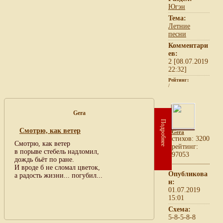
Югэн
Тема:
Летние
песни
Комментари
ев:
2 [08.07.2019
22:32]
Рейтинг:
/
Gera
Подробнее
Смотрю, как ветер
Gera
cтихов: 3200
Смотрю, как ветер
рейтинг:
в порыве стебель надломил,
97053
дождь бьёт по ране.
И вроде б не сломал цветок,
Опубликова
а радость жизни... погубил...
н:
01.07.2019
15:01
Схема:
5-8-5-8-8