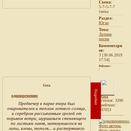
Схема:
5-7-5-7-7
танка
Раздел:
Югэн
Тема:
Летние
песни
Комментари
ев:
3 [30.06.2019
17:54]
Рейтинг:
/
Gera
Подробнее
одновременно
Gera
cтихов: 3200
Предвечер в парке вчера был
рейтинг:
очарователен и теплом летнего солнца,
97053
и серебром рассыпанным грозой от
порывов ветра, шуршаньем стекающего
по листьям ливня, наткнувшегося на
липы, клены, тополя... и растерявшего
Фото автора.