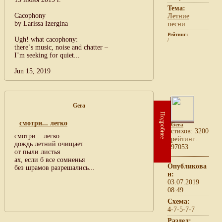
Тема:
Cacophony
Летние
by Larissa Izergina
песни
Рейтинг:
Ugh! what cacophony:
/
there`s music, noise and chatter –
I’m seeking for quiet...
Jun 15, 2019
Gera
Подробнее
смотри... легко
Gera
cтихов: 3200
смотри... легко
рейтинг:
дождь летний очищает
97053
от пыли листья
ах, если б все сомненья
Опубликова
без шрамов разрешались...
н:
03.07.2019
08:49
Схема:
4-7-5-7-7
Раздел: