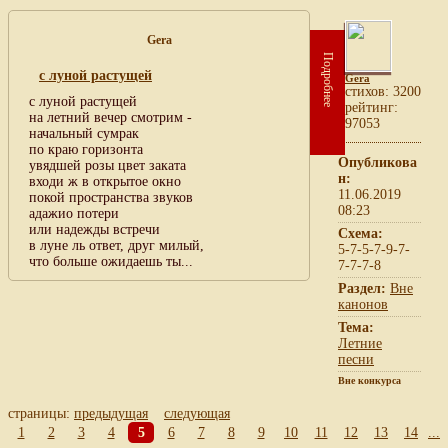
Gera
Подробнее
с луной растущей
Gera
cтихов: 3200
с луной растущей
рейтинг:
на летний вечер смотрим -
97053
начальный сумрак
по краю горизонта
Опубликова
увядшей розы цвет заката
н:
входи ж в открытое окно
11.06.2019
покой пространства звуков
08:23
адажио потери
или надежды встречи
Схема:
в луне ль ответ, друг милый,
5-7-5-7-9-7-
что больше ожидаешь ты...
7-7-7-8
Раздел:
Вне
канонов
Тема:
Летние
песни
Вне конкурса
страницы:
предыдущая
следующая
1
2
3
4
5
6
7
8
9
10
11
12
13
14
...