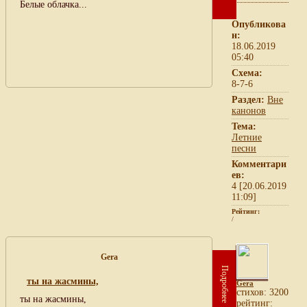
Белые облачка...
Опубликова
н:
18.06.2019
05:40
Схема:
8-7-6
Раздел:
Вне
канонов
Тема:
Летние
песни
Комментари
ев:
4 [20.06.2019
11:09]
Рейтинг:
/
Gera
Подробнее
ты на жасмины,
Gera
cтихов: 3200
ты на жасмины,
рейтинг: