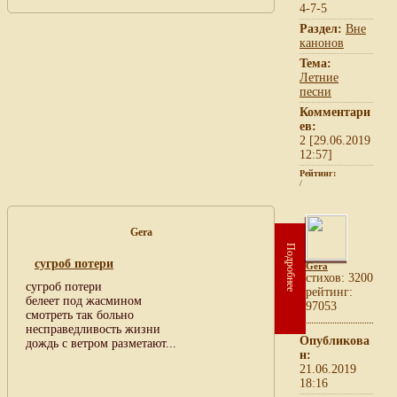
4-7-5
Раздел:
Вне
канонов
Тема:
Летние
песни
Комментари
ев:
2 [29.06.2019
12:57]
Рейтинг:
/
Gera
Подробнее
сугроб потери
Gera
cтихов: 3200
сугроб потери
рейтинг:
белеет под жасмином
97053
смотреть так больно
несправедливость жизни
Опубликова
дождь с ветром разметают...
н:
21.06.2019
18:16