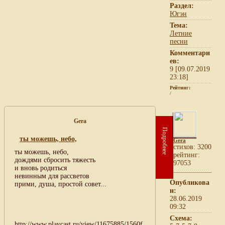
Раздел:
Югэн
Тема:
Летние
песни
Комментари
ев:
9 [09.07.2019
23:18]
Рейтинг:
/
Gera
Подробнее
ты можешь, небо,
Gera
cтихов: 3200
ты можешь, небо,
рейтинг:
дождями сбросить тяжесть
97053
и вновь родиться
невинным для рассветов
Опубликова
прими, душа, простой совет...
н:
28.06.2019
09:32
Схема:
http://www.playcast.ru/view/11675885/1560f