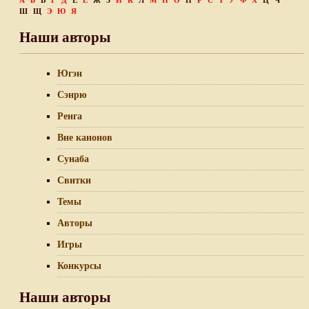
А
Б
В
Г
Д
Е
Ё
Ж
З
И
К
Л
М
Н
О
П
Р
С
Т
У
Ф
Х
Ц
Ч
Ш
Щ
Э
Ю
Я
Наши авторы
Югэн
Сэнрю
Ренга
Вне канонов
Сунаба
Свитки
Темы
Авторы
Игры
Конкурсы
Наши авторы