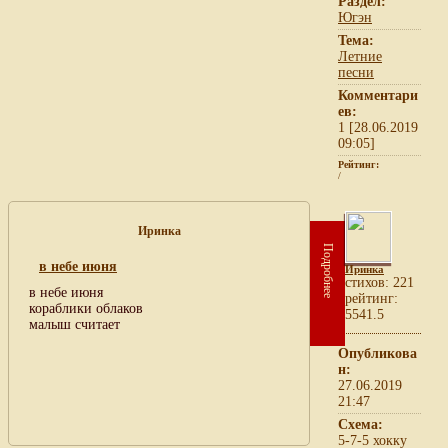
Раздел:
Югэн
Тема:
Летние
песни
Комментари
ев:
1 [28.06.2019
09:05]
Рейтинг:
/
Иринка
Подробнее
в небе июня
Иринка
cтихов: 221
в небе июня
рейтинг:
кораблики облаков
5541.5
малыш считает
Опубликова
н:
27.06.2019
21:47
Схема:
5-7-5 хокку