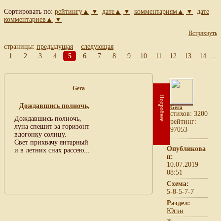
Сортировать по:
рейтингу▲
▼
дате▲
▼
комментариям▲
▼
дате
комментариев▲
▼
Встряхнуть
страницы:
предыдущая
следующая
1
2
3
4
5
6
7
8
9
10
11
12
13
14
...
Gera
Подробнее
Дождавшись полночь,
Gera
cтихов: 3200
Дождавшись полночь,
рейтинг:
луна спешит за горизонт
97053
вдогонку солнцу.
Свет прихвачу янтарный
Опубликова
и в летних снах рассею...
н:
10.07.2019
08:51
Схема:
5-8-5-7-7
Раздел:
Югэн