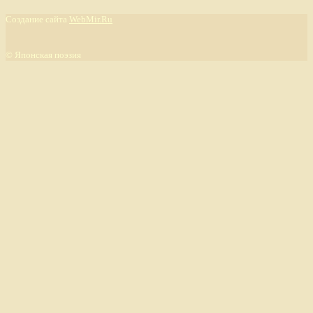
Создание сайта
WebMir.Ru
©
Японская поэзия