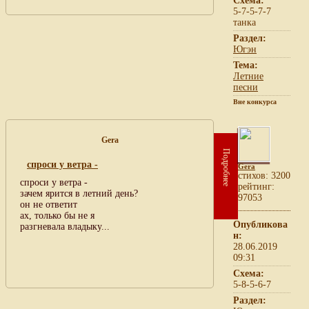
Схема:
5-7-5-7-7
танка
Раздел:
Югэн
Тема:
Летние
песни
Вне конкурса
Gera
Подробнее
спроси у ветра -
Gera
cтихов: 3200
спроси у ветра -
рейтинг:
зачем ярится в летний день?
97053
он не ответит
ах, только бы не я
Опубликова
разгневала владыку...
н:
28.06.2019
09:31
Схема:
5-8-5-6-7
Раздел: