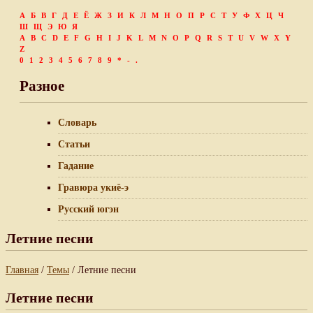
А
Б
В
Г
Д
Е
Ё
Ж
З
И
К
Л
М
Н
О
П
Р
С
Т
У
Ф
Х
Ц
Ч
Ш
Щ
Э
Ю
Я
A
B
C
D
E
F
G
H
I
J
K
L
M
N
O
P
Q
R
S
T
U
V
W
X
Y
Z
0
1
2
3
4
5
6
7
8
9
*
-
.
Разное
Словарь
Статьи
Гадание
Гравюра укиё-э
Русский югэн
Летние песни
Главная
/
Темы
/ Летние песни
Летние песни