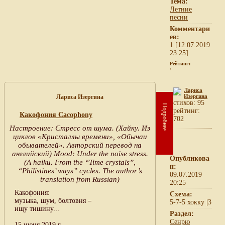
Тема:
Летние
песни
Комментари
ев:
1 [12.07.2019
23:25]
Рейтинг:
/
Лариса
Изергина
Лариса Изергина
cтихов: 95
Подробнее
рейтинг:
Какофония Cacophony
702
Настроение: Стресс от шума. (Хайку. Из
циклов «Кристаллы времени», «Обычаи
обывателей». Авторский перевод на
английский) Mood: Under the noise stress.
Опубликова
(A haiku. From the “Time crystals”,
н:
“Philistines’ ways” cycles. The author’s
09.07.2019
translation from Russian)
20:25
Какофония:
Схема:
музыка, шум, болтовня –
5-7-5 хокку |3
ищу тишину...
Раздел:
Сенрю
15 июня 2019 г.