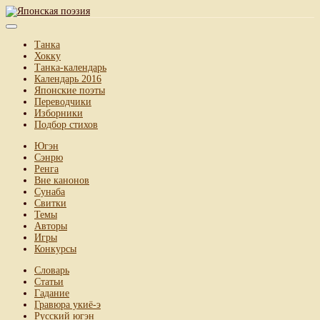
Танка
Хокку
Танка-календарь
Календарь 2016
Японские поэты
Переводчики
Изборники
Подбор стихов
Югэн
Сэнрю
Ренга
Вне канонов
Сунаба
Свитки
Темы
Авторы
Игры
Конкурсы
Словарь
Статьи
Гадание
Гравюра укиё-э
Русский югэн