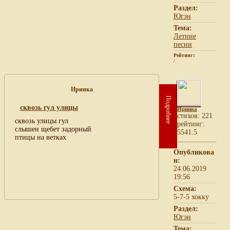
Раздел:
Югэн
Тема:
Летние
песни
Рейтинг:
/
Иринка
Подробнее
сквозь гул улицы
Иринка
cтихов: 221
сквозь улицы гул
рейтинг:
слышен щебет задорный
5541.5
птицы на ветках
Опубликова
н:
24.06.2019
19:56
Схема:
5-7-5 хокку
Раздел:
Югэн
Тема: