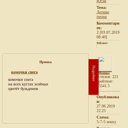
Югэн
Тема:
Летние
песни
Комментари
ев:
2 [03.07.2019
08:40]
Рейтинг:
/
Иринка
Подробнее
комочки снега
Иринка
cтихов: 221
комочки снега
рейтинг:
на всех кустах зелёных
5541.5
цветёт бульденеж
Опубликова
н:
27.06.2019
22:25
Схема:
5-7-5 хокку