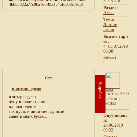
5-7-5-7-8
4bbb3822a77c90a7d6f05cfc46fda6e939cpl
Раздел:
Югэн
Тема:
Летние
песни
Комментари
ев:
4 [03.07.2019
08:38]
Рейтинг:
/
Gera
Подробнее
в янтарь одело
Gera
cтихов: 3200
в янтарь одело
рейтинг:
луну в июне солнце
97053
на полнолунье
так пусть и днём свет лунный
Опубликова
сияет в моих бусах...
н:
28.06.2019
09:32