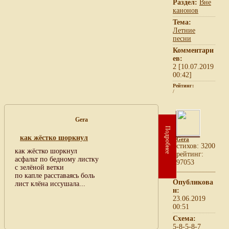
Раздел:
Вне
канонов
Тема:
Летние
песни
Комментари
ев:
2 [10.07.2019
00:42]
Рейтинг:
/
Gera
Подробнее
как жёстко шоркнул
Gera
cтихов: 3200
как жёстко шоркнул
рейтинг:
асфальт по бедному листку
97053
с зелёной ветки
по капле расставаясь боль
Опубликова
лист клёна иссушала...
н:
23.06.2019
00:51
Схема:
5-8-5-8-7