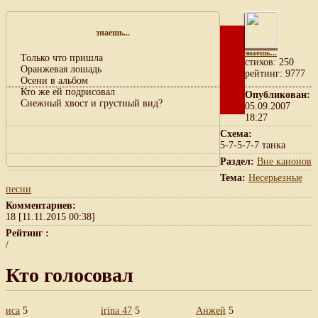
знаешь...
знаешь...
Только что пришла
cтихов: 250
Оранжевая лошадь
рейтинг: 9777
Осени в альбом
Кто же ей подрисовал
Опубликован:
Снежный хвост и грустный вид?
05.09.2007
18:27
Схема:
5-7-5-7-7 танка
Раздел:
Вне канонов
Тема:
Несерьезные
песни
Комментариев:
18 [11.11.2015 00:38]
Рейтинг :
/
Кто голосовал
иса
5
irina 47
5
Анжей
5