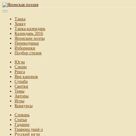
Танка
Хокку
Танка-календарь
Календарь 2016
Японские поэты
Переводчики
Изборники
Подбор стихов
Югэн
Сэнрю
Ренга
Вне канонов
Сунаба
Свитки
Темы
Авторы
Игры
Конкурсы
Словарь
Статьи
Гадание
Гравюра укиё-э
Русский югэн