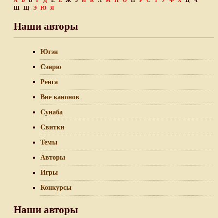
А
Б
В
Г
Д
Е
Ё
Ж
З
И
К
Л
М
Н
О
П
Р
С
Т
У
Ф
Х
Ц
Ч
Ш
Щ
Э
Ю
Я
Наши авторы
Югэн
Сэнрю
Ренга
Вне канонов
Сунаба
Свитки
Темы
Авторы
Игры
Конкурсы
Наши авторы