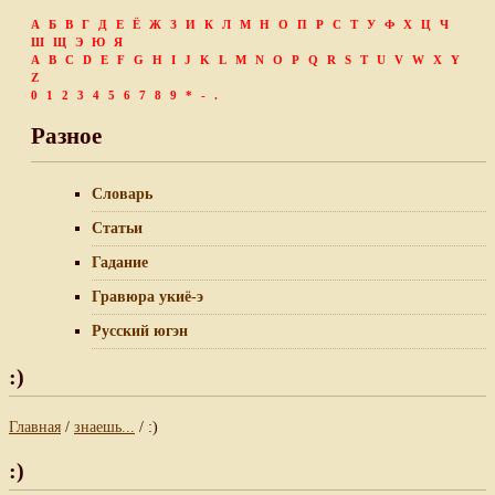
А
Б
В
Г
Д
Е
Ё
Ж
З
И
К
Л
М
Н
О
П
Р
С
Т
У
Ф
Х
Ц
Ч
Ш
Щ
Э
Ю
Я
A
B
C
D
E
F
G
H
I
J
K
L
M
N
O
P
Q
R
S
T
U
V
W
X
Y
Z
0
1
2
3
4
5
6
7
8
9
*
-
.
Разное
Словарь
Статьи
Гадание
Гравюра укиё-э
Русский югэн
:)
Главная
/
знаешь...
/ :)
:)