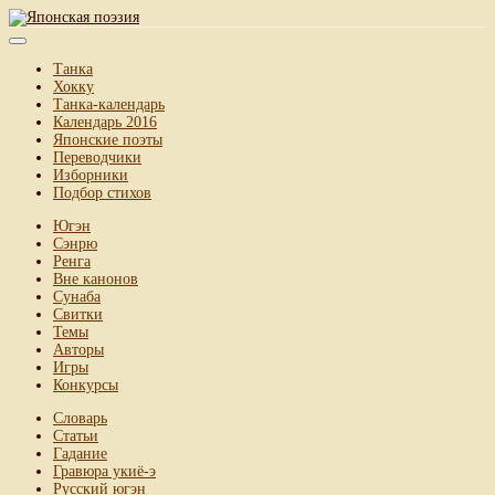
Танка
Хокку
Танка-календарь
Календарь 2016
Японские поэты
Переводчики
Изборники
Подбор стихов
Югэн
Сэнрю
Ренга
Вне канонов
Сунаба
Свитки
Темы
Авторы
Игры
Конкурсы
Словарь
Статьи
Гадание
Гравюра укиё-э
Русский югэн