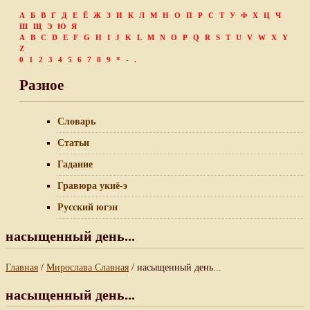
А
Б
В
Г
Д
Е
Ё
Ж
З
И
К
Л
М
Н
О
П
Р
С
Т
У
Ф
Х
Ц
Ч
Ш
Щ
Э
Ю
Я
A
B
C
D
E
F
G
H
I
J
K
L
M
N
O
P
Q
R
S
T
U
V
W
X
Y
Z
0
1
2
3
4
5
6
7
8
9
*
-
.
Разное
Словарь
Статьи
Гадание
Гравюра укиё-э
Русский югэн
насыщенный день...
Главная
/
Мирослава Славная
/ насыщенный день...
насыщенный день...