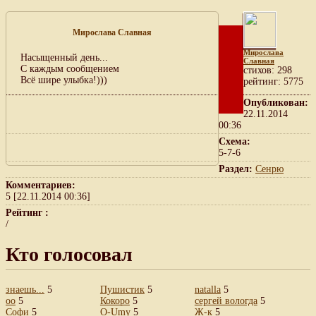
Мирослава Славная
Мирослава
Насыщенный день...
Славная
С каждым сообщением
cтихов: 298
Всё шире улыбка!)))
рейтинг: 5775
Опубликован:
22.11.2014
00:36
Схема:
5-7-6
Раздел:
Сенрю
Комментариев:
5 [22.11.2014 00:36]
Рейтинг :
/
Кто голосовал
знаешь...
5
Пушистик
5
natalla
5
oo
5
Кокоро
5
сергей вологда
5
Софи
5
O-Umy
5
Ж-к
5