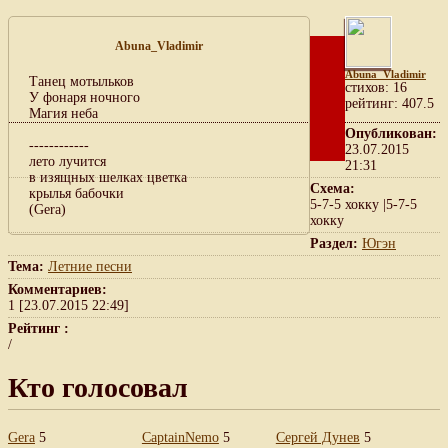
Abuna_Vladimir
Abuna_Vladimir
Танец мотыльков
cтихов: 16
У фонаря ночного
рейтинг: 407.5
Магия неба
Опубликован:
------------
23.07.2015
лето лучится
21:31
в изящных шелках цветка
Схема:
крылья бабочки
5-7-5 хокку |5-7-5
(Gera)
хокку
Раздел:
Югэн
Тема:
Летние песни
Комментариев:
1 [23.07.2015 22:49]
Рейтинг :
/
Кто голосовал
Gera
5
CaptainNemo
5
Сергей Дунев
5