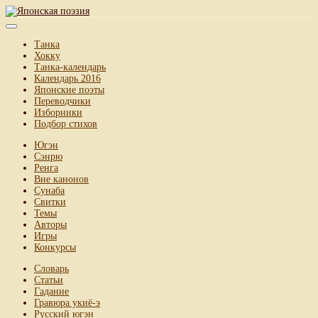
Танка
Хокку
Танка-календарь
Календарь 2016
Японские поэты
Переводчики
Изборники
Подбор стихов
Югэн
Сэнрю
Ренга
Вне канонов
Сунаба
Свитки
Темы
Авторы
Игры
Конкурсы
Словарь
Статьи
Гадание
Гравюра укиё-э
Русский югэн