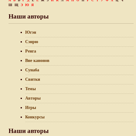
А
Б
В
Г
Д
Е
Ё
Ж
З
И
К
Л
М
Н
О
П
Р
С
Т
У
Ф
Х
Ц
Ч
Ш
Щ
Э
Ю
Я
Наши авторы
Югэн
Сэнрю
Ренга
Вне канонов
Сунаба
Свитки
Темы
Авторы
Игры
Конкурсы
Наши авторы