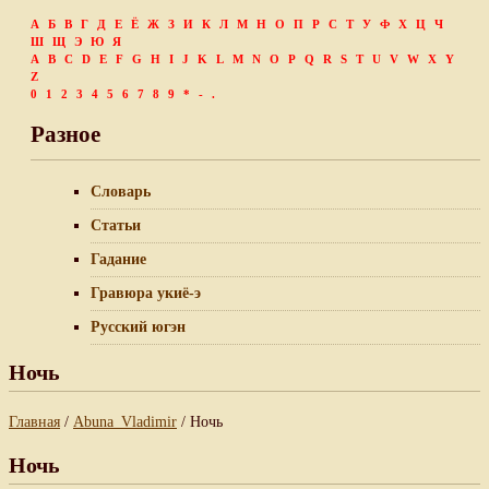
А
Б
В
Г
Д
Е
Ё
Ж
З
И
К
Л
М
Н
О
П
Р
С
Т
У
Ф
Х
Ц
Ч
Ш
Щ
Э
Ю
Я
A
B
C
D
E
F
G
H
I
J
K
L
M
N
O
P
Q
R
S
T
U
V
W
X
Y
Z
0
1
2
3
4
5
6
7
8
9
*
-
.
Разное
Словарь
Статьи
Гадание
Гравюра укиё-э
Русский югэн
Ночь
Главная
/
Abuna_Vladimir
/ Ночь
Ночь