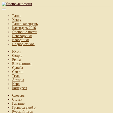
Танка
Хокку
Танка-календарь
Календарь 2016
Японские поэты
Переводчики
Изборники
Подбор стихов
Югэн
Сэнрю
Ренга
Вне канонов
Сунаба
Свитки
Темы
Авторы
Игры
Конкурсы
Словарь
Статьи
Гадание
Гравюра укиё-э
Русский югэн