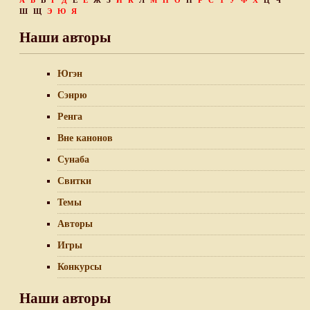
А
Б
В
Г
Д
Е
Ё
Ж
З
И
К
Л
М
Н
О
П
Р
С
Т
У
Ф
Х
Ц
Ч
Ш
Щ
Э
Ю
Я
Наши авторы
Югэн
Сэнрю
Ренга
Вне канонов
Сунаба
Свитки
Темы
Авторы
Игры
Конкурсы
Наши авторы