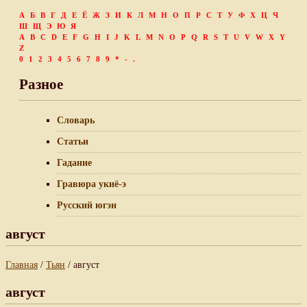
А
Б
В
Г
Д
Е
Ё
Ж
З
И
К
Л
М
Н
О
П
Р
С
Т
У
Ф
Х
Ц
Ч
Ш
Щ
Э
Ю
Я
A
B
C
D
E
F
G
H
I
J
K
L
M
N
O
P
Q
R
S
T
U
V
W
X
Y
Z
0
1
2
3
4
5
6
7
8
9
*
-
.
Разное
Словарь
Статьи
Гадание
Гравюра укиё-э
Русский югэн
август
Главная
/
Тьян
/ август
август