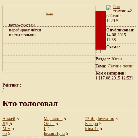
Тьян
cтихов: 42
Тьян
рейтинг:
1229.5
ветер-суховей
перебирает чётки
Опубликован:
цветы полыни
14.08.2015
11:38
Схема:
2-1
Раздел:
Югэн
Тема:
Летние песни
Комментариев:
1 [17.08.2015 12:53]
Рейтинг :
/
Кто голосовал
Анжей
5
Марианна
5
13-th glowworm
5
ЛД
5
Ocean
5
Кокоро
5
М-м
5
L
4
irina 47
5
oo
5
Белая Луна
5