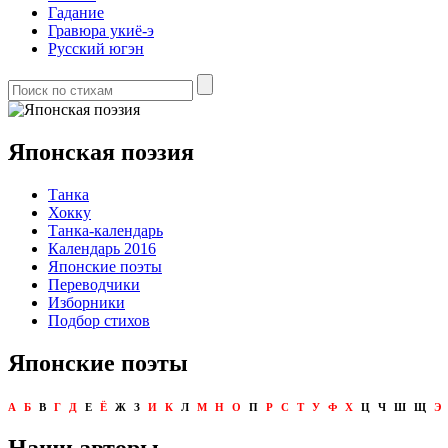
Гадание
Гравюра укиё-э
Русский югэн
Японская поэзия
Танка
Хокку
Танка-календарь
Календарь 2016
Японские поэты
Переводчики
Изборники
Подбор стихов
Японские поэты
А
Б
В
Г
Д
Е
Ё
Ж
З
И
К
Л
М
Н
О
П
Р
С
Т
У
Ф
Х
Ц
Ч
Ш
Щ
Э
Наши авторы