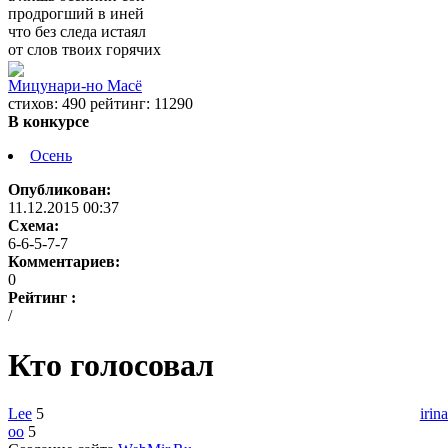
продрогший в иней
что без следа истаял
от слов твоих горячих
Мицунари-но Масё
cтихов: 490 рейтинг: 11290
В конкурсе
Осень
Опубликован:
11.12.2015 00:37
Схема:
6-6-5-7-7
Комментариев:
0
Рейтинг :
/
Кто голосовал
Lee
5
irin
oo
5