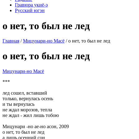
Гравюра укиё-э
Русский югэн
о нет, то был не лед
Главная
/
Мицунари-но Масё
/ о нет, то был не лед
о нет, то был не лед
Мицунари-но Масё
***
лед сошел, вставший
только, вернулась осень
и ты вернулась
не ждал морозов, тепла
не ждал - жил лишь тобою
Мицунари -но ае-но асон, 2009
о нет, то был не лед
а лишь осенний сон