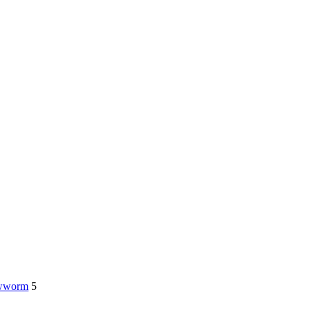
owworm
5