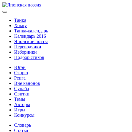
Танка
Хокку
Танка-календарь
Календарь 2016
Японские поэты
Переводчики
Изборники
Подбор стихов
Югэн
Сэнрю
Ренга
Вне канонов
Сунаба
Свитки
Темы
Авторы
Игры
Конкурсы
Словарь
Статьи