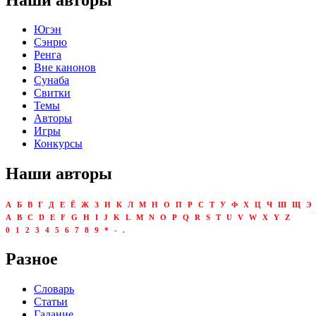
Югэн
Сэнрю
Ренга
Вне канонов
Сунаба
Свитки
Темы
Авторы
Игры
Конкурсы
Наши авторы
А
Б
В
Г
Д
Е
Ё
Ж
З
И
К
Л
М
Н
О
П
Р
С
Т
У
Ф
Х
Ц
Ч
Ш
Щ
Э
A
B
C
D
E
F
G
H
I
J
K
L
M
N
O
P
Q
R
S
T
U
V
W
X
Y
Z
0
1
2
3
4
5
6
7
8
9
*
-
.
Разное
Словарь
Статьи
Гадание