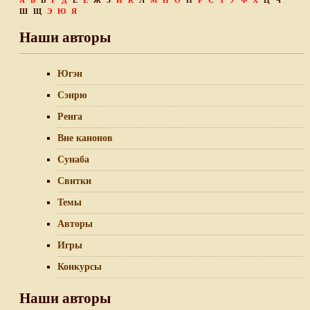
А
Б
В
Г
Д
Е
Ё
Ж
З
И
К
Л
М
Н
О
П
Р
С
Т
У
Ф
Х
Ц
Ч
Ш
Щ
Э
Ю
Я
Наши авторы
Югэн
Сэнрю
Ренга
Вне канонов
Сунаба
Свитки
Темы
Авторы
Игры
Конкурсы
Наши авторы