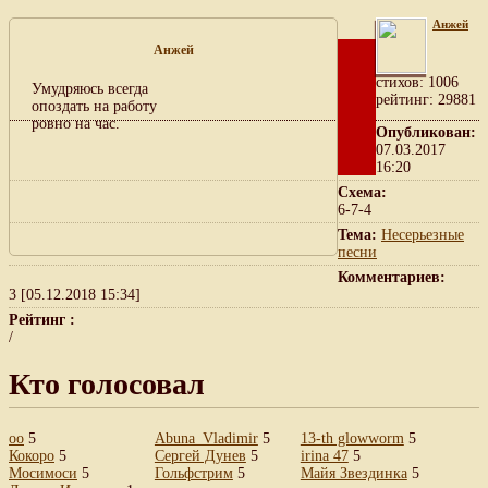
Анжей
Анжей
cтихов: 1006
Умудряюсь всегда
рейтинг: 29881
опоздать на работу
ровно на час.
Опубликован:
07.03.2017
16:20
Схема:
6-7-4
Тема:
Несерьезные
песни
Комментариев:
3 [05.12.2018 15:34]
Рейтинг :
/
Кто голосовал
oo
5
Abuna_Vladimir
5
13-th glowworm
5
Кокоро
5
Сергей Дунев
5
irina 47
5
Мосимоси
5
Гольфстрим
5
Майя Звездинка
5