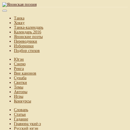
Танка
Хокку
Танка-календарь
Календарь 2016
Японские поэты
Переводчики
Изборники
Подбор стихов
Югэн
Сэнрю
Ренга
Вне канонов
Сунаба
Свитки
Темы
Авторы
Игры
Конкурсы
Словарь
Статьи
Гадание
Гравюра укиё-э
Русский югэн