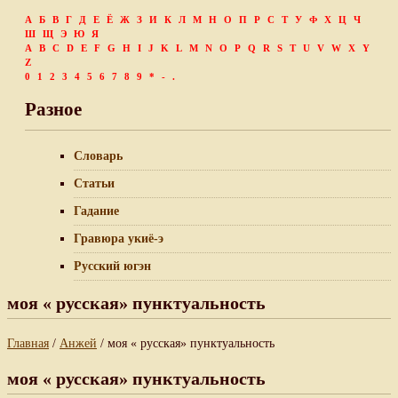
А
Б
В
Г
Д
Е
Ё
Ж
З
И
К
Л
М
Н
О
П
Р
С
Т
У
Ф
Х
Ц
Ч
Ш
Щ
Э
Ю
Я
A
B
C
D
E
F
G
H
I
J
K
L
M
N
O
P
Q
R
S
T
U
V
W
X
Y
Z
0
1
2
3
4
5
6
7
8
9
*
-
.
Разное
Словарь
Статьи
Гадание
Гравюра укиё-э
Русский югэн
моя « русская» пунктуальность
Главная
/
Анжей
/ моя « русская» пунктуальность
моя « русская» пунктуальность