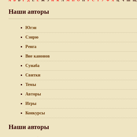
А
Б
В
Г
Д
Е
Ё
Ж
З
И
К
Л
М
Н
О
П
Р
С
Т
У
Ф
Х
Ц
Ч
Ш
Щ
Наши авторы
Югэн
Сэнрю
Ренга
Вне канонов
Сунаба
Свитки
Темы
Авторы
Игры
Конкурсы
Наши авторы