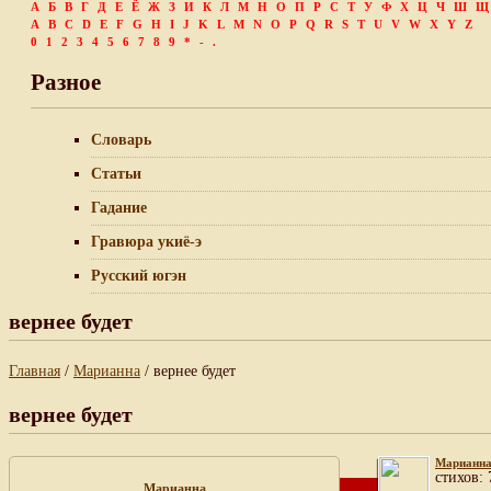
А
Б
В
Г
Д
Е
Ё
Ж
З
И
К
Л
М
Н
О
П
Р
С
Т
У
Ф
Х
Ц
Ч
Ш
Щ
A
B
C
D
E
F
G
H
I
J
K
L
M
N
O
P
Q
R
S
T
U
V
W
X
Y
Z
0
1
2
3
4
5
6
7
8
9
*
-
.
Разное
Словарь
Статьи
Гадание
Гравюра укиё-э
Русский югэн
вернее будет
Главная
/
Марианна
/ вернее будет
вернее будет
Марианн
cтихов: 
Марианна