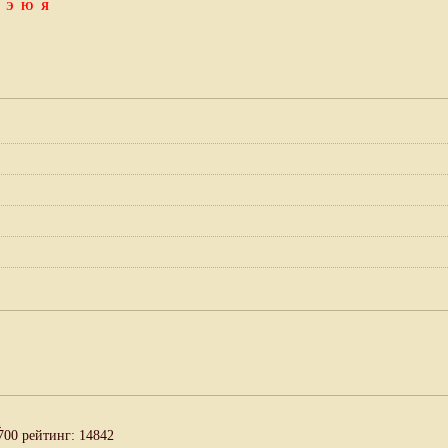
Э
Ю
Я
а
700 рейтинг: 14842