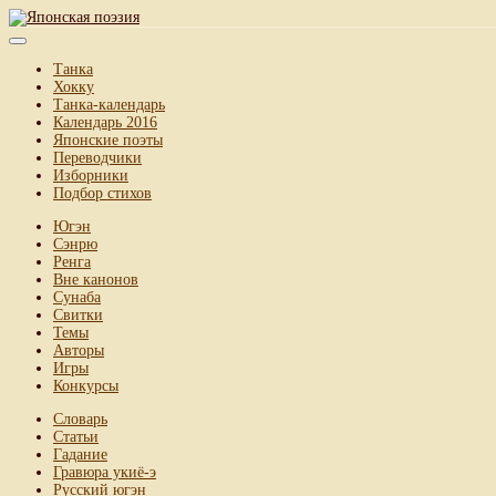
Танка
Хокку
Танка-календарь
Календарь 2016
Японские поэты
Переводчики
Изборники
Подбор стихов
Югэн
Сэнрю
Ренга
Вне канонов
Сунаба
Свитки
Темы
Авторы
Игры
Конкурсы
Словарь
Статьи
Гадание
Гравюра укиё-э
Русский югэн