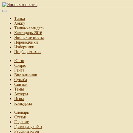
Танка
Хокку
Танка-календарь
Календарь 2016
Японские поэты
Переводчики
Изборники
Подбор стихов
Югэн
Сэнрю
Ренга
Вне канонов
Сунаба
Свитки
Темы
Авторы
Игры
Конкурсы
Словарь
Статьи
Гадание
Гравюра укиё-э
Русский югэн