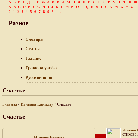
А
Б
В
Г
Д
Е
Ё
Ж
З
И
К
Л
М
Н
О
П
Р
С
Т
У
Ф
Х
Ц
Ч
Ш
Щ
A
B
C
D
E
F
G
H
I
J
K
L
M
N
O
P
Q
R
S
T
U
V
W
X
Y
Z
0
1
2
3
4
5
6
7
8
9
*
-
.
Разное
Словарь
Статьи
Гадание
Гравюра укиё-э
Русский югэн
Счастье
Главная
/
Итикава Камидзу
/ Счастье
Счастье
Итикава 
cтихов: 
Итикава Камидзу