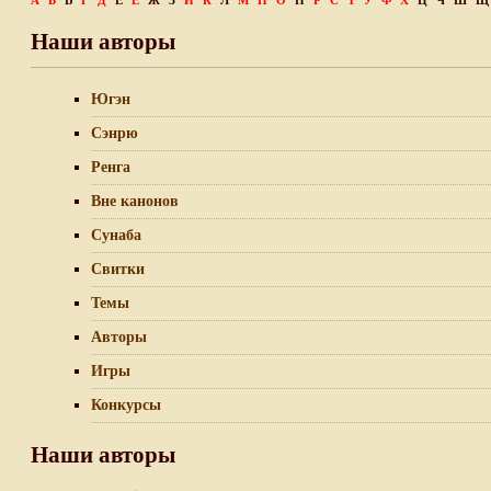
А
Б
В
Г
Д
Е
Ё
Ж
З
И
К
Л
М
Н
О
П
Р
С
Т
У
Ф
Х
Ц
Ч
Ш
Щ
Наши авторы
Югэн
Сэнрю
Ренга
Вне канонов
Сунаба
Свитки
Темы
Авторы
Игры
Конкурсы
Наши авторы