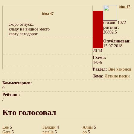
irina 47
irina 47
cтихов: 1072
скоро отпуск...
рейтинг:
кладу на видное место
20892.5
карту автодорог
Опубликован:
15.07.2018
20:14
Схема:
4-8-6
Раздел:
Вне канонов
Тема:
Летние песни
Комментариев:
0
Рейтинг :
/
Кто голосовал
Lee
5
Галкин
4
Алим
5
Gera
5
natalla
5
оо
5