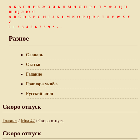
А
Б
В
Г
Д
Е
Ё
Ж
З
И
К
Л
М
Н
О
П
Р
С
Т
У
Ф
Х
Ц
Ч
Ш
Щ
Э
Ю
Я
A
B
C
D
E
F
G
H
I
J
K
L
M
N
O
P
Q
R
S
T
U
V
W
X
Y
Z
0
1
2
3
4
5
6
7
8
9
*
-
.
Разное
Словарь
Статьи
Гадание
Гравюра укиё-э
Русский югэн
Скоро отпуск
Главная
/
irina 47
/ Скоро отпуск
Скоро отпуск