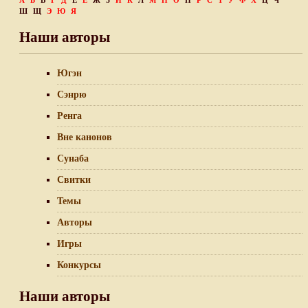
А
Б
В
Г
Д
Е
Ё
Ж
З
И
К
Л
М
Н
О
П
Р
С
Т
У
Ф
Х
Ц
Ч
Ш
Щ
Э
Ю
Я
Наши авторы
Югэн
Сэнрю
Ренга
Вне канонов
Сунаба
Свитки
Темы
Авторы
Игры
Конкурсы
Наши авторы