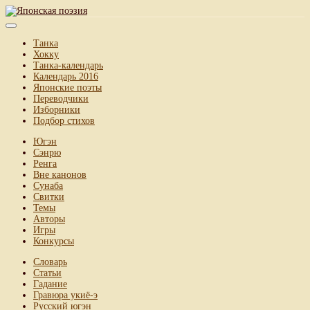
Танка
Хокку
Танка-календарь
Календарь 2016
Японские поэты
Переводчики
Изборники
Подбор стихов
Югэн
Сэнрю
Ренга
Вне канонов
Сунаба
Свитки
Темы
Авторы
Игры
Конкурсы
Словарь
Статьи
Гадание
Гравюра укиё-э
Русский югэн