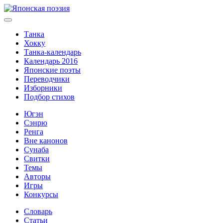
Танка
Хокку
Танка-календарь
Календарь 2016
Японские поэты
Переводчики
Изборники
Подбор стихов
Югэн
Сэнрю
Ренга
Вне канонов
Сунаба
Свитки
Темы
Авторы
Игры
Конкурсы
Словарь
Статьи