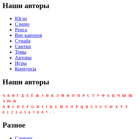
Наши авторы
Югэн
Сэнрю
Ренга
Вне канонов
Сунаба
Свитки
Темы
Авторы
Игры
Конкурсы
Наши авторы
А
Б
В
Г
Д
Е
Ё
Ж
З
И
К
Л
М
Н
О
П
Р
С
Т
У
Ф
Х
Ц
Ч
Ш
Щ
Э
Ю
Я
A
B
C
D
E
F
G
H
I
J
K
L
M
N
O
P
Q
R
S
T
U
V
W
X
Y
Z
0
1
2
3
4
5
6
7
8
9
*
-
.
Разное
Словарь