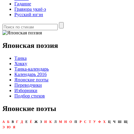
Гадание
Гравюра укиё-э
Русский югэн
Японская поэзия
Танка
Хокку
Танка-календарь
Календарь 2016
Японские поэты
Переводчики
Изборники
Подбор стихов
Японские поэты
А
Б
В
Г
Д
Е
Ё
Ж
З
И
К
Л
М
Н
О
П
Р
С
Т
У
Ф
Х
Ц
Ч
Ш
Щ
Э
Ю
Я