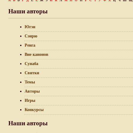
А
Б
В
Г
Д
Е
Ё
Ж
З
И
К
Л
М
Н
О
П
Р
С
Т
У
Ф
Х
Ц
Ч
Ш
Щ
Наши авторы
Югэн
Сэнрю
Ренга
Вне канонов
Сунаба
Свитки
Темы
Авторы
Игры
Конкурсы
Наши авторы