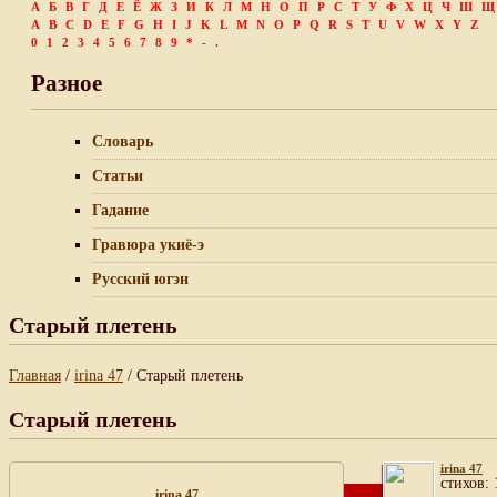
А
Б
В
Г
Д
Е
Ё
Ж
З
И
К
Л
М
Н
О
П
Р
С
Т
У
Ф
Х
Ц
Ч
Ш
Щ
A
B
C
D
E
F
G
H
I
J
K
L
M
N
O
P
Q
R
S
T
U
V
W
X
Y
Z
0
1
2
3
4
5
6
7
8
9
*
-
.
Разное
Словарь
Статьи
Гадание
Гравюра укиё-э
Русский югэн
Старый плетень
Главная
/
irina 47
/ Старый плетень
Старый плетень
irina 47
cтихов: 
irina 47