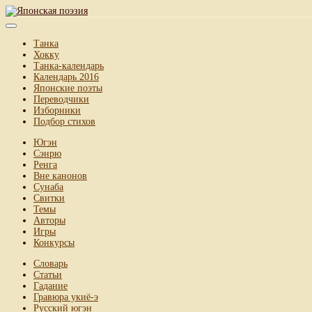
Танка
Хокку
Танка-календарь
Календарь 2016
Японские поэты
Переводчики
Изборники
Подбор стихов
Югэн
Сэнрю
Ренга
Вне канонов
Сунаба
Свитки
Темы
Авторы
Игры
Конкурсы
Словарь
Статьи
Гадание
Гравюра укиё-э
Русский югэн