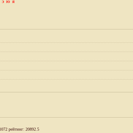
Э
Ю
Я
1072 рейтинг: 20892.5