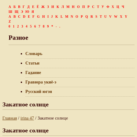
А
Б
В
Г
Д
Е
Ё
Ж
З
И
К
Л
М
Н
О
П
Р
С
Т
У
Ф
Х
Ц
Ч
Ш
Щ
Э
Ю
Я
A
B
C
D
E
F
G
H
I
J
K
L
M
N
O
P
Q
R
S
T
U
V
W
X
Y
Z
0
1
2
3
4
5
6
7
8
9
*
-
.
Разное
Словарь
Статьи
Гадание
Гравюра укиё-э
Русский югэн
Закатное солнце
Главная
/
irina 47
/ Закатное солнце
Закатное солнце