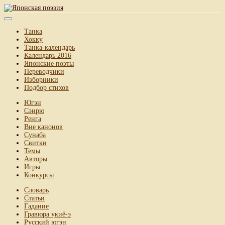
Танка
Хокку
Танка-календарь
Календарь 2016
Японские поэты
Переводчики
Изборники
Подбор стихов
Югэн
Сэнрю
Ренга
Вне канонов
Сунаба
Свитки
Темы
Авторы
Игры
Конкурсы
Словарь
Статьи
Гадание
Гравюра укиё-э
Русский югэн