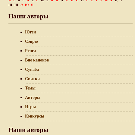
А
Б
В
Г
Д
Е
Ё
Ж
З
И
К
Л
М
Н
О
П
Р
С
Т
У
Ф
Х
Ц
Ч
Ш
Щ
Э
Ю
Я
Наши авторы
Югэн
Сэнрю
Ренга
Вне канонов
Сунаба
Свитки
Темы
Авторы
Игры
Конкурсы
Наши авторы