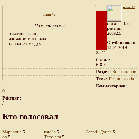
irina 47
irina 47
cтихов: 1072
Памяти мамы
рейтинг:
20892.5
закатное солнце
ароматом маттиолы
Опубликован:
наполнен воздух
13.01.2019
23:11
Схема:
6-8-5
Раздел:
Вне канонов
Тема:
Песни скорби
Комментариев:
0
Рейтинг :
/
Кто голосовал
Марианна
5
natalla
5
Сергей Дунев
5
оо
5
Tama : ra
5