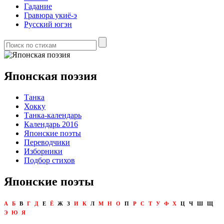
Гадание
Гравюра укиё-э
Русский югэн
Японская поэзия
Танка
Хокку
Танка-календарь
Календарь 2016
Японские поэты
Переводчики
Изборники
Подбор стихов
Японские поэты
А
Б
В
Г
Д
Е
Ё
Ж
З
И
К
Л
М
Н
О
П
Р
С
Т
У
Ф
Х
Ц
Ч
Ш
Щ
Э
Ю
Я