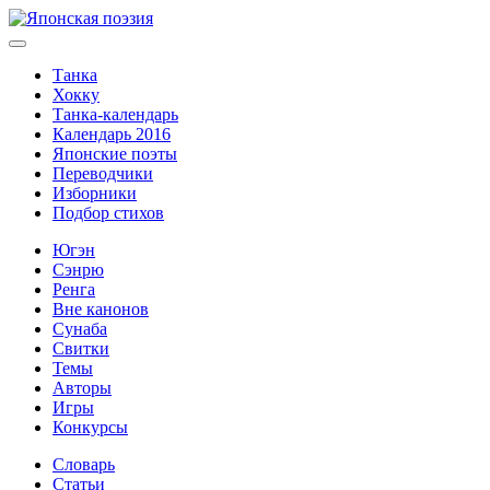
Танка
Хокку
Танка-календарь
Календарь 2016
Японские поэты
Переводчики
Изборники
Подбор стихов
Югэн
Сэнрю
Ренга
Вне канонов
Сунаба
Свитки
Темы
Авторы
Игры
Конкурсы
Словарь
Статьи