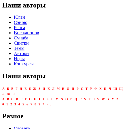
Наши авторы
Югэн
Сэнрю
Ренга
Вне канонов
Сунаба
Свитки
Темы
Авторы
Игры
Конкурсы
Наши авторы
А
Б
В
Г
Д
Е
Ё
Ж
З
И
К
Л
М
Н
О
П
Р
С
Т
У
Ф
Х
Ц
Ч
Ш
Щ
Э
Ю
Я
A
B
C
D
E
F
G
H
I
J
K
L
M
N
O
P
Q
R
S
T
U
V
W
X
Y
Z
0
1
2
3
4
5
6
7
8
9
*
-
.
Разное
Словарь