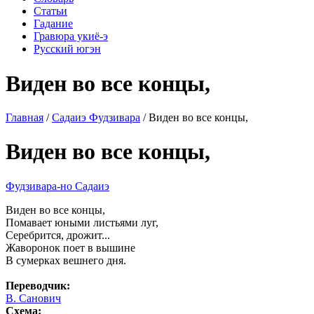
Статьи
Гадание
Гравюра укиё-э
Русский югэн
Виден во все концы,
Главная
/
Садаиэ Фудзивара
/ Виден во все концы,
Виден во все концы,
Фудзивара-но Садаиэ
Виден во все концы,
Помавает юными листьями луг,
Серебрится, дрожит...
Жаворонок поет в вышине
В сумерках вешнего дня.
Переводчик:
В. Санович
Схема: