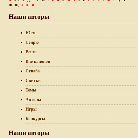
А
Б
В
Г
Д
Е
Ё
Ж
З
И
К
Л
М
Н
О
П
Р
С
Т
У
Ф
Х
Ц
Ч
Ш
Щ
Э
Ю
Я
Наши авторы
Югэн
Сэнрю
Ренга
Вне канонов
Сунаба
Свитки
Темы
Авторы
Игры
Конкурсы
Наши авторы