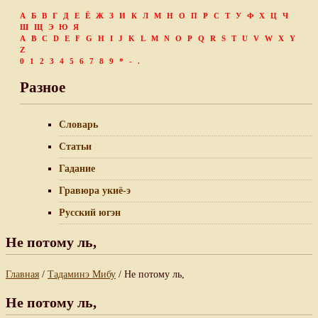
А
Б
В
Г
Д
Е
Ё
Ж
З
И
К
Л
М
Н
О
П
Р
С
Т
У
Ф
Х
Ц
Ч
Ш
Щ
Э
Ю
Я
A
B
C
D
E
F
G
H
I
J
K
L
M
N
O
P
Q
R
S
T
U
V
W
X
Y
Z
0
1
2
3
4
5
6
7
8
9
*
-
.
Разное
Словарь
Статьи
Гадание
Гравюра укиё-э
Русский югэн
Не потому ль,
Главная
/
Тадаминэ Мибу
/ Не потому ль,
Не потому ль,