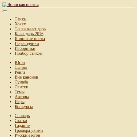
Танка
Хокку
Танка-календарь
Календарь 2016
Японские поэты
Переводчики
Изборники
Подбор стихов
Югэн
Сэнрю
Ренга
Вне канонов
Сунаба
Свитки
Темы
Авторы
Игры
Конкурсы
Словарь
Статьи
Гадание
Гравюра укиё-э
Русский югэн