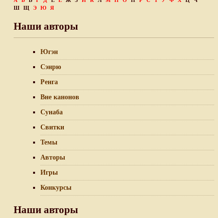
А
Б
В
Г
Д
Е
Ё
Ж
З
И
К
Л
М
Н
О
П
Р
С
Т
У
Ф
Х
Ц
Ч
Ш
Щ
Э
Ю
Я
Наши авторы
Югэн
Сэнрю
Ренга
Вне канонов
Сунаба
Свитки
Темы
Авторы
Игры
Конкурсы
Наши авторы