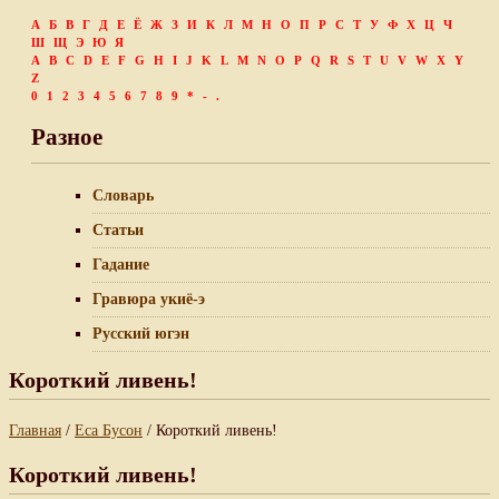
А
Б
В
Г
Д
Е
Ё
Ж
З
И
К
Л
М
Н
О
П
Р
С
Т
У
Ф
Х
Ц
Ч
Ш
Щ
Э
Ю
Я
A
B
C
D
E
F
G
H
I
J
K
L
M
N
O
P
Q
R
S
T
U
V
W
X
Y
Z
0
1
2
3
4
5
6
7
8
9
*
-
.
Разное
Словарь
Статьи
Гадание
Гравюра укиё-э
Русский югэн
Короткий ливень!
Главная
/
Еса Бусон
/ Короткий ливень!
Короткий ливень!