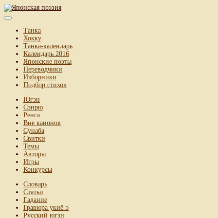
Танка
Хокку
Танка-календарь
Календарь 2016
Японские поэты
Переводчики
Изборники
Подбор стихов
Югэн
Сэнрю
Ренга
Вне канонов
Сунаба
Свитки
Темы
Авторы
Игры
Конкурсы
Словарь
Статьи
Гадание
Гравюра укиё-э
Русский югэн