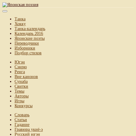
Танка
Хокку
Танка-календарь
Календарь 2016
Японские поэты
Переводчики
Изборники
Подбор стихов
Югэн
Сэнрю
Ренга
Вне канонов
Сунаба
Свитки
Темы
Авторы
Игры
Конкурсы
Словарь
Статьи
Гадание
Гравюра укиё-э
Русский югэн