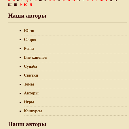
А
Б
В
Г
Д
Е
Ё
Ж
З
И
К
Л
М
Н
О
П
Р
С
Т
У
Ф
Х
Ц
Ч
Ш
Щ
Э
Ю
Я
Наши авторы
Югэн
Сэнрю
Ренга
Вне канонов
Сунаба
Свитки
Темы
Авторы
Игры
Конкурсы
Наши авторы