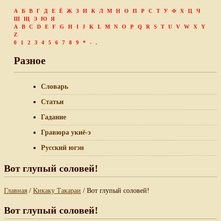
А
Б
В
Г
Д
Е
Ё
Ж
З
И
К
Л
М
Н
О
П
Р
С
Т
У
Ф
Х
Ц
Ч
Ш
Щ
Э
Ю
Я
A
B
C
D
E
F
G
H
I
J
K
L
M
N
O
P
Q
R
S
T
U
V
W
X
Y
Z
0
1
2
3
4
5
6
7
8
9
*
-
.
Разное
Словарь
Статьи
Гадание
Гравюра укиё-э
Русский югэн
Вот глупый соловей!
Главная
/
Кикаку Такараи
/ Вот глупый соловей!
Вот глупый соловей!