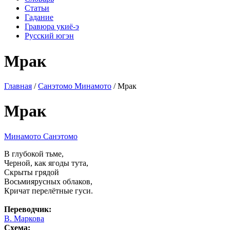
Статьи
Гадание
Гравюра укиё-э
Русский югэн
Мрак
Главная
/
Санэтомо Минамото
/ Мрак
Мрак
Минамото Санэтомо
В глубокой тьме,
Черной, как ягоды тута,
Скрыты грядой
Восьмиярусных облаков,
Кричат перелётные гуси.
Переводчик:
В. Маркова
Схема: