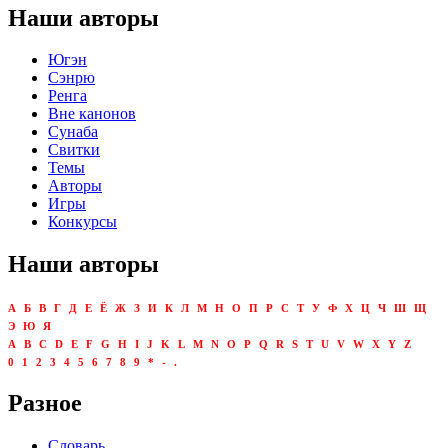
Наши авторы
Югэн
Сэнрю
Ренга
Вне канонов
Сунаба
Свитки
Темы
Авторы
Игры
Конкурсы
Наши авторы
А
Б
В
Г
Д
Е
Ё
Ж
З
И
К
Л
М
Н
О
П
Р
С
Т
У
Ф
Х
Ц
Ч
Ш
Щ
Э
Ю
Я
A
B
C
D
E
F
G
H
I
J
K
L
M
N
O
P
Q
R
S
T
U
V
W
X
Y
Z
0
1
2
3
4
5
6
7
8
9
*
-
.
Разное
Словарь