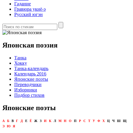
Гадание
Гравюра укиё-э
Русский югэн
Японская поэзия
Танка
Хокку
Танка-календарь
Календарь 2016
Японские поэты
Переводчики
Изборники
Подбор стихов
Японские поэты
А
Б
В
Г
Д
Е
Ё
Ж
З
И
К
Л
М
Н
О
П
Р
С
Т
У
Ф
Х
Ц
Ч
Ш
Щ
Э
Ю
Я