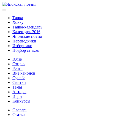
Танка
Хокку
Танка-календарь
Календарь 2016
Японские поэты
Переводчики
Изборники
Подбор стихов
Югэн
Сэнрю
Ренга
Вне канонов
Сунаба
Свитки
Темы
Авторы
Игры
Конкурсы
Словарь
Статьи