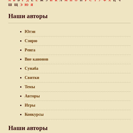
А
Б
В
Г
Д
Е
Ё
Ж
З
И
К
Л
М
Н
О
П
Р
С
Т
У
Ф
Х
Ц
Ч
Ш
Щ
Э
Ю
Я
Наши авторы
Югэн
Сэнрю
Ренга
Вне канонов
Сунаба
Свитки
Темы
Авторы
Игры
Конкурсы
Наши авторы