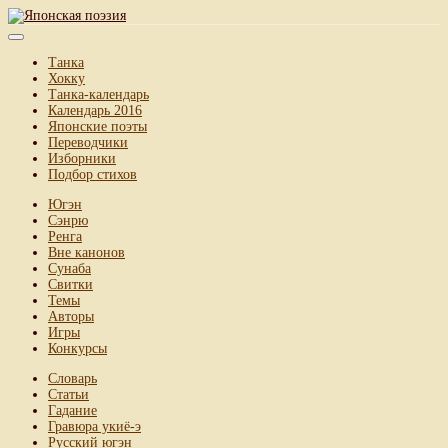
Танка
Хокку
Танка-календарь
Календарь 2016
Японские поэты
Переводчики
Изборники
Подбор стихов
Югэн
Сэнрю
Ренга
Вне канонов
Сунаба
Свитки
Темы
Авторы
Игры
Конкурсы
Словарь
Статьи
Гадание
Гравюра укиё-э
Русский югэн