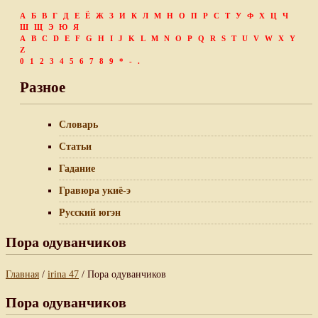
А
Б
В
Г
Д
Е
Ё
Ж
З
И
К
Л
М
Н
О
П
Р
С
Т
У
Ф
Х
Ц
Ч
Ш
Щ
Э
Ю
Я
A
B
C
D
E
F
G
H
I
J
K
L
M
N
O
P
Q
R
S
T
U
V
W
X
Y
Z
0
1
2
3
4
5
6
7
8
9
*
-
.
Разное
Словарь
Статьи
Гадание
Гравюра укиё-э
Русский югэн
Пора одуванчиков
Главная
/
irina 47
/ Пора одуванчиков
Пора одуванчиков