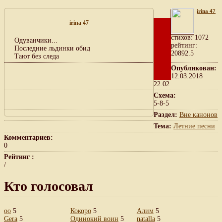
irina 47
irina 47
cтихов: 1072
Одуванчики...
рейтинг:
Последние льдинки обид
20892.5
Тают без следа
Опубликован:
12.03.2018
22:02
Схема:
5-8-5
Раздел:
Вне канонов
Тема:
Летние песни
Комментариев:
0
Рейтинг :
/
Кто голосовал
оо
5
Кокоро
5
Алим
5
Gera
5
Одинокий воин
5
natalla
5