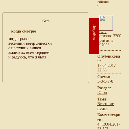
Рейтинг:
/
Gera
Подробнее
когда смотрю
Gera
cтихов: 3200
когда срывает
рейтинг:
весенний ветер лепестки
97053
с цветущих вишен
жалею их всем сердцем
Опубликова
и радуюсь, что я была...
н:
17.04.2017
22:38
Схема:
5-8-5-7-8
Раздел:
Югэн
Тема:
Весенние
песни
Комментари
ев:
4 [19.04.2017
23:57]