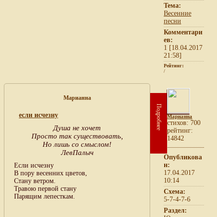
Тема:
Весенние
песни
Комментари
ев:
1 [18.04.2017
21:58]
Рейтинг:
/
Марианна
Подробнее
если исчезну
Марианна
cтихов: 700
Душа не хочет
рейтинг:
Просто так существовать,
14842
Но лишь со смыслом!
ЛевПалыч
Опубликова
н:
Если исчезну
17.04.2017
В пору весенних цветов,
10:14
Стану ветром.
Травою первой стану
Схема:
Парящим лепесткам.
5-7-4-7-6
Раздел: