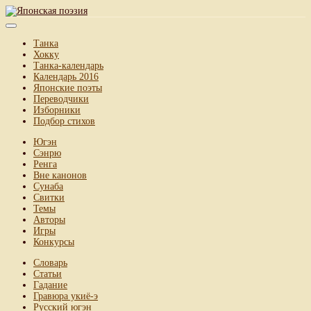
Танка
Хокку
Танка-календарь
Календарь 2016
Японские поэты
Переводчики
Изборники
Подбор стихов
Югэн
Сэнрю
Ренга
Вне канонов
Сунаба
Свитки
Темы
Авторы
Игры
Конкурсы
Словарь
Статьи
Гадание
Гравюра укиё-э
Русский югэн