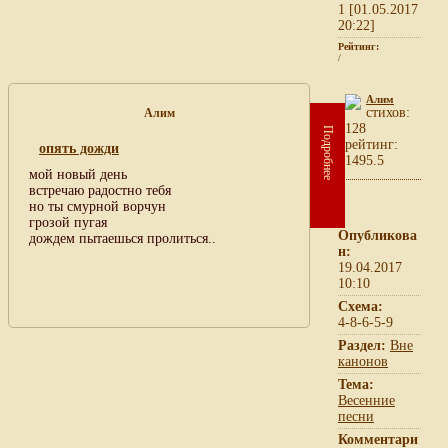
1 [01.05.2017
20:22]
Рейтинг:
/
Алим
cтихов:
Алим
128
Подробнее
рейтинг:
опять дожди
1495.5
мой новый день
встречаю радостно тебя
но ты смурной ворчун
грозой пугая
Опубликова
дождем пытаешься пролиться..
н:
19.04.2017
10:10
Схема:
4-8-6-5-9
Раздел:
Вне
канонов
Тема:
Весенние
песни
Комментари