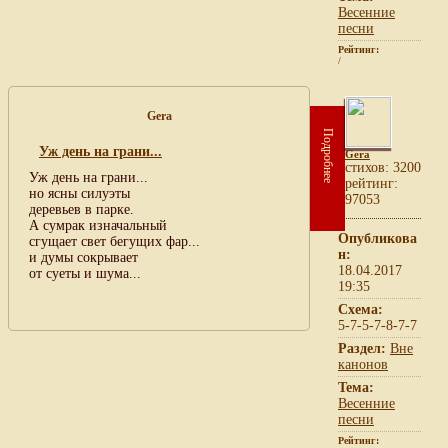
Весенние
песни
Рейтинг:
/
Gera
Подробнее
Уж день на грани...
Gera
cтихов: 3200
Уж день на грани...
рейтинг:
но ясны силуэты
97053
деревьев в парке.
А сумрак изначальный
Опубликова
сгущает свет бегущих фар...
н:
и думы сокрывает
18.04.2017
от суеты и шума...
19:35
Схема:
5-7-5-7-8-7-7
Раздел:
Вне
канонов
Тема:
Весенние
песни
Рейтинг: