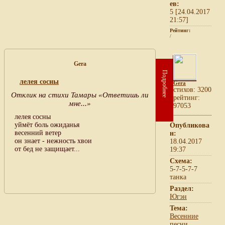
ев:
5 [24.04.2017
21:57]
Рейтинг:
/
Gera
Подробнее
лелея сосны
Gera
cтихов: 3200
Отклик на стихи Тамары «Ответишь ли
рейтинг:
мне...»
97053
лелея сосны
уймёт боль ожиданья
Опубликова
весенний ветер
н:
он знает - нежность хвои
18.04.2017
от бед не защищает...
19:37
Схема:
5-7-5-7-7
танка
Раздел:
Югэн
Тема:
Весенние
песни