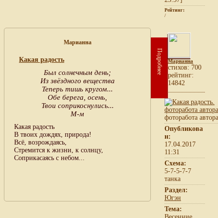
Рейтинг:
/
Марианна
Подробнее
Какая радость
Марианна
cтихов: 700
Был солнечным день;
рейтинг:
Из звёздного вещества
14842
Теперь тишь кругом...
Обе берега, осень,
Твои соприкоснулись...
М-м
фоторабота автор
Какая радость
Опубликова
В твоих дождях, природа!
н:
Всё, возрождаясь,
17.04.2017
Стремится к жизни, к солнцу,
11:31
Соприкасаясь с небом...
Схема:
5-7-5-7-7
танка
Раздел:
Югэн
Тема:
Весенние