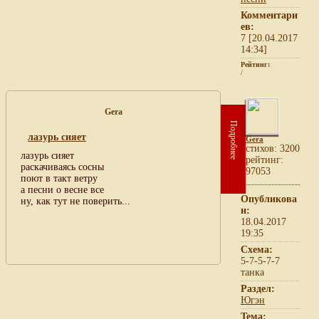
Комментари
ев:
7 [20.04.2017
14:34]
Рейтинг:
/
Gera
Подробнее
лазурь сияет
Gera
cтихов: 3200
лазурь сияет
рейтинг:
раскачиваясь сосны
97053
поют в такт ветру
а песни о весне все
Опубликова
ну, как тут не поверить...
н:
18.04.2017
19:35
Схема:
5-7-5-7-7
танка
Раздел:
Югэн
Тема: