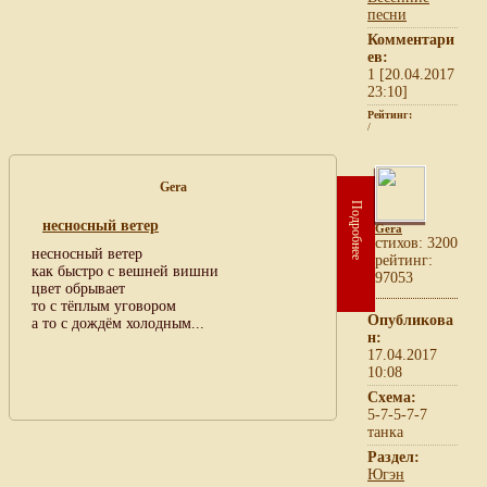
песни
Комментари
ев:
1 [20.04.2017
23:10]
Рейтинг:
/
Gera
Подробнее
несносный ветер
Gera
cтихов: 3200
несносный ветер
рейтинг:
как быстро с вешней вишни
97053
цвет обрывает
то с тёплым уговором
Опубликова
а то с дождём холодным...
н:
17.04.2017
10:08
Схема:
5-7-5-7-7
танка
Раздел:
Югэн