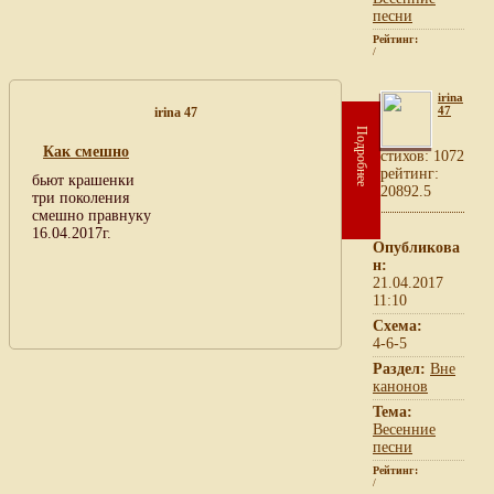
песни
Рейтинг:
/
irina
47
irina 47
Подробнее
Как смешно
cтихов: 1072
рейтинг:
бьют крашенки
20892.5
три поколения
смешно правнуку
16.04.2017г.
Опубликова
н:
21.04.2017
11:10
Схема:
4-6-5
Раздел:
Вне
канонов
Тема:
Весенние
песни
Рейтинг:
/