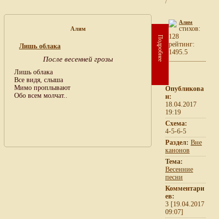
/
Алим
cтихов:
Алим
128
Подробнее
рейтинг:
Лишь облака
1495.5
После весенней грозы
Лишь облака
Все видя, слыша
Мимо проплывают
Опубликова
Обо всем молчат..
н:
18.04.2017
19:19
Схема:
4-5-6-5
Раздел:
Вне
канонов
Тема:
Весенние
песни
Комментари
ев:
3 [19.04.2017
09:07]