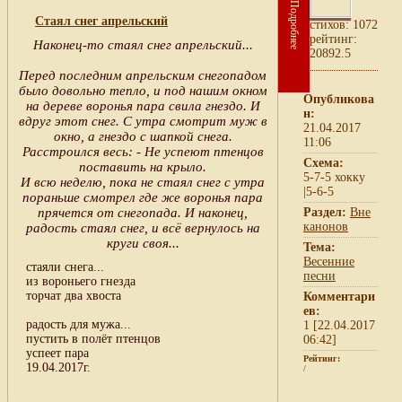
Подробнее
Стаял снег апрельский
cтихов: 1072
рейтинг:
Наконец-то стаял снег апрельский...
20892.5
Перед последним апрельским снегопадом
было довольно тепло, и под нашим окном
Опубликова
на дереве воронья пара свила гнездо. И
н:
вдруг этот снег. С утра смотрит муж в
21.04.2017
окно, а гнездо с шапкой снега.
11:06
Расстроился весь: - Не успеют птенцов
Схема:
поставить на крыло.
5-7-5 хокку
И всю неделю, пока не стаял снег с утра
|5-6-5
пораньше смотрел где же воронья пара
прячется от снегопада. И наконец,
Раздел:
Вне
канонов
радость стаял снег, и всё вернулось на
круги своя...
Тема:
Весенние
стаяли снега...
песни
из вороньего гнезда
торчат два хвоста
Комментари
ев:
радость для мужа...
1 [22.04.2017
пустить в полёт птенцов
06:42]
успеет пара
Рейтинг:
19.04.2017г.
/