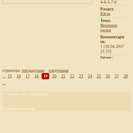
4-8-5-7-8
Раздел:
Югэн
Тема:
Весенние
песни
Комментари
ев:
1 [18.04.2017
21:51]
Рейтинг:
/
страницы:
предыдущая
следующая
...
15
16
17
18
19
20
21
22
23
24
25
26
27
28
...
Создание сайта
WebMir.Ru
©
Японская поэзия