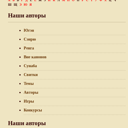
А
Б
В
Г
Д
Е
Ё
Ж
З
И
К
Л
М
Н
О
П
Р
С
Т
У
Ф
Х
Ц
Ч
Ш
Щ
Э
Ю
Я
Наши авторы
Югэн
Сэнрю
Ренга
Вне канонов
Сунаба
Свитки
Темы
Авторы
Игры
Конкурсы
Наши авторы