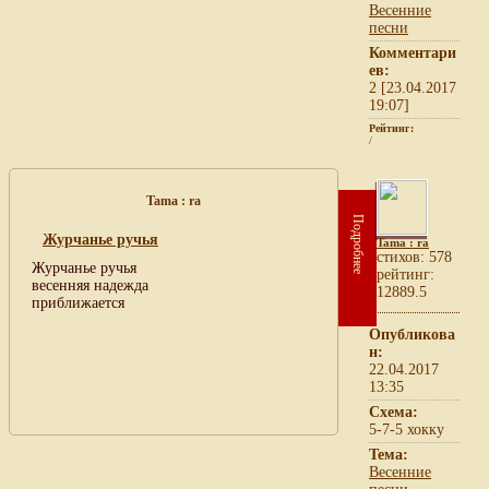
Весенние
песни
Комментари
ев:
2 [23.04.2017
19:07]
Рейтинг:
/
Tama : ra
Подробнее
Журчанье ручья
Tama : ra
cтихов: 578
Журчанье ручья
рейтинг:
весенняя надежда
12889.5
приближается
Опубликова
н:
22.04.2017
13:35
Схема:
5-7-5 хокку
Тема:
Весенние