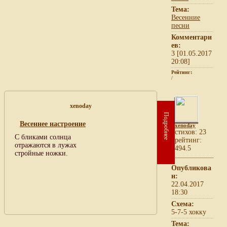
Тема:
Весенние
песни
Комментари
ев:
3 [01.05.2017
20:08]
Рейтинг:
/
xenoday
Подробнее
Весеннее настроение
xenoday
cтихов: 23
С бликами солнца
рейтинг:
отражаются в лужах
494.5
стройные ножки.
Опубликова
н:
22.04.2017
18:30
Схема:
5-7-5 хокку
Тема: