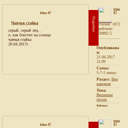
irina
47
irina 47
Подробнее
Чаячья стайка
cтихов: 1072
рейтинг:
серый, серый лёд...
20892.5
о, как блестит на солнце
чаячья стайка
20.04.2017г.
Опубликова
н:
21.04.2017
11:09
Схема:
5-7-5 хокку
Раздел:
Вне
канонов
Тема:
Весенние
песни
Рейтинг:
/
irina
47
irina 47