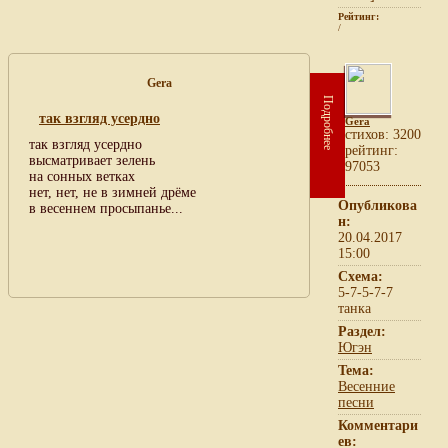
Рейтинг:
/
Gera
Подробнее
так взгляд усердно
Gera
cтихов: 3200
так взгляд усердно
рейтинг:
высматривает зелень
97053
на сонных ветках
нет, нет, не в зимней дрёме
Опубликова
в весеннем просыпанье...
н:
20.04.2017
15:00
Схема:
5-7-5-7-7
танка
Раздел:
Югэн
Тема:
Весенние
песни
Комментари
ев: