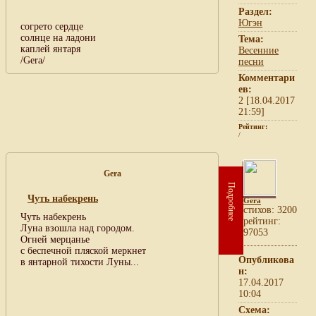
Раздел:
Югэн
согрето сердце
солнце на ладони
Тема:
каплей янтаря
Весенние
/Gera/
песни
Комментари
ев:
2 [18.04.2017
21:59]
Рейтинг:
/
Gera
Подробнее
Чуть набекрень
Gera
cтихов: 3200
Чуть набекрень
рейтинг:
Луна взошла над городом.
97053
Огней мерцанье
с беспечной пляской меркнет
Опубликова
в янтарной тихости Луны...
н:
17.04.2017
10:04
Схема: