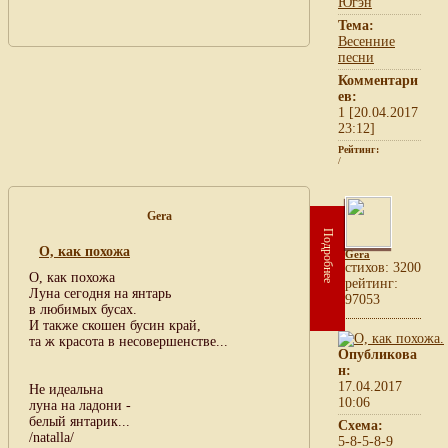
Югэн
Тема:
Весенние
песни
Комментари
ев:
1 [20.04.2017
23:12]
Рейтинг:
/
Gera
Подробнее
О, как похожа
Gera
cтихов: 3200
О, как похожа
рейтинг:
Луна сегодня на янтарь
97053
в любимых бусах.
И также скошен бусин край,
та ж красота в несовершенстве...
Опубликова
н:
17.04.2017
Не идеальна
10:06
луна на ладони -
белый янтарик...
Схема:
/natalla/
5-8-5-8-9