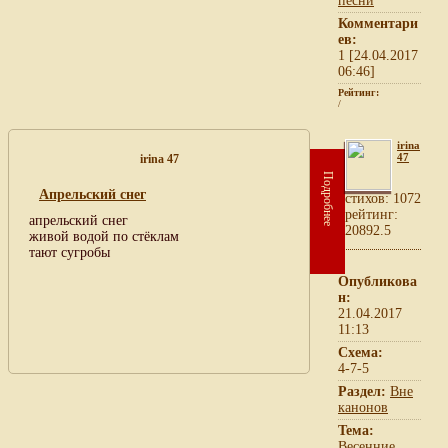
песни
Комментари
ев:
1 [24.04.2017
06:46]
Рейтинг:
/
irina
47
irina 47
Подробнее
Апрельский снег
cтихов: 1072
рейтинг:
апрельский снег
20892.5
живой водой по стёклам
тают сугробы
Опубликова
н:
21.04.2017
11:13
Схема:
4-7-5
Раздел:
Вне
канонов
Тема:
Весенние