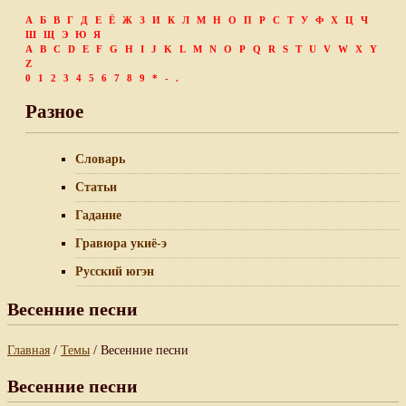
А
Б
В
Г
Д
Е
Ё
Ж
З
И
К
Л
М
Н
О
П
Р
С
Т
У
Ф
Х
Ц
Ч
Ш
Щ
Э
Ю
Я
A
B
C
D
E
F
G
H
I
J
K
L
M
N
O
P
Q
R
S
T
U
V
W
X
Y
Z
0
1
2
3
4
5
6
7
8
9
*
-
.
Разное
Словарь
Статьи
Гадание
Гравюра укиё-э
Русский югэн
Весенние песни
Главная
/
Темы
/ Весенние песни
Весенние песни