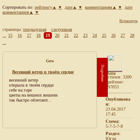
Сортировать по:
рейтингу▲
▼
дате▲
▼
комментариям▲
▼
дате
комментариев▲
▼
Встряхнуть
страницы:
предыдущая
следующая
...
15
16
17
18
19
20
21
22
23
24
25
26
27
28
...
Gera
Подробнее
Весенний ветер в твоём сердце
Gera
cтихов: 3200
весенний ветер
рейтинг:
открыла в твоём сердце
97053
себе на горе
цветы на вешних вишнях
Опубликова
так быстро облетают...
н:
23.04.2017
17:45
Схема:
5-7-5-7-8
Раздел:
Югэн