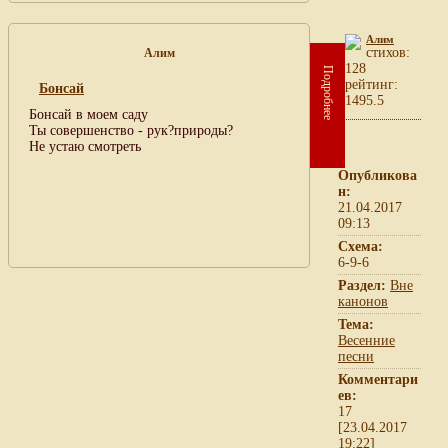
Алим
cтихов:
Алим
128
Подробнее
рейтинг:
Бонсай
1495.5
Бонсай в моем саду
Ты совершенство - рук?природы?
Не устаю смотреть
Опубликова
н:
21.04.2017
09:13
Схема:
6-9-6
Раздел:
Вне
канонов
Тема:
Весенние
песни
Комментари
ев:
17
[23.04.2017
19:22]