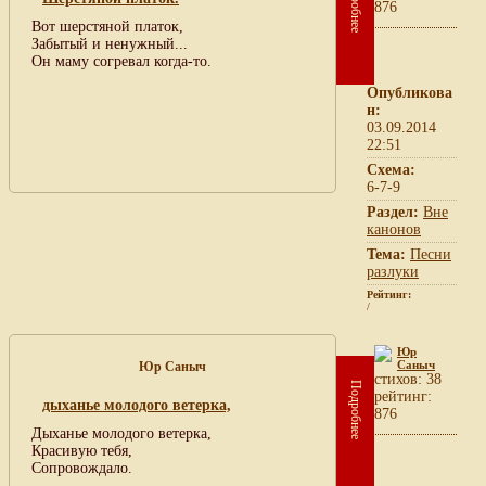
Подробнее
876
Вот шерстяной платок,
Забытый и ненужный...
Он маму согревал когда-то.
Опубликова
н:
03.09.2014
22:51
Схема:
6-7-9
Раздел:
Вне
канонов
Тема:
Песни
разлуки
Рейтинг:
/
Юр
Саныч
Юр Саныч
cтихов: 38
Подробнее
рейтинг:
дыханье молодого ветерка,
876
Дыханье молодого ветерка,
Красивую тебя,
Сопровождало.