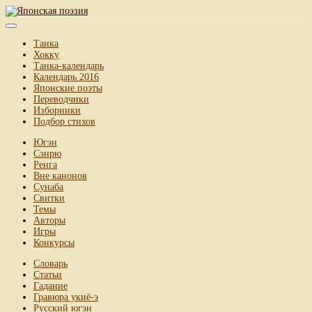
Танка
Хокку
Танка-календарь
Календарь 2016
Японские поэты
Переводчики
Изборники
Подбор стихов
Югэн
Сэнрю
Ренга
Вне канонов
Сунаба
Свитки
Темы
Авторы
Игры
Конкурсы
Словарь
Статьи
Гадание
Гравюра укиё-э
Русский югэн