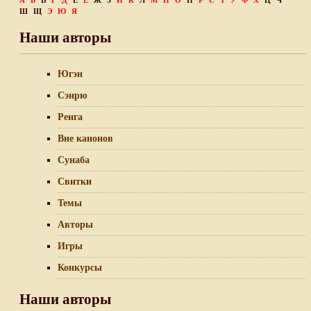
А
Б
В
Г
Д
Е
Ё
Ж
З
И
К
Л
М
Н
О
П
Р
С
Т
У
Ф
Х
Ц
Ч
Ш
Щ
Э
Ю
Я
Наши авторы
Югэн
Сэнрю
Ренга
Вне канонов
Сунаба
Свитки
Темы
Авторы
Игры
Конкурсы
Наши авторы