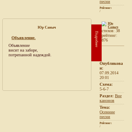
песни
Рейтинг:
/
Юр
Саныч
Юр Саныч
cтихов: 38
Подробнее
рейтинг:
Объявление.
876
Объявление
висит на заборе,
потрепанной надеждой.
Опубликова
н:
07.09.2014
20:01
Схема:
5-6-7
Раздел:
Вне
канонов
Тема:
Осенние
песни
Рейтинг:
/