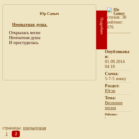
Юр
Саныч
Юр Саныч
cтихов: 38
Подробнее
рейтинг:
Неопытная душа.
876
Открылась весне
Неопытная душа
И простудилась.
Опубликова
н:
01.09.2014
04:18
Схема:
5-7-5 хокку
Раздел:
Югэн
Тема:
Весенние
песни
Рейтинг:
/
страницы:
предыдущая
1
2