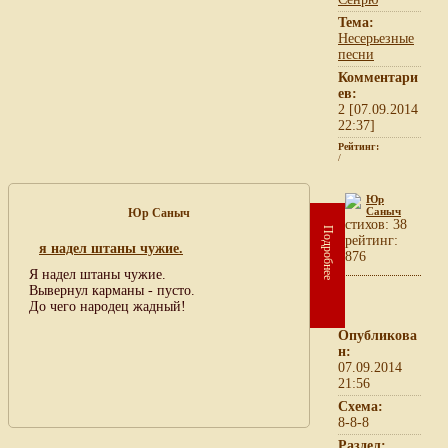
Тема:
Несерьезные
песни
Комментари
ев:
2 [07.09.2014
22:37]
Рейтинг:
/
Юр
Саныч
Юр Саныч
cтихов: 38
Подробнее
рейтинг:
я надел штаны чужие.
876
Я надел штаны чужие.
Вывернул карманы - пусто.
До чего народец жадный!
Опубликова
н:
07.09.2014
21:56
Схема:
8-8-8
Раздел: