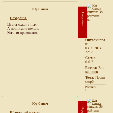
Юр
Саныч
Юр Саныч
cтихов: 38
Подробнее
рейтинг:
Похороны.
876
Цветы лежат в пыли,
А поднимать нельзя.
Кого-то провожают.
Опубликова
н:
03.09.2014
22:53
Схема:
6-6-7
Раздел:
Вне
канонов
Тема:
Песни
скорби
Рейтинг:
/
Юр
Саныч
Юр Саныч
cтихов: 38
рейтинг:
Шерстяной платок.