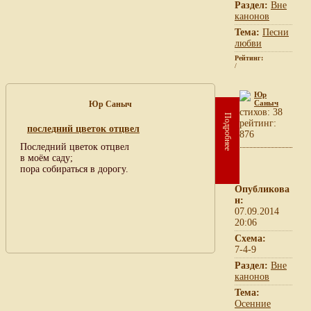
Раздел:
Вне
канонов
Тема:
Песни
любви
Рейтинг:
/
Юр
Саныч
Юр Саныч
cтихов: 38
Подробнее
рейтинг:
последний цветок отцвел
876
Последний цветок отцвел
в моём саду;
пора собираться в дорогу.
Опубликова
н:
07.09.2014
20:06
Схема:
7-4-9
Раздел:
Вне
канонов
Тема:
Осенние