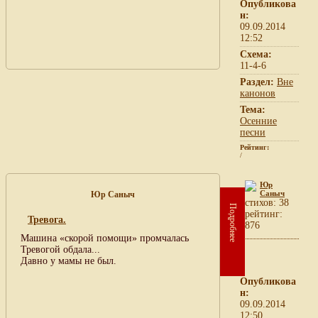
Опубликова
н:
09.09.2014
12:52
Схема:
11-4-6
Раздел:
Вне
канонов
Тема:
Осенние
песни
Рейтинг:
/
Юр
Саныч
Юр Саныч
cтихов: 38
Подробнее
рейтинг:
Тревога.
876
Машина «скорой помощи» промчалась
Тревогой обдала...
Давно у мамы не был.
Опубликова
н:
09.09.2014
12:50