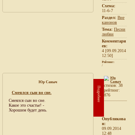
Схема:
11-6-7
Раздел:
Вне
канонов
Тема:
Песни
любви
Комментари
ев:
4 [09.09.2014
12:50]
Рейтинг:
/
Юр
Саныч
Юр Саныч
cтихов: 38
Подробнее
рейтинг:
Смеялся сын во сне.
876
Смеялся сын во сне.
Какое это счастье! -
Хорошим будет день.
Опубликова
н:
09.09.2014
12:48