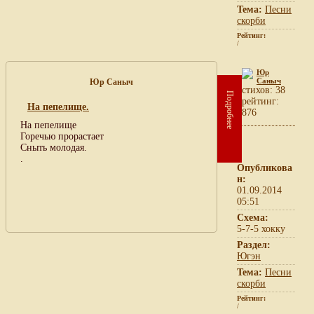
Тема:
Песни
скорби
Рейтинг:
/
Юр
Саныч
Юр Саныч
cтихов: 38
Подробнее
рейтинг:
На пепелище.
876
На пепелище
Горечью прорастает
Сныть молодая.
.
Опубликова
н:
01.09.2014
05:51
Схема:
5-7-5 хокку
Раздел:
Югэн
Тема:
Песни
скорби
Рейтинг:
/