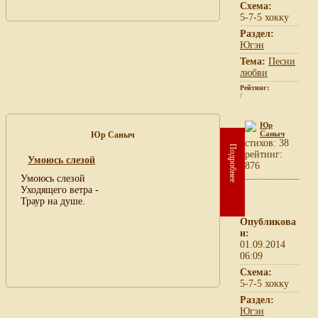
Схема:
5-7-5 хокку
Раздел:
Югэн
Тема:
Песни
любви
Рейтинг:
/
Юр
Саныч
Юр Саныч
cтихов: 38
Подробнее
рейтинг:
Умоюсь слезой
876
Умоюсь слезой
Уходящего ветра -
Траур на душе.
Опубликова
н:
01.09.2014
06:09
Схема:
5-7-5 хокку
Раздел:
Югэн