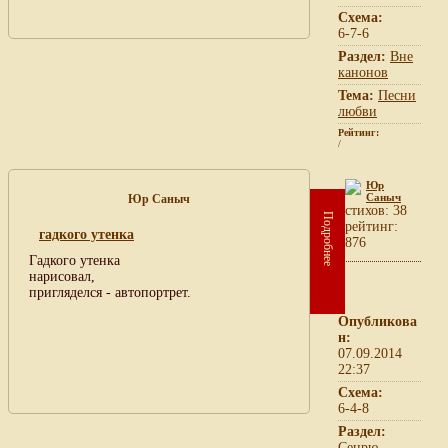
Схема:
6-7-6
Раздел:
Вне
канонов
Тема:
Песни
любви
Рейтинг:
/
Юр
Саныч
Юр Саныч
cтихов: 38
Подробнее
рейтинг:
гадкого утенка
876
Гадкого утенка
нарисовал,
пригляделся - автопортрет.
Опубликова
н:
07.09.2014
22:37
Схема:
6-4-8
Раздел:
Сенрю