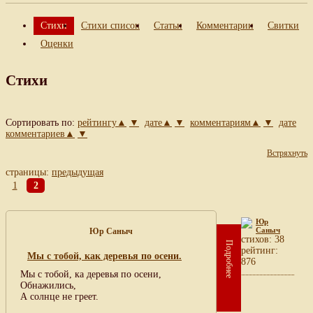
Стихи
Стихи список
Статьи
Комментарии
Свитки
Оценки
Стихи
Сортировать по:
рейтингу▲
▼
дате▲
▼
комментариям▲
▼
дате
комментариев▲
▼
Встряхнуть
страницы:
предыдущая
1
2
Юр
Саныч
Юр Саныч
cтихов: 38
Подробнее
рейтинг:
Мы с тобой, как деревья по осени.
876
Мы с тобой, ка деревья по осени,
Обнажились,
А солнце не греет.