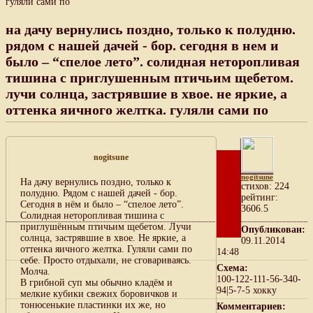
гуляли сами по
на дачу вернулись поздно, только к полудню.
рядом с нашей дачей - бор. сегодня в нем и
было – “спелое лето”. солидная неторопливая
тишина с приглушенным птичьим щебетом.
лучи солнца, застрявшие в хвое. не яркие, а
оттенка яичного желтка. гуляли сами по
nogitsune
nogitsune
На дачу вернулись поздно, только к
cтихов: 224
полудню. Рядом с нашей дачей - бор.
рейтинг:
Сегодня в нём и было – “спелое лето”.
3606.5
Солидная неторопливая тишина с
приглушённым птичьим щебетом. Лучи
Опубликован:
солнца, застрявшие в хвое. Не яркие, а
09.11.2014
оттенка яичного желтка. Гуляли сами по
14:48
себе. Просто отдыхали, не сговариваясь.
Схема:
Молча.
100-122-111-56-340-
В грибной суп мы обычно кладём и
94|5-7-5 хокку
мелкие кубики свежих боровичков и
тонюсенькие пластинки их же, но
Комментариев: