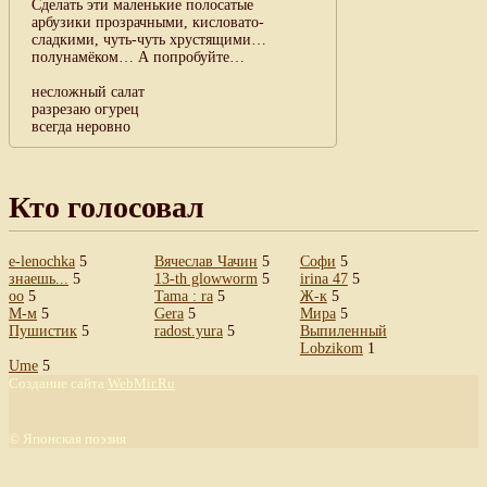
Сделать эти маленькие полосатые
арбузики прозрачными, кисловато-
сладкими, чуть-чуть хрустящими…
полунамёком… А попробуйте…
несложный салат
разрезаю огурец
всегда неровно
Кто голосовал
e-lenochka
5
Вячеслав Чачин
5
Софи
5
знаешь...
5
13-th glowworm
5
irina 47
5
oo
5
Tama : ra
5
Ж-к
5
М-м
5
Gera
5
Мира
5
Пушистик
5
radost.yura
5
Выпиленный
Lobzikom
1
Ume
5
Создание сайта
WebMir.Ru
©
Японская поэзия