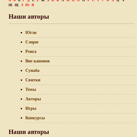
А
Б
В
Г
Д
Е
Ё
Ж
З
И
К
Л
М
Н
О
П
Р
С
Т
У
Ф
Х
Ц
Ч
Ш
Щ
Э
Ю
Я
Наши авторы
Югэн
Сэнрю
Ренга
Вне канонов
Сунаба
Свитки
Темы
Авторы
Игры
Конкурсы
Наши авторы