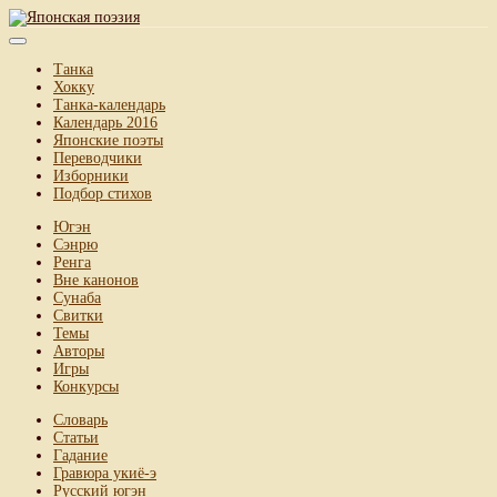
Танка
Хокку
Танка-календарь
Календарь 2016
Японские поэты
Переводчики
Изборники
Подбор стихов
Югэн
Сэнрю
Ренга
Вне канонов
Сунаба
Свитки
Темы
Авторы
Игры
Конкурсы
Словарь
Статьи
Гадание
Гравюра укиё-э
Русский югэн