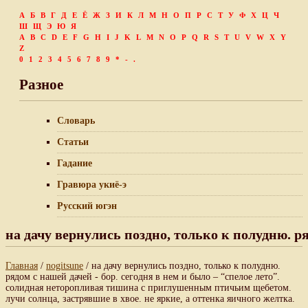
А
Б
В
Г
Д
Е
Ё
Ж
З
И
К
Л
М
Н
О
П
Р
С
Т
У
Ф
Х
Ц
Ч
Ш
Щ
Э
Ю
Я
A
B
C
D
E
F
G
H
I
J
K
L
M
N
O
P
Q
R
S
T
U
V
W
X
Y
Z
0
1
2
3
4
5
6
7
8
9
*
-
.
Разное
Словарь
Статьи
Гадание
Гравюра укиё-э
Русский югэн
на дачу вернулись поздно, только к полудню. р
Главная
/
nogitsune
/ на дачу вернулись поздно, только к полудню.
рядом с нашей дачей - бор. сегодня в нем и было – “спелое лето”.
солидная неторопливая тишина с приглушенным птичьим щебетом.
лучи солнца, застрявшие в хвое. не яркие, а оттенка яичного желтка.