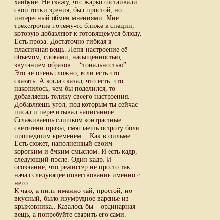
хайбуне. Не скажу, что жарко отстаивали
свои точки зрения, был простой, но
интересный обмен мнениями. Мне
трёхстрочие почему-то ближе к специи,
которую добавляют к готовящемуся блюду.
Есть проза. Достаточно гибкая и
пластичная вещь. Лепи настроение её
объёмом, словами, насыщенностью,
звучанием образов… “тональностью”…
Это не очень сложно, если есть что
сказать. А когда сказал, что есть, что
накопилось, чем бы поделился, то
добавляешь толику своего настроения.
Добавляешь угол, под которым ты сейчас
писал и перечитывал написанное.
Сглаживаешь слишком контрастные
светотени прозы, смягчаешь остроту боли
прошедшим временем… Как в фильме.
Есть сюжет, наполненный своим
коротким и ёмким смыслом. И есть кадр,
следующий после. Один кадр. И
осознание, что режиссёр не просто так
начал следующее повествование именно с
него.
К чаю, а пили именно чай, простой, но
вкусный, было изумрудное варенье из
крыжовника.. Казалось бы – ординарная
вещь, а попробуйте сварить его сами.