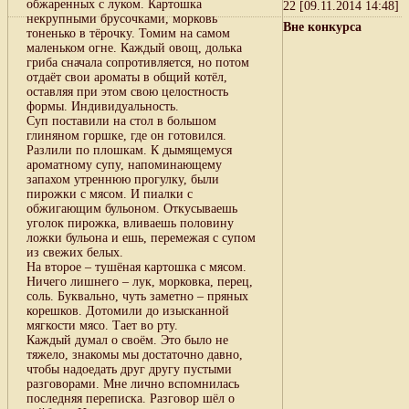
обжаренных с луком. Картошка
22 [09.11.2014 14:48]
некрупными брусочками, морковь
Вне конкурса
тоненько в тёрочку. Томим на самом
маленьком огне. Каждый овощ, долька
гриба сначала сопротивляется, но потом
отдаёт свои ароматы в общий котёл,
оставляя при этом свою целостность
формы. Индивидуальность.
Суп поставили на стол в большом
глиняном горшке, где он готовился.
Разлили по плошкам. К дымящемуся
ароматному супу, напоминающему
запахом утреннюю прогулку, были
пирожки с мясом. И пиалки с
обжигающим бульоном. Откусываешь
уголок пирожка, вливаешь половину
ложки бульона и ешь, перемежая с супом
из свежих белых.
На второе – тушёная картошка с мясом.
Ничего лишнего – лук, морковка, перец,
соль. Буквально, чуть заметно – пряных
корешков. Дотомили до изысканной
мягкости мясо. Тает во рту.
Каждый думал о своём. Это было не
тяжело, знакомы мы достаточно давно,
чтобы надоедать друг другу пустыми
разговорами. Мне лично вспомнилась
последняя переписка. Разговор шёл о