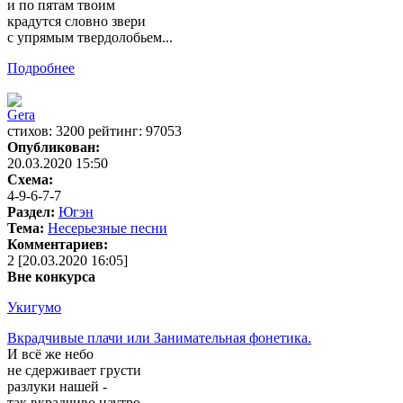
и по пятам твоим
крадутся словно звери
с упрямым твердолобьем...
Подробнее
Gera
cтихов: 3200 рейтинг: 97053
Опубликован:
20.03.2020 15:50
Схема:
4-9-6-7-7
Раздел:
Югэн
Тема:
Несерьезные песни
Комментариев:
2 [20.03.2020 16:05]
Вне конкурса
Укигумо
Вкрадчивые плачи или Занимательная фонетика.
И всё же небо
не сдерживает грусти
разлуки нашей -
так вкрадчиво наутро