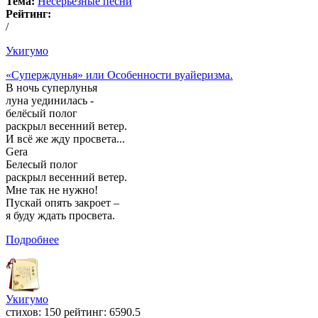
Тема:
Несерьезные песни
Рейтинг:
/
Укигумо
«Суперждунья» или Особенности вуайеризма.
В ночь суперлунья
луна уединилась -
белёсый полог
раскрыл весенний ветер.
И всё же жду просвета...
Gera
Белесый полог
раскрыл весенний ветер.
Мне так не нужно!
Пускай опять закроет –
я буду ждать просвета.
Подробнее
Укигумо
cтихов: 150 рейтинг: 6590.5