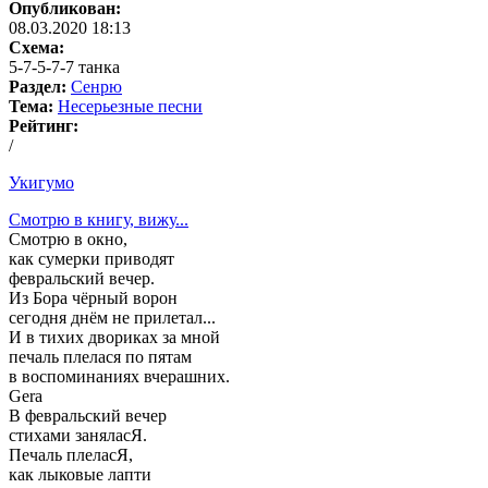
Опубликован:
08.03.2020 18:13
Схема:
5-7-5-7-7 танка
Раздел:
Сенрю
Тема:
Несерьезные песни
Рейтинг:
/
Укигумо
Смотрю в книгу, вижу...
Смотрю в окно,
как сумерки приводят
февральский вечер.
Из Бора чёрный ворон
сегодня днём не прилетал...
И в тихих двориках за мной
печаль плелася по пятам
в воспоминаниях вчерашних.
Gera
В февральский вечер
стихами заняласЯ.
Печаль плеласЯ,
как лыковые лапти