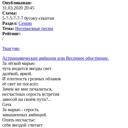
Опубликован:
31.03.2020 20:45
Схема:
5-7-5-7-7-7 бусоку-секитаи
Раздел:
Сенрю
Тема:
Несерьезные песни
Рейтинг:
/
Укигумо
Астрономические амбиции или Весеннее обострение.
За лёгкой марью
чуть видится звезды свет
далёкой, яркой.
И плотность грозных облаков
её свет не погасит.
Зачем же мне печалиться,
несчастных серость встретив
завесой на своём пути?..
Gera
За марью - серость
завышенных амбиций.
Опять несчастье:
себя звездой считает