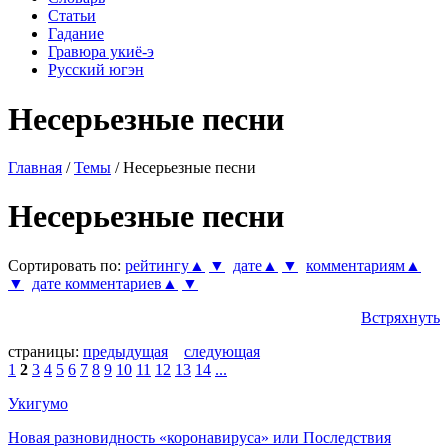
Статьи
Гадание
Гравюра укиё-э
Русский югэн
Несерьезные песни
Главная
/
Темы
/ Несерьезные песни
Несерьезные песни
Сортировать по:
рейтингу▲
▼
дате▲
▼
комментариям▲
▼
дате комментариев▲
▼
Встряхнуть
страницы:
предыдущая
следующая
1
2
3
4
5
6
7
8
9
10
11
12
13
14
...
Укигумо
Новая разновидность «коронавируса» или Последствия