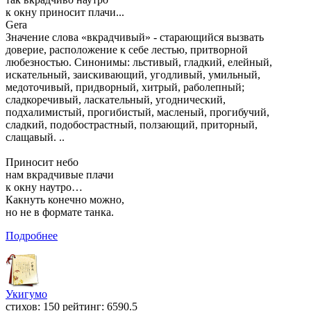
к окну приносит плачи...
Gera
Значение слова «вкрадчивый» - старающийся вызвать
доверие, расположение к себе лестью, притворной
любезностью. Синонимы: льстивый, гладкий, елейный,
искательный, заискивающий, угодливый, умильный,
медоточивый, придворный, хитрый, раболепный;
сладкоречивый, ласкательный, угоднический,
подхалимистый, прогибистый, масленый, прогибучий,
сладкий, подобострастный, ползающий, приторный,
слащавый. ..
Приносит небо
нам вкрадчивые плачи
к окну наутро…
Какнуть конечно можно,
но не в формате танка.
Подробнее
Укигумо
cтихов: 150 рейтинг: 6590.5