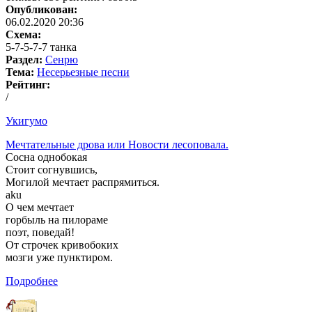
Опубликован:
06.02.2020 20:36
Схема:
5-7-5-7-7 танка
Раздел:
Сенрю
Тема:
Несерьезные песни
Рейтинг:
/
Укигумо
Мечтательные дрова или Новости лесоповала.
Сосна однобокая
Стоит согнувшись,
Могилой мечтает распрямиться.
aku
О чем мечтает
горбыль на пилораме
поэт, поведай!
От строчек кривобоких
мозги уже пунктиром.
Подробнее