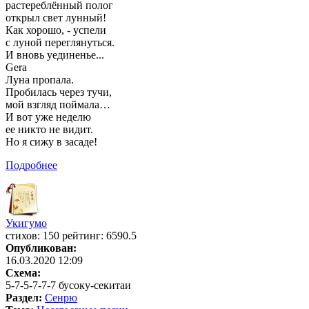
растереблённый полог
открыл свет лунный!
Как хорошо, - успели
с луной переглянуться.
И вновь уединенье...
Gera
Луна пропала.
Пробилась через тучи,
мой взгляд поймала…
И вот уже неделю
ее никто не видит.
Но я сижу в засаде!
Подробнее
Укигумо
cтихов: 150 рейтинг: 6590.5
Опубликован:
16.03.2020 12:09
Схема:
5-7-5-7-7-7 бусоку-секитаи
Раздел:
Сенрю