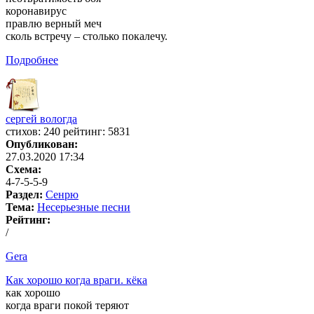
коронавирус
правлю верный меч
сколь встречу – столько покалечу.
Подробнее
сергей вологда
cтихов: 240 рейтинг: 5831
Опубликован:
27.03.2020 17:34
Схема:
4-7-5-5-9
Раздел:
Сенрю
Тема:
Несерьезные песни
Рейтинг:
/
Gera
Как хорошо когда враги. кёка
как хорошо
когда враги покой теряют