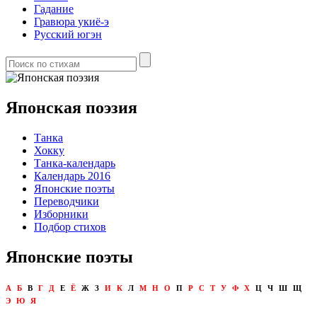
Гадание
Гравюра укиё-э
Русский югэн
Японская поэзия
Танка
Хокку
Танка-календарь
Календарь 2016
Японские поэты
Переводчики
Изборники
Подбор стихов
Японские поэты
А
Б
В
Г
Д
Е
Ё
Ж
З
И
К
Л
М
Н
О
П
Р
С
Т
У
Ф
Х
Ц
Ч
Ш
Щ
Э
Ю
Я