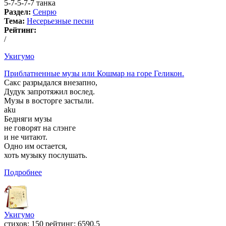
5-7-5-7-7 танка
Раздел:
Сенрю
Тема:
Несерьезные песни
Рейтинг:
/
Укигумо
Приблатненные музы или Кошмар на горе Геликон.
Сакс разрыдался внезапно,
Дудук запротяжил вослед.
Музы в восторге застыли.
aku
Бедняги музы
не говорят на слэнге
и не читают.
Одно им остается,
хоть музыку послушать.
Подробнее
Укигумо
cтихов: 150 рейтинг: 6590.5