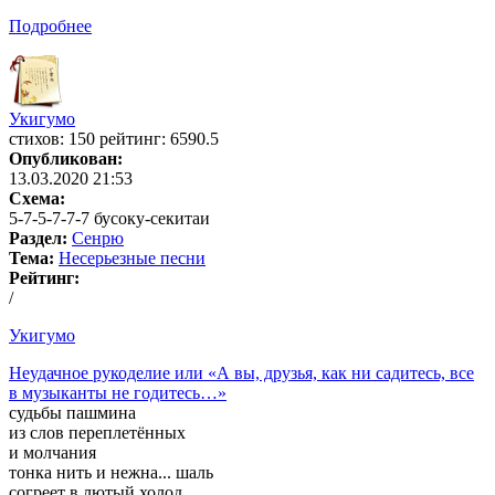
Подробнее
Укигумо
cтихов: 150 рейтинг: 6590.5
Опубликован:
13.03.2020 21:53
Схема:
5-7-5-7-7-7 бусоку-секитаи
Раздел:
Сенрю
Тема:
Несерьезные песни
Рейтинг:
/
Укигумо
Неудачное рукоделие или «А вы, друзья, как ни садитесь, все
в музыканты не годитесь…»
судьбы пашмина
из слов переплетённых
и молчания
тонка нить и нежна... шаль
согреет в лютый холод...