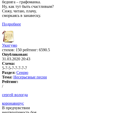
бедняга – графоманка.
Ну, как тут быть счастливым?
Сижу, читаю, плачу,
сморкаясь в занавеску.
Подробнее
Укигумо
cтихов: 150 рейтинг: 6590.5
Опубликован:
31.03.2020 20:43
Схема:
5-7-5-7-7-7-7-7
Раздел:
Сенрю
Тема:
Несерьезные песни
Рейтинг:
/
сергей вологда
коронавирус
В предчувствии
неотвратимость боя