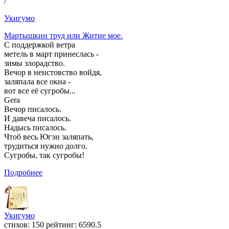
/
Укигумо
Мартышкин труд или Житие мое.
С поддержкой ветра
метель в март принеслась -
зимы злорадство.
Вечор в неистовство войдя,
заляпала все окна -
вот все её сугробы...
Gera
Вечор писалось.
И давеча писалось.
Надысь писалось.
Чтоб весь Югэн заляпать,
трудиться нужно долго.
Сугробы, так сугробы!
Подробнее
Укигумо
cтихов: 150 рейтинг: 6590.5