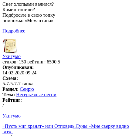
Снег хлопьями валился?
Камин топили?
Подбросьте в свою топку
немножко «Мемантина».
Подробнее
Укигумо
cтихов: 150 рейтинг: 6590.5
Опубликован:
14.02.2020 09:24
Схема:
5-7-5-7-7 танка
Раздел:
Сенрю
Тема:
Несерьезные песни
Рейтинг:
/
Укигумо
«Пусть миг хранят» или Отповедь Луны «Мне сверху видно
все».