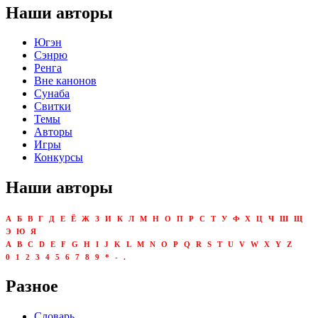
Наши авторы
Югэн
Сэнрю
Ренга
Вне канонов
Сунаба
Свитки
Темы
Авторы
Игры
Конкурсы
Наши авторы
А
Б
В
Г
Д
Е
Ё
Ж
З
И
К
Л
М
Н
О
П
Р
С
Т
У
Ф
Х
Ц
Ч
Ш
Щ
Э
Ю
Я
A
B
C
D
E
F
G
H
I
J
K
L
M
N
O
P
Q
R
S
T
U
V
W
X
Y
Z
0
1
2
3
4
5
6
7
8
9
*
-
.
Разное
Словарь