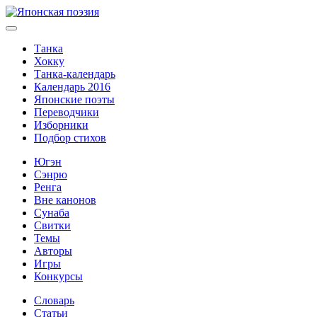
Танка
Хокку
Танка-календарь
Календарь 2016
Японские поэты
Переводчики
Изборники
Подбор стихов
Югэн
Сэнрю
Ренга
Вне канонов
Сунаба
Свитки
Темы
Авторы
Игры
Конкурсы
Словарь
Статьи