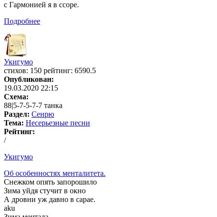
с Гармонией я в ссоре.
Подробнее
Укигумо
cтихов: 150 рейтинг: 6590.5
Опубликован:
19.03.2020 22:15
Схема:
88|5-7-5-7-7 танка
Раздел:
Сенрю
Тема:
Несерьезные песни
Рейтинг:
/
Укигумо
Об особенностях менталитета.
Снежком опять запорошило
Зима уйдя стучит в окно
А дровни уж давно в сарае.
aku
Зима мечтала