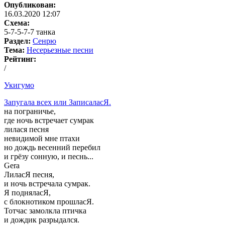
Опубликован:
16.03.2020 12:07
Схема:
5-7-5-7-7 танка
Раздел:
Сенрю
Тема:
Несерьезные песни
Рейтинг:
/
Укигумо
Запугала всех или ЗаписаласЯ.
на пограничье,
где ночь встречает сумрак
лилася песня
невидимой мне птахи
но дождь весенний перебил
и грёзу сонную, и песнь...
Gera
ЛиласЯ песня,
и ночь встречала сумрак.
Я подняласЯ,
с блокнотиком прошласЯ.
Тотчас замолкла птичка
и дождик разрыдался.