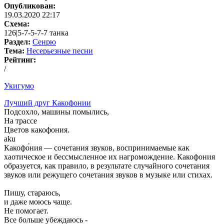
Опубликован:
19.03.2020 22:17
Схема:
126|5-7-5-7-7 танка
Раздел:
Сенрю
Тема:
Несерьезные песни
Рейтинг:
/
Укигумо
Лучший друг Какофонии
Подсохло, машины помылись,
На трассе
Цветов какофония.
aku
Какофо́ния — сочетания звуков, воспринимаемые как
хаотическое и бессмысленное их нагромождение. Какофония
образуется, как правило, в результате случайного сочетания
звуков или режущего сочетания звуков в музыке или стихах.
Пишу, стараюсь,
и даже моюсь чаще.
Не помогает.
Все больше убеждаюсь -