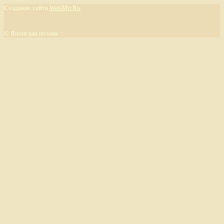
Создание сайта
WebMir.Ru
©
Японская поэзия