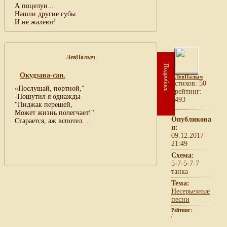
А поцелуи...
Нашли другие губы.
И не жалеют!
ЛевПалыч
Подробнее
Окудзава-сан.
ЛевПалыч
cтихов: 50
«Послушай, портной,"
рейтинг:
-Пошутил я однажды-
493
"Пиджак перешей,
Может жизнь полегчает!"
Опубликова
Старается, аж вспотел. ..
н:
09.12.2017
21:49
Схема:
5-7-5-7-7
танка
Тема:
Несерьезные
песни
Рейтинг:
/