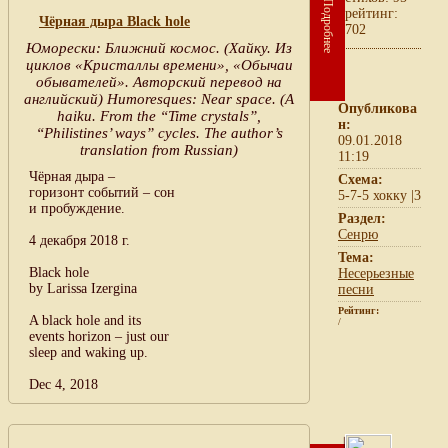
Подробнее
рейтинг:
Чёрная дыра Black hole
702
Юморески: Ближний космос. (Хайку. Из
циклов «Кристаллы времени», «Обычаи
обывателей». Авторский перевод на
английский) Humoresques: Near space. (A
Опубликова
haiku. From the “Time crystals”,
н:
“Philistines’ ways” cycles. The author’s
09.01.2018
translation from Russian)
11:19
Чёрная дыра –
Схема:
горизонт событий – сон
5-7-5 хокку |3
и пробуждение.
Раздел:
Сенрю
4 декабря 2018 г.
Тема:
Black hole
Несерьезные
by Larissa Izergina
песни
Рейтинг:
A black hole and its
/
events horizon – just our
sleep and waking up.
Dec 4, 2018