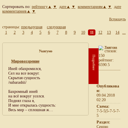
Сортировать по:
рейтингу▲
▼
дате▲
▼
комментариям▲
▼
дате
комментариев▲
▼
Встряхнуть
страницы:
предыдущая
следующая
1
2
3
4
5
6
7
8
9
10
11
12
13
14
...
Укигумо
cтихов:
Укигумо
150
Подробнее
рейтинг:
Мировоззрение
6590.5
Иней обахромился,
Сел на все вокруг.
Скрытая сущность
/subarashii/
Опубликова
н:
Бахромный иней
09.04.2018
на всё вокруг уселся.
02:20
Поднял глаза я,
И мне открылась сущность:
Схема:
Весь мир – сплошная ж…
7-5-5|5-7-5-7-
5
Раздел:
Сенрю