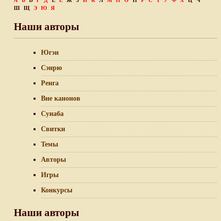
А
Б
В
Г
Д
Е
Ё
Ж
З
И
К
Л
М
Н
О
П
Р
С
Т
У
Ф
Х
Ц
Ч
Ш
Щ
Э
Ю
Я
Наши авторы
Югэн
Сэнрю
Ренга
Вне канонов
Сунаба
Свитки
Темы
Авторы
Игры
Конкурсы
Наши авторы