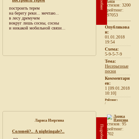
Подробнее
построить терем
Gera
cтихов: 3200
построить терем
рейтинг:
на берегу реки... мечтаю...
97053
в лесу дремучем
вокруг лишь сосны, сосны
Опубликова
и никакой мобильной связи...
н:
01.01.2018
19:54
Схема:
5-9-5-7-9
Тема:
Несерьезные
песни
Комментари
ев:
1 [09.01.2018
10:10]
Рейтинг:
/
Лариса
Изергина
Лариса Изергина
cтихов: 95
Подробнее
рейтинг:
Соловей?.. A nightingale?..
702