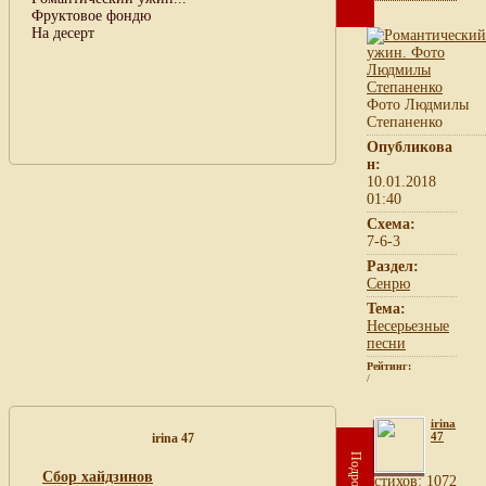
Фруктовое фондю
На десерт
Фото Людмилы
Степаненко
Опубликова
н:
10.01.2018
01:40
Схема:
7-6-3
Раздел:
Сенрю
Тема:
Несерьезные
песни
Рейтинг:
/
irina
47
irina 47
Подробнее
Сбор хайдзинов
cтихов: 1072