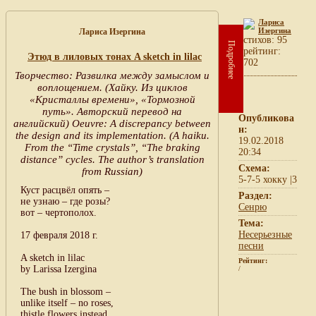
Лариса
Изергина
Лариса Изергина
cтихов: 95
Подробнее
рейтинг:
Этюд в лиловых тонах A sketch in lilac
702
Творчество: Развилка между замыслом и
воплощением. (Хайку. Из циклов
«Кристаллы времени», «Тормозной
путь». Авторский перевод на
Опубликова
английский) Oeuvre: A discrepancy between
н:
the design and its implementation. (A haiku.
19.02.2018
From the “Time crystals”, “The braking
20:34
distance” cycles. The author’s translation
Схема:
from Russian)
5-7-5 хокку |3
Куст расцвёл опять –
Раздел:
не узнаю – где розы?
Сенрю
вот – чертополох.
Тема:
Несерьезные
17 февраля 2018 г.
песни
A sketch in lilac
Рейтинг:
by Larissa Izergina
/
The bush in blossom –
unlike itself – no roses,
thistle flowers instead.