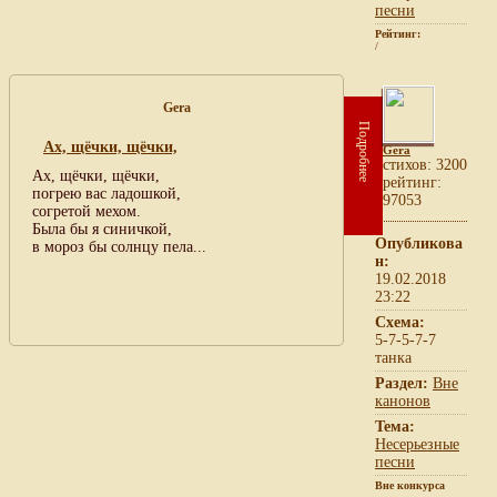
песни
Рейтинг:
/
Gera
Подробнее
Ах, щёчки, щёчки,
Gera
cтихов: 3200
Ах, щёчки, щёчки,
рейтинг:
погрею вас ладошкой,
97053
согретой мехом.
Была бы я синичкой,
Опубликова
в мороз бы солнцу пела...
н:
19.02.2018
23:22
Схема:
5-7-5-7-7
танка
Раздел:
Вне
канонов
Тема:
Несерьезные
песни
Вне конкурса