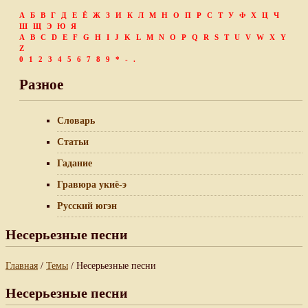
А
Б
В
Г
Д
Е
Ё
Ж
З
И
К
Л
М
Н
О
П
Р
С
Т
У
Ф
Х
Ц
Ч
Ш
Щ
Э
Ю
Я
A
B
C
D
E
F
G
H
I
J
K
L
M
N
O
P
Q
R
S
T
U
V
W
X
Y
Z
0
1
2
3
4
5
6
7
8
9
*
-
.
Разное
Словарь
Статьи
Гадание
Гравюра укиё-э
Русский югэн
Несерьезные песни
Главная
/
Темы
/ Несерьезные песни
Несерьезные песни