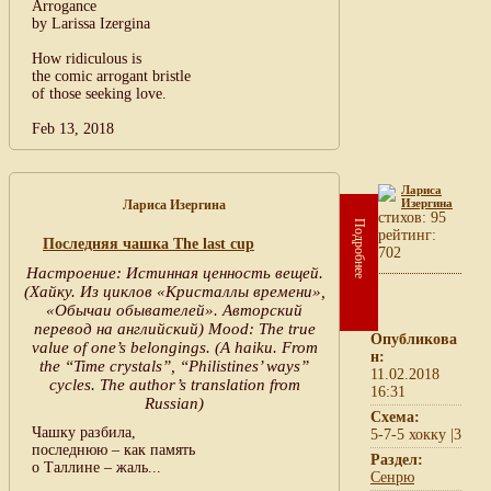
Arrogance
by Larissa Izergina
How ridiculous is
the comic arrogant bristle
of those seeking love.
Feb 13, 2018
Лариса
Изергина
Лариса Изергина
cтихов: 95
Подробнее
рейтинг:
Последняя чашка The last cup
702
Настроение: Истинная ценность вещей.
(Хайку. Из циклов «Кристаллы времени»,
«Обычаи обывателей». Авторский
перевод на английский) Mood: The true
Опубликова
value of one’s belongings. (A haiku. From
н:
the “Time crystals”, “Philistines’ ways”
11.02.2018
cycles. The author’s translation from
16:31
Russian)
Схема:
Чашку разбила,
5-7-5 хокку |3
последнюю – как память
Раздел:
о Таллине – жаль...
Сенрю