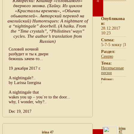
Юморески: Кошмар «соловьиного»
дверного звонка. (Хайку. Из циклов
«Кристаллы времени», «Обычаи
обывателей». Авторский перевод на
Опубликова
английский) Humoresques: A nightmare of
н:
a “nightingale” doorbell. (A haiku. From
28.12.2017
the “Time crystals”, “Philistines’ ways”
10:23
cycles. The author’s translation from
Схема:
Russian)
5-7-5 хокку |3
Соловей ночной
Раздел:
разбудит и ты к двери
Сенрю
бежишь зачем-то...
Тема:
Несерьезные
19 декабря 2017 г.
песни
A nightingale?..
Рейтинг:
by Larissa Izergina
/
A nightingale that
wakes you up – you`re to the door...
why, I wonder, why?..
Dec 19, 2017
irina
47
irina 47