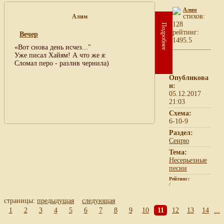
Алим
cтихов:
Алим
128
Подробнее
рейтинг:
Вечер
1495.5
«Вот снова день исчез..."
Уже писал Хайям! А что же я:
Сломал перо - разлив чернила)
Опубликова
н:
05.12.2017
21:03
Схема:
6-10-9
Раздел:
Сенрю
Тема:
Несерьезные
песни
Рейтинг:
/
страницы:
предыдущая
следующая
1
2
3
4
5
6
7
8
9
10
11
12
13
14
...