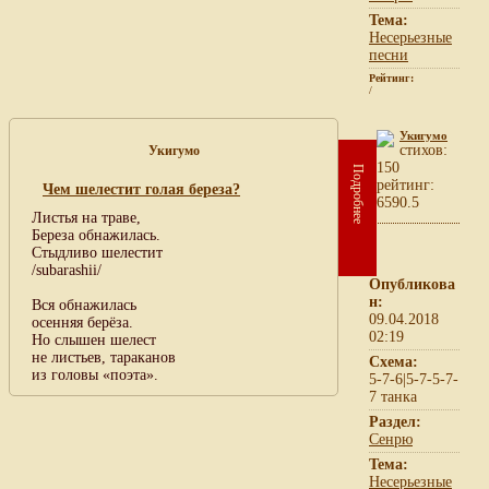
Тема:
Несерьезные
песни
Рейтинг:
/
Укигумо
cтихов:
Укигумо
150
Подробнее
рейтинг:
Чем шелестит голая береза?
6590.5
Листья на траве,
Береза обнажилась.
Стыдливо шелестит
/subarashii/
Опубликова
н:
Вся обнажилась
09.04.2018
осенняя берёза.
02:19
Но слышен шелест
не листьев, тараканов
Схема:
из головы «поэта».
5-7-6|5-7-5-7-
7 танка
Раздел:
Сенрю
Тема:
Несерьезные