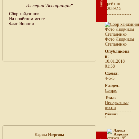
рейтинг:
Из серии"Ассоциации"
20892.5
Сбор хайдзинов
На почётном месте
Флаг Японии
Фото Людмилы
Степаненко
Опубликова
н:
10.01.2018
01:38
Схема:
4-6-5
Раздел:
Сенрю
Тема:
Несерьезные
песни
Рейтинг:
/
Лариса
Изергина
Лариса Изергина
cтихов: 95