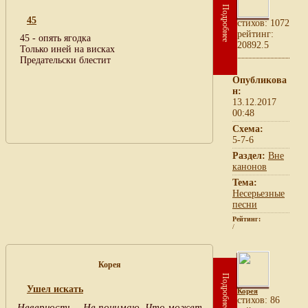
Подробнее
45
cтихов: 1072
рейтинг:
45 - опять ягодка
20892.5
Только иней на висках
Предательски блестит
Опубликова
н:
13.12.2017
00:48
Схема:
5-7-6
Раздел:
Вне
канонов
Тема:
Несерьезные
песни
Рейтинг:
/
Корея
Подробнее
Ушел искать
Корея
cтихов: 86
Неверность... Не понимаю. Что может