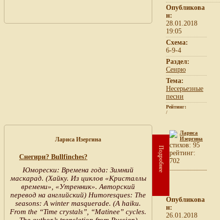
Опубликова
н:
28.01.2018
19:05
Схема:
6-9-4
Раздел:
Сенрю
Тема:
Несерьезные
песни
Рейтинг:
/
Лариса
Изергина
Лариса Изергина
cтихов: 95
Подробнее
рейтинг:
Снегири? Bullfinches?
702
Юморески: Времена года: Зимний
маскарад. (Хайку. Из циклов «Кристаллы
времени», «Утренник». Авторский
перевод на английский) Humoresques: The
Опубликова
seasons: A winter masquerade. (A haiku.
н:
From the “Time crystals”, “Matinee” cycles.
26.01.2018
The author’s translation from Russian)