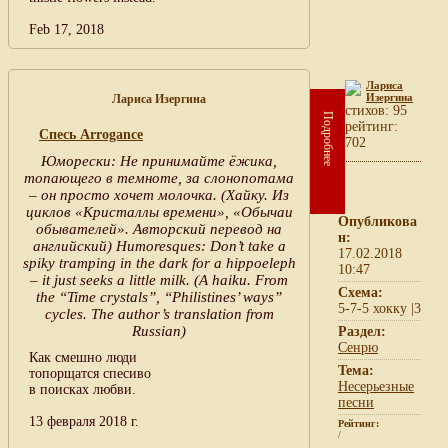
Feb 17, 2018
Лариса
Изергина
Лариса Изергина
cтихов: 95
Подробнее
рейтинг:
Спесь Arrogance
702
Юморески: Не принимайте ёжика,
топающего в темноте, за слонопотама
– он просто хочет молочка. (Хайку. Из
циклов «Кристаллы времени», «Обычаи
Опубликова
обывателей». Авторский перевод на
н:
английский) Humoresques: Don’t take a
17.02.2018
spiky tramping in the dark for a hippoeleph
10:47
– it just seeks a little milk. (A haiku. From
Схема:
the “Time crystals”, “Philistines’ ways”
5-7-5 хокку |3
cycles. The author’s translation from
Russian)
Раздел:
Сенрю
Как смешно люди
Тема:
топорщатся спесиво
Несерьезные
в поисках любви.
песни
13 февраля 2018 г.
Рейтинг:
/