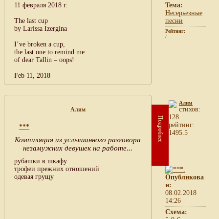
11 февраля 2018 г.
Тема:
Несерьезные
The last cup
песни
by Larissa Izergina
Рейтинг:
/
I’ve broken a cup,
the last one to remind me
of dear Tallin – oops!
Feb 11, 2018
Алим
cтихов:
Алим
128
Подробнее
рейтинг:
***
1495.5
Компиляция из услышанного разговора
незамужних девушек на работе...
рубашки в шкафу
трофеи прежних отношений
одевая грущу
Опубликова
н:
08.02.2018
14:26
Схема: