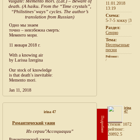
Vulgate: Memento mori. (Lat.) – Beware of
11.01.2018
death. (A haiku. From the “Time crystals”,
13:19
“Philistines’ ways” cycles. The author’s
Схема:
translation from Russian)
5-7-5 хокку |3
Одно мы знаем
Раздел:
точно – неизбежна смерть:
Сенрю
Мементо мори.
Тема:
Несерьезные
11 января 2018 г.
песни
With a knowing air
Рейтинг:
by Larissa Izergina
/
Our stock of knowledge
is that death’s inevitable:
Memento mori.
Jan 11, 2018
irina
47
irina 47
Подробнее
Романтический ужин
cтихов: 1072
рейтинг:
Из серии"Ассоциации"
20892.5
Романтический ужин...