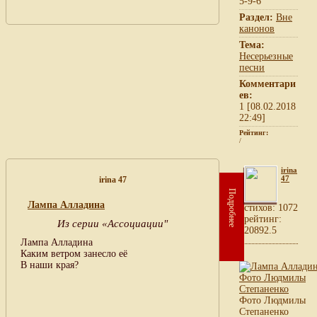
5-9-6
Раздел:
Вне
канонов
Тема:
Несерьезные
песни
Комментари
ев:
1 [08.02.2018
22:49]
Рейтинг:
/
irina
47
irina 47
Подробнее
Лампа Алладина
cтихов: 1072
рейтинг:
Из серии «Ассоциации"
20892.5
Лампа Алладина
Каким ветром занесло её
В наши края?
Фото Людмилы
Степаненко