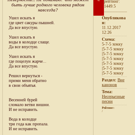
рейтинг:
быть лучше родного человека рядом
1449.5
навсегда?
Ушел искать я
Опубликова
где цвет сакуры пышней.
н:
Да все впустую.
11.12.2017
12:26
Ушел искать я
Схема:
воды в колодце слаще.
5-7-5 хокку
Да все впустую.
|5-7-5 хокку
|5-7-5 хокку
Ушел искать я
|5-7-5 хокку
где поцелуи жарче...
|5-7-5 хокку
Да все впустую.
|5-7-5 хокку
|5-7-5 хокку
Решил вернуться -
Раздел:
Вне
прими меня обратно
канонов
в свои объятья.
Тема:
Несерьезные
Весенней бурей
песни
сломало ветви вишни.
Рейтинг:
И не исправить.
/
Вода в колодце
три года как пропала.
И не исправить.