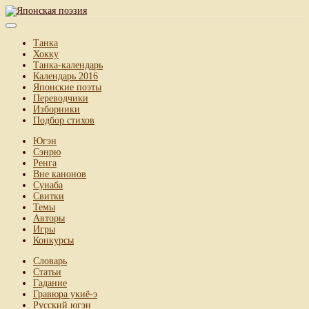
Танка
Хокку
Танка-календарь
Календарь 2016
Японские поэты
Переводчики
Изборники
Подбор стихов
Югэн
Сэнрю
Ренга
Вне канонов
Сунаба
Свитки
Темы
Авторы
Игры
Конкурсы
Словарь
Статьи
Гадание
Гравюра укиё-э
Русский югэн