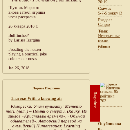
20:19
Шутник Морозко
Схема:
вновь затеял игрища
5-7-5 хокку |3
носы раскрасив.
Раздел:
Сенрю
26 января 2018 г.
Тема:
Bullfinches?
Несерьезные
by Larissa Izergina
песни
Рейтинг:
Frostling the hoaxer
/
playing a practical joke
colours our noses.
Jan 26, 2018
Лариса
Изергина
Лариса Изергина
cтихов: 95
Подробнее
рейтинг:
Знатоки With a knowing air
702
Юморески: Учим вульгату: Memento
mori. (лат.) – Помни о смерти. (Хайку. Из
циклов «Кристаллы времени», «Обычаи
обывателей». Авторский перевод на
Опубликова
английский) Humoresques: Learning
н: